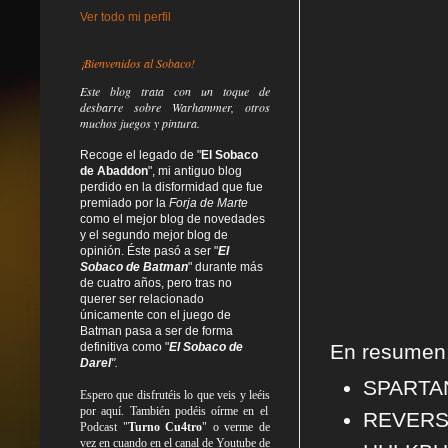
Ver todo mi perfil
¡Bienvenidos al Sobaco!
Este blog trata
con un toque de
desbarre
sobre Warhammer, otros
muchos juegos y pintura.
Recoge el legado de "
El Sobaco
de Abaddon
", mi antiguo blog
perdido en la disformidad
que fue
premiado por la
Forja de Marte
como el mejor blog de novedades
y el segundo mejor blog de
opinión. Éste pasó a ser "
El
Sobaco de Batman
" durante más
de cuatro años, pero tras no
querer ser relacionado
únicamente con el juego de
Batman pasa a ser de forma
definitiva como
"
El Sobaco de
En resumen
Darel
".
SPART
Espero que disfrutéis lo que
veis
y
leéis
por aquí. También podéis oírme en el
REVERS
Podcast "
Turno Cu4tro
" o verme de
vez en cuando en el canal de Youtube de