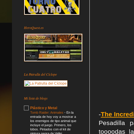
HeroQuest.es
La Patrulla del Cíclope
Mi lista de blogs
Plástico y Metal
Tomb Raider: Animales
-
En la
-
The Incred
entrada de hoy voy a mostrar a
los enemigos de tipo animal que
Pesadilla 
incluye el juego. Primero, los
lobos. Pintados con el kit de
toooodas l
pintura negra de Vallej...