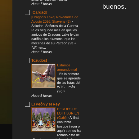
Hace 7 horas
buenos.
¡Cargad!
[Dragon’s Lake] Novedades de
Agosto 2026: Skavens (2)
-
Saludos, Señores de la Guerra.
Pues segundo mes en que los
amigos de Dragons Lake le dan
cariño a los skavens, que los
mecenas de su Patreon (9€ +
IVA) ten...
Hace 7 horas
Tozudos!
Estamos
armando mal...
-
Es lo primero
que se aprende
de las listas del
WTC... más
info!»
Hace 8 horas
El Peón y el Rey
HÉROES DE
LOTHLORIEN
(Gabi)
-
Al final
con tanto
bosque (aquí o
aquí) se nos ha
llenado esto de