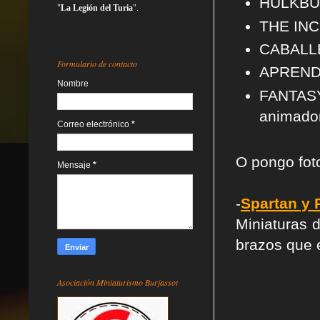
HULKBU
"
La Legión del Turia
".
THE IN
CABALL
Formulario de contacto
APREND
Nombre
FANTASY
animado
Correo electrónico
*
O pongo foto
Mensaje
*
-
Spartan y 
Miniaturas 
brazos que 
Asociación Miniaturismo Burjassot