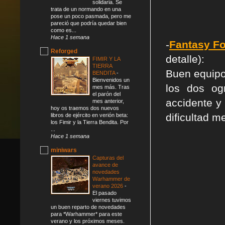
solidaria. Se
trata de un normando en una
pose un poco pasmada, pero me
pareció que podría quedar bien
como es...
Hace 1 semana
-
Fantasy F
Reforged
detalle):
FIMIR Y LA
TIERRA
Buen equipo
BENDITA
-
Bienvenidos un
los dos og
mes más. Tras
el parón del
accidente y
mes anterior,
hoy os traemos dos nuevos
dificultad m
libros de ejército en verión beta:
los Fimir y la Tierra Bendita. Por
...
Hace 1 semana
miniwars
Capturas del
avance de
novedades
Warhammer de
verano 2026
-
El pasado
viernes tuvimos
un buen reparto de novedades
para *Warhammer* para este
verano y los próximos meses.