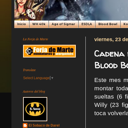
Inicio
WH 40k
Age of Sigmar
ESDLA
Blood Bowl
K
La Forja de Marte
viernes, 23 d
Cadena 
Blood Bo
Translate
Select Language
▼
Este mes m
montar tod
Autores del blog
sueltas (6 
Willy (23 f
toca volverl
El Sobaco de Darel