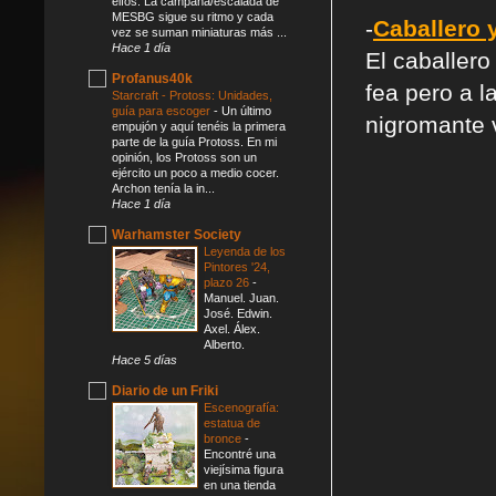
elfos. La campaña/escalada de
MESBG sigue su ritmo y cada
-
Caballero 
vez se suman miniaturas más ...
Hace 1 día
El caballer
Profanus40k
fea pero a l
Starcraft - Protoss: Unidades,
guía para escoger
-
Un último
nigromante 
empujón y aquí tenéis la primera
parte de la guía Protoss. En mi
opinión, los Protoss son un
ejército un poco a medio cocer.
Archon tenía la in...
Hace 1 día
Warhamster Society
Leyenda de los
Pintores '24,
plazo 26
-
Manuel. Juan.
José. Edwin.
Axel. Álex.
Alberto.
Hace 5 días
Diario de un Friki
Escenografía:
estatua de
bronce
-
Encontré una
viejísima figura
en una tienda