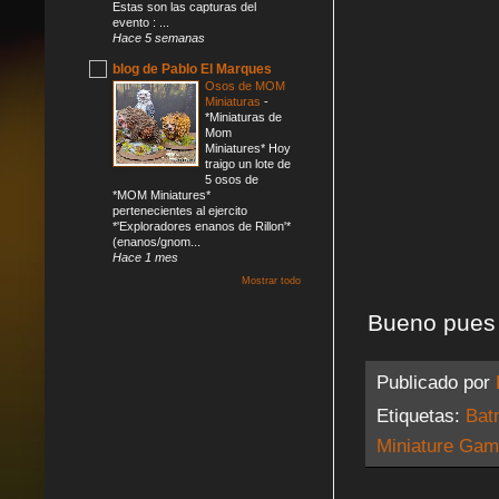
Estas son las capturas del
evento : ...
Hace 5 semanas
blog de Pablo El Marques
Osos de MOM
Miniaturas
-
*Miniaturas de
Mom
Miniatures* Hoy
traigo un lote de
5 osos de
*MOM Miniatures*
pertenecientes al ejercito
*'Exploradores enanos de Rillon'*
(enanos/gnom...
Hace 1 mes
Mostrar todo
Bueno pues o
Publicado por
Etiquetas:
Bat
Miniature Ga