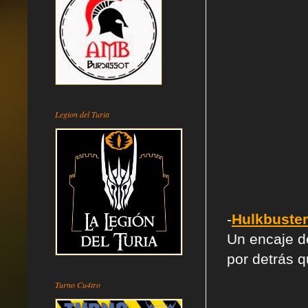
Legion del Turia
-
Hulkbuste
Un encaje de
por detrás q
Turno Cu4tro