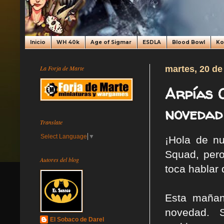
Inicio
WH 40k
Age of Sigmar
ESDLA
Blood Bowl
K
La Forja de Marte
martes, 20 de
Arpías 
novedad
Translate
Select Language
▼
¡Hola de nu
Squad, pero
Autores del blog
toca hablar
Esta mañan
novedad. 
El Sobaco de Darel