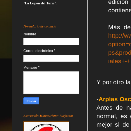
edición
"
La Legión del Turia
".
contiene
Formulario de contacto
Más det
Nombre
http://
option=
Correo electrónico
*
ps&pro
iales+-
Mensaje
*
Y por otro l
-
Arpías Osc
Antes de n
normal, es 
Asociación Miniaturismo Burjassot
mejor si de