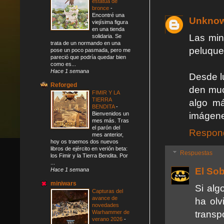
estatua de
bronce
-
Encontré una
Unkno
viejísima figura
en una tienda
Las min
solidaria. Se
trata de un normando en una
peluquer
pose un poco pasmada, pero me
pareció que podría quedar bien
como es...
Hace 1 semana
Desde lu
Reforged
den muc
FIMIR Y LA
TIERRA
algo má
BENDITA
-
Bienvenidos un
imágenes
mes más. Tras
el parón del
Respon
mes anterior,
hoy os traemos dos nuevos
libros de ejército en verión beta:
Respuestas
los Fimir y la Tierra Bendita. Por
...
El So
Hace 1 semana
miniwars
Si alg
Capturas del
avance de
ha olv
novedades
Warhammer de
transp
verano 2026
-