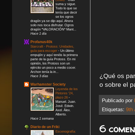
suma y sigue.
Todo lo que se
tenía que decir
se los ogros
dragón ya se dijo aquí. Ahora
solo nos toca disfrutar. Ogros
dragón *VALORACIÓN* Mant...
Hace 1 día
Profanus40k
Starcraft - Protoss: Unidades,
guía para escoger
-
Un último
empujón y aquí tenéis la primera
parte de la guía Protoss. En mi
opinión, los Protoss son un
ejército un poco a medio cocer.
Archon tenía la in...
¿Qué os pare
Hace 3 días
o sobre el p
Warhamster Society
Leyenda de los
Pintores '24,
plazo 26
-
Publicado por
Manuel. Juan.
José. Edwin.
Etiquetas:
9th
Axel. Álex.
Alberto.
Hace 1 semana
6 comen
Diario de un Friki
Escenografía: