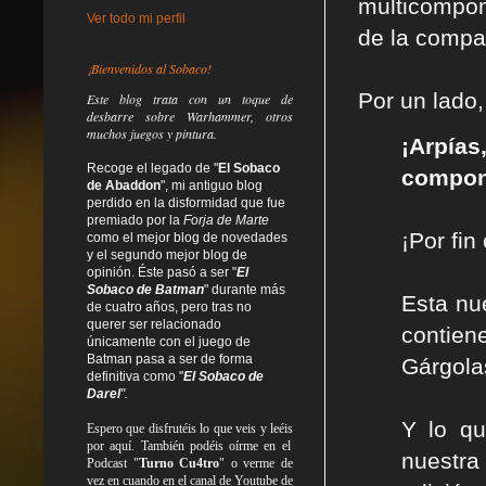
multicompon
Ver todo mi perfil
de la compañ
¡Bienvenidos al Sobaco!
Por un lado,
Este blog trata
con un toque de
desbarre
sobre Warhammer, otros
muchos juegos y pintura.
¡Arpías
Recoge el legado de "
El Sobaco
compon
de Abaddon
", mi antiguo blog
perdido en la disformidad
que fue
premiado por la
Forja de Marte
¡Por fin
como el mejor blog de novedades
y el segundo mejor blog de
opinión. Éste pasó a ser "
El
Sobaco de Batman
" durante más
Esta nu
de cuatro años, pero tras no
querer ser relacionado
contien
únicamente con el juego de
Batman pasa a ser de forma
Gárgola
definitiva como
"
El Sobaco de
Darel
".
Y lo qu
Espero que disfrutéis lo que
veis
y
leéis
por aquí. También podéis oírme en el
nuestra 
Podcast "
Turno Cu4tro
" o verme de
vez en cuando en el canal de Youtube de