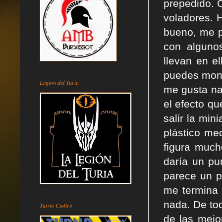
prepedido. 
voladores. 
bueno, me p
con alguno
llevan en e
puedes mont
Legion del Turia
me gusta na
el efecto qu
salir la min
plástico med
figura much
daría un pu
parece un p
me termina 
nada. De to
Turno Cu4tro
de las mejo