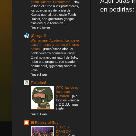
Aquí otras i
Tomb Raiders: Protectores
-
Hoy
le toca el turno a los protectores,
en pedirlas:
los guardianes de la isla de
Kairos que, al puro estilo Tomb
Raider, son guerreros griegos
clásicos que llevan ah...
Hace 6 horas
¡Cargad!
Warhammer Academy: La nueva
plataforma para dar tus primeros
pasos
-
¡Buenísimos días, al
habla vuestro comisario Kriger!
En el noticiero miniaturil de Julio,
hubo una pregunta (un saludo
desde aquí, @jotaefe) sobre si
valía...
Hace 1 día
Tozudos!
WTC: las otras
listas que
gustaron
-
¡No
todo es Francia
y E.E.U.U! más
info!»
Hace 1 día
El Peón y el Rey
OGROS
DRAGÓN
(Gabi)
-
Gabi