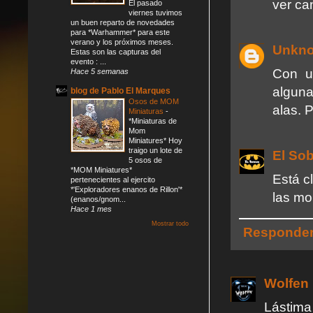
ver can
El pasado
viernes tuvimos
un buen reparto de novedades
para *Warhammer* para este
verano y los próximos meses.
Unkn
Estas son las capturas del
evento : ...
Con u
Hace 5 semanas
alguna
blog de Pablo El Marques
Osos de MOM
alas. 
Miniaturas
-
*Miniaturas de
Mom
Miniatures* Hoy
traigo un lote de
El So
5 osos de
*MOM Miniatures*
Está c
pertenecientes al ejercito
*'Exploradores enanos de Rillon'*
las mo
(enanos/gnom...
Hace 1 mes
Mostrar todo
Responde
Wolfen
Lástima