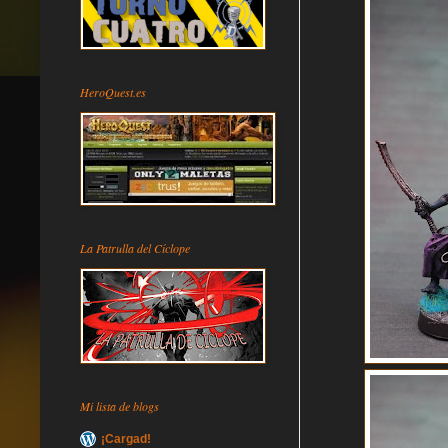
HeroQuest.es
La Patrulla del Cíclope
Mi lista de blogs
¡Cargad!