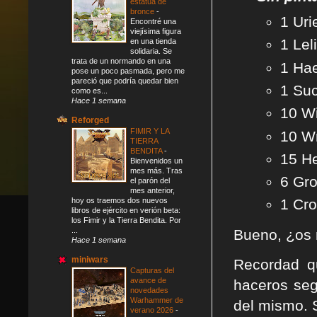
estatua de
bronce
-
1 Uri
Encontré una
viejísima figura
1 Lel
en una tienda
solidaria. Se
trata de un normando en una
1 Ha
pose un poco pasmada, pero me
pareció que podría quedar bien
1 Su
como es...
Hace 1 semana
10 W
Reforged
FIMIR Y LA
10 W
TIERRA
BENDITA
-
15 He
Bienvenidos un
mes más. Tras
6 Gr
el parón del
mes anterior,
hoy os traemos dos nuevos
1 Cr
libros de ejército en verión beta:
los Fimir y la Tierra Bendita. Por
...
Bueno, ¿os
Hace 1 semana
miniwars
Recordad q
Capturas del
avance de
haceros seg
novedades
Warhammer de
del mismo. 
verano 2026
-