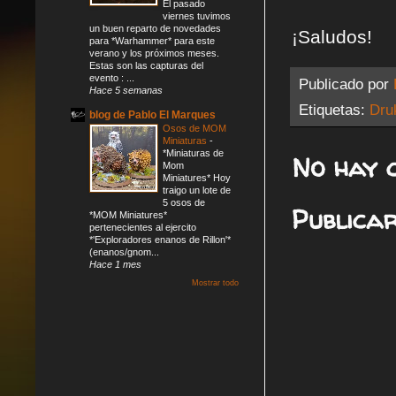
El pasado
viernes tuvimos
un buen reparto de novedades
¡Saludos!
para *Warhammer* para este
verano y los próximos meses.
Estas son las capturas del
evento : ...
Publicado por
Hace 5 semanas
Etiquetas:
Dru
blog de Pablo El Marques
Osos de MOM
Miniaturas
-
*Miniaturas de
No hay 
Mom
Miniatures* Hoy
traigo un lote de
5 osos de
Publica
*MOM Miniatures*
pertenecientes al ejercito
*'Exploradores enanos de Rillon'*
(enanos/gnom...
Hace 1 mes
Mostrar todo