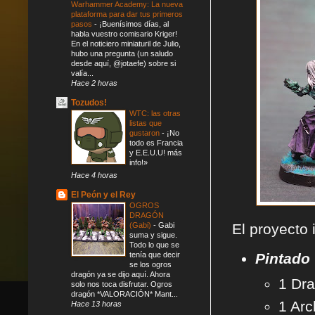
Warhammer Academy: La nueva
plataforma para dar tus primeros
pasos
-
¡Buenísimos días, al
habla vuestro comisario Kriger!
En el noticiero miniaturil de Julio,
hubo una pregunta (un saludo
desde aquí, @jotaefe) sobre si
valía...
Hace 2 horas
Tozudos!
WTC: las otras
listas que
gustaron
-
¡No
todo es Francia
y E.E.U.U! más
info!»
Hace 4 horas
El Peón y el Rey
OGROS
DRAGÓN
(Gabi)
-
Gabi
El proyecto 
suma y sigue.
Todo lo que se
tenía que decir
Pintado
se los ogros
dragón ya se dijo aquí. Ahora
1 Dr
solo nos toca disfrutar. Ogros
dragón *VALORACIÓN* Mant...
1 Ar
Hace 13 horas