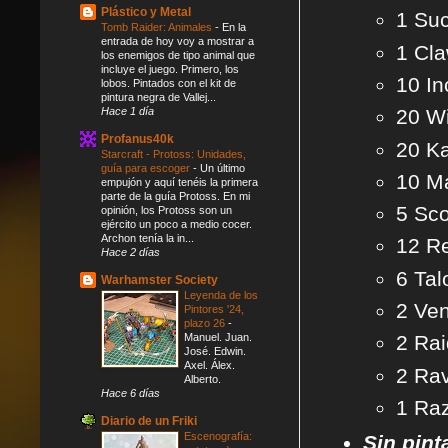
Plástico y Metal
1 Su
Tomb Raider: Animales
-
En la
entrada de hoy voy a mostrar a
1 Cla
los enemigos de tipo animal que
incluye el juego. Primero, los
10 In
lobos. Pintados con el kit de
pintura negra de Vallej...
Hace 1 día
20 W
Profanus40k
20 Ka
Starcraft - Protoss: Unidades,
guía para escoger
-
Un último
10 M
empujón y aquí tenéis la primera
parte de la guía Protoss. En mi
5 Sc
opinión, los Protoss son un
ejército un poco a medio cocer.
Archon tenía la in...
12 R
Hace 2 días
6 Tal
Warhamster Society
Leyenda de los
2 Ve
Pintores '24,
plazo 26
-
Manuel. Juan.
2 Rai
José. Edwin.
Axel. Álex.
2 Ra
Alberto.
Hace 6 días
1 Raz
Diario de un Friki
Escenografía:
Sin pint