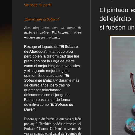
Ver todo mi perfil
El pintado e
del ejército
¡Bienvenidos al Sobaco!
si fuesen un
Este blog trata
con un toque de
desbarre
sobre Warhammer, otros
muchos juegos y pintura.
Recoge el legado de "
El Sobaco
de Abaddon
", mi antiguo blog
perdido en la disformidad
que fue
premiado por la
Forja de Marte
como el mejor blog de novedades
y el segundo mejor blog de
opinión. Éste pasó a ser "
El
Sobaco de Batman
" durante más
de cuatro años, pero tras no
querer ser relacionado
únicamente con el juego de
Batman pasa a ser de forma
definitiva como
"
El Sobaco de
Darel
".
Espero que disfrutéis lo que
veis
y
leéis
por aquí. También podéis oírme en el
Podcast "
Turno Cu4tro
" o verme de
vez en cuando en el canal de Youtube de