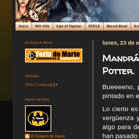
Inicio
WH 40k
Age of Sigmar
ESDLA
Blood Bowl
K
La Forja de Marte
lunes, 23 de 
Mandrág
Potter.
Translate
Select Language
▼
Bueeeeno, p
pintado en 
Autores del blog
Lo cierto es
vergüenza y
algo para d
han pasado 
El Sobaco de Darel