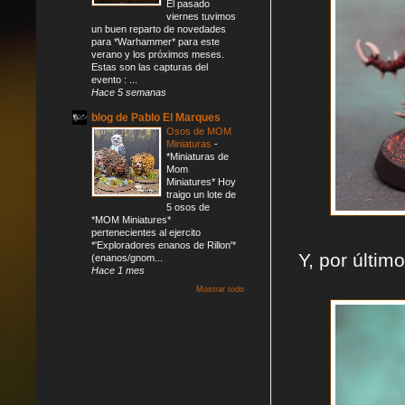
El pasado
viernes tuvimos
un buen reparto de novedades
para *Warhammer* para este
verano y los próximos meses.
Estas son las capturas del
evento : ...
Hace 5 semanas
blog de Pablo El Marques
Osos de MOM
Miniaturas
-
*Miniaturas de
Mom
Miniatures* Hoy
traigo un lote de
5 osos de
*MOM Miniatures*
pertenecientes al ejercito
*'Exploradores enanos de Rillon'*
Y, por últim
(enanos/gnom...
Hace 1 mes
Mostrar todo