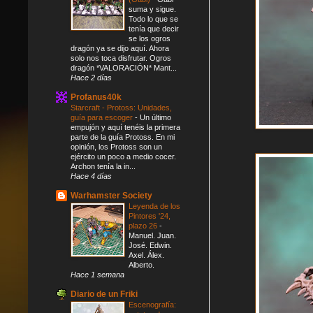
suma y sigue.
Todo lo que se
tenía que decir
se los ogros
dragón ya se dijo aquí. Ahora
solo nos toca disfrutar. Ogros
dragón *VALORACIÓN* Mant...
Hace 2 días
Profanus40k
Starcraft - Protoss: Unidades,
guía para escoger
-
Un último
empujón y aquí tenéis la primera
parte de la guía Protoss. En mi
opinión, los Protoss son un
ejército un poco a medio cocer.
Archon tenía la in...
Hace 4 días
Warhamster Society
Leyenda de los
Pintores '24,
plazo 26
-
Manuel. Juan.
José. Edwin.
Axel. Álex.
Alberto.
Hace 1 semana
Diario de un Friki
Escenografía: