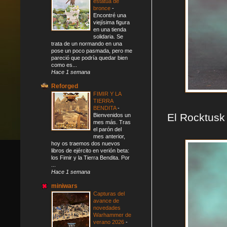
estatua de
bronce
-
Encontré una
viejísima figura
en una tienda
solidaria. Se
trata de un normando en una
pose un poco pasmada, pero me
pareció que podría quedar bien
como es...
Hace 1 semana
Reforged
FIMIR Y LA
TIERRA
BENDITA
-
El Rocktusk
Bienvenidos un
mes más. Tras
el parón del
mes anterior,
hoy os traemos dos nuevos
libros de ejército en verión beta:
los Fimir y la Tierra Bendita. Por
...
Hace 1 semana
miniwars
Capturas del
avance de
novedades
Warhammer de
verano 2026
-