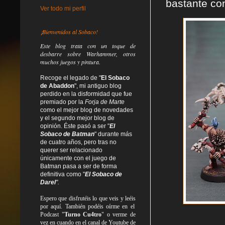
bastante con
Ver todo mi perfil
¡Bienvenidos al Sobaco!
Este blog trata
con un toque de
desbarre
sobre Warhammer, otros
muchos juegos y pintura.
Recoge el legado de "
El Sobaco
de Abaddon
", mi antiguo blog
perdido en la disformidad
que fue
premiado por la
Forja de Marte
como el mejor blog de novedades
y el segundo mejor blog de
opinión. Éste pasó a ser "
El
Sobaco de Batman
" durante más
de cuatro años, pero tras no
querer ser relacionado
únicamente con el juego de
Batman pasa a ser de forma
definitiva como
"
El Sobaco de
Darel
".
Espero que disfrutéis lo que
veis
y
leéis
por aquí. También podéis oírme en el
Podcast "
Turno Cu4tro
" o verme de
vez en cuando en el canal de Youtube de