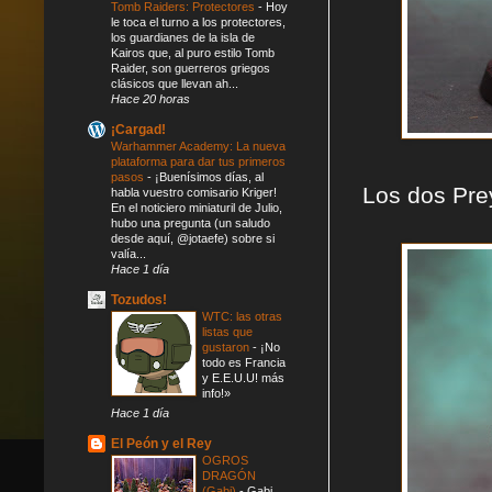
Tomb Raiders: Protectores
-
Hoy
le toca el turno a los protectores,
los guardianes de la isla de
Kairos que, al puro estilo Tomb
Raider, son guerreros griegos
clásicos que llevan ah...
Hace 20 horas
¡Cargad!
Warhammer Academy: La nueva
plataforma para dar tus primeros
pasos
-
¡Buenísimos días, al
Los dos Pre
habla vuestro comisario Kriger!
En el noticiero miniaturil de Julio,
hubo una pregunta (un saludo
desde aquí, @jotaefe) sobre si
valía...
Hace 1 día
Tozudos!
WTC: las otras
listas que
gustaron
-
¡No
todo es Francia
y E.E.U.U! más
info!»
Hace 1 día
El Peón y el Rey
OGROS
DRAGÓN
(Gabi)
-
Gabi