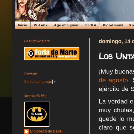
Inicio
WH 40k
Age of Sigmar
ESDLA
Blood Bowl
K
La Forja de Marte
domingo, 14 
Los Unta
¡Muy buenas
Translate
de agosto
.
Select Language
▼
ejército de 
Autores del blog
La verdad e
muy chulas,
quede lo má
claro que s
El Sobaco de Darel