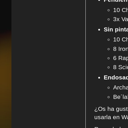
10 Ch
3x Va
Sin pint
10 C
8 Iro
6 Rap
8 Sci
Endosad
Archa
Be´la
¿Os ha gust
usarla en Wa