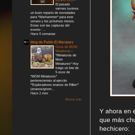
El pasado
viernes tuvimos
un buen reparto de novedades
para *Warhammer* para este
verano y los próximos meses.
Estas son las capturas del
evento : ...
Hace 5 semanas
blog de Pablo El Marques
Osos de MOM
Miniaturas
-
*Miniaturas de
Mom
Miniatures* Hoy
traigo un lote de
5 osos de
*MOM Miniatures*
pertenecientes al ejercito
*'Exploradores enanos de Rillon'*
(enanos/gnom...
Hace 1 mes
Mostrar todo
Y ahora en 
que más chu
hechicero: