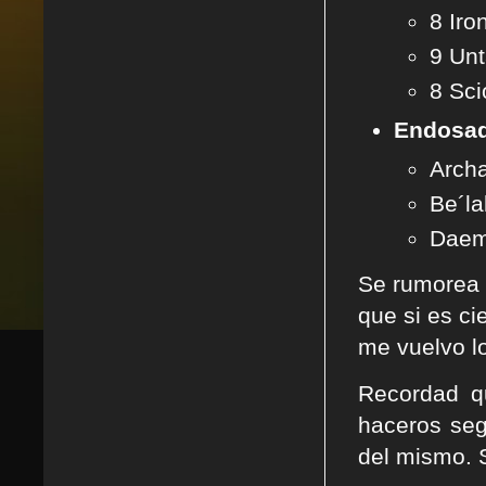
8 Iro
9 Un
8 Sci
Endosad
Archa
Be´la
Daem
Se rumorea q
que si es ci
me vuelvo lo
Recordad q
haceros seg
del mismo. 