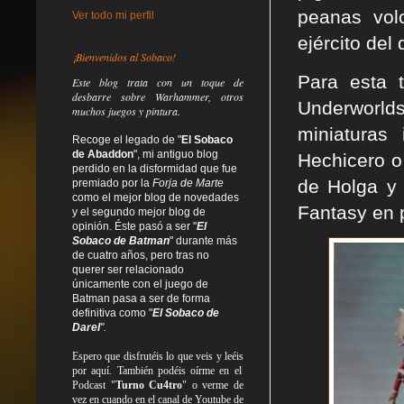
peanas vol
Ver todo mi perfil
ejército del
¡Bienvenidos al Sobaco!
Para esta
Este blog trata
con un toque de
desbarre
sobre Warhammer, otros
Underworlds 
muchos juegos y pintura.
miniaturas
Recoge el legado de "
El Sobaco
de Abaddon
", mi antiguo blog
Hechicero o
perdido en la disformidad
que fue
de Holga y 
premiado por la
Forja de Marte
como el mejor blog de novedades
Fantasy en p
y el segundo mejor blog de
opinión. Éste pasó a ser "
El
Sobaco de Batman
" durante más
de cuatro años, pero tras no
querer ser relacionado
únicamente con el juego de
Batman pasa a ser de forma
definitiva como
"
El Sobaco de
Darel
".
Espero que disfrutéis lo que
veis
y
leéis
por aquí. También podéis oírme en el
Podcast "
Turno Cu4tro
" o verme de
vez en cuando en el canal de Youtube de