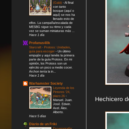
(Gabi)
-
Al final
con tanto
bosque (aquí o
aquí) se nos ha
llenado esto de
elfos. La campaña/escalada de
MESBG sigue su ritmo y cada
vez se suman miniaturas más ...
Hace 1 día
Profanus40k
Starcraft - Protoss: Unidades,
guía para escoger
-
Un último
empujón y aquí tenéis la primera
parte de la guía Protoss. En mi
opinión, los Protoss son un
ejército un poco a medio cocer.
Archon tenía la in...
Hace 1 día
Warhamster Society
Leyenda de los
Pintores '24,
plazo 26
-
Hechicero d
Manuel. Juan.
José. Edwin.
Axel. Álex.
Alberto.
Hace 5 días
Diario de un Friki
Escenografía: