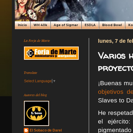
Inicio
WH 40k
Age of Sigmar
ESDLA
Blood Bowl
K
La Forja de Marte
lunes, 7 de f
Varios 
proyecto
Translate
Select Language
▼
¡Buenas mun
objetivos d
Autores del blog
Slaves to D
He respetad
el ejércit
pigmentado 
El Sobaco de Darel