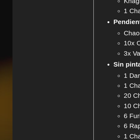
Khagr
1 Ch
Pendient
Chaos
10x C
3x Va
Sin pint
1 Dar
1 Cha
20 Ch
10 C
6 Fur
6 Rap
1 Ch