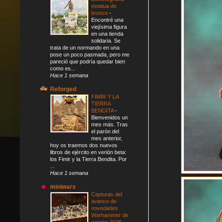
estatua de
bronce
-
Encontré una
viejísima figura
en una tienda
solidaria. Se
trata de un normando en una
pose un poco pasmada, pero me
pareció que podría quedar bien
como es...
Hace 1 semana
Reforged
FIMIR Y LA
TIERRA
BENDITA
-
Bienvenidos un
mes más. Tras
el parón del
mes anterior,
hoy os traemos dos nuevos
libros de ejército en verión beta:
los Fimir y la Tierra Bendita. Por
...
Hace 1 semana
miniwars
Capturas del
avance de
novedades
Warhammer de
verano 2026
-