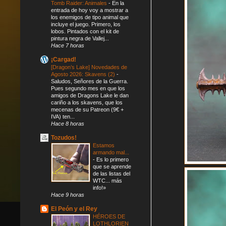
Tomb Raider: Animales
-
En la
entrada de hoy voy a mostrar a
los enemigos de tipo animal que
incluye el juego. Primero, los
lobos. Pintados con el kit de
pintura negra de Vallej...
Hace 7 horas
¡Cargad!
[Dragon’s Lake] Novedades de
Agosto 2026: Skavens (2)
-
Saludos, Señores de la Guerra.
Pues segundo mes en que los
amigos de Dragons Lake le dan
cariño a los skavens, que los
mecenas de su Patreon (9€ +
IVA) ten...
Hace 8 horas
Tozudos!
Estamos
armando mal...
-
Es lo primero
que se aprende
de las listas del
WTC... más
info!»
Hace 9 horas
El Peón y el Rey
HÉROES DE
LOTHLORIEN