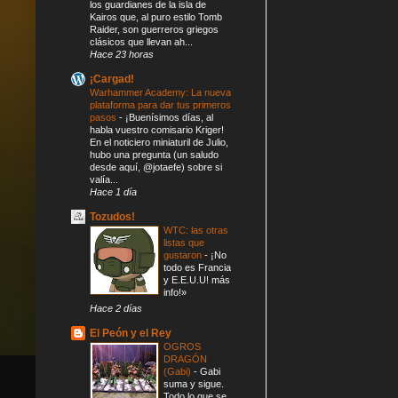
los guardianes de la isla de
Kairos que, al puro estilo Tomb
Raider, son guerreros griegos
clásicos que llevan ah...
Hace 23 horas
¡Cargad!
Warhammer Academy: La nueva
plataforma para dar tus primeros
pasos
-
¡Buenísimos días, al
habla vuestro comisario Kriger!
En el noticiero miniaturil de Julio,
hubo una pregunta (un saludo
desde aquí, @jotaefe) sobre si
valía...
Hace 1 día
Tozudos!
WTC: las otras
listas que
gustaron
-
¡No
todo es Francia
y E.E.U.U! más
info!»
Hace 2 días
El Peón y el Rey
OGROS
DRAGÓN
(Gabi)
-
Gabi
suma y sigue.
Todo lo que se