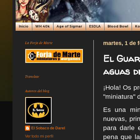
Inicio
WH 40k
Age of Sigmar
ESDLA
Blood Bowl
K
La Forja de Marte
martes, 1 de 
El Guar
aguas de
Translate
¡Hola! Os p
Autores del blog
"miniatura" 
Es una min
nuevas, pri
para darle
El Sobaco de Darel
pena que la
Ver todo mi perfil