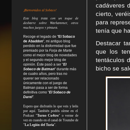
cadáveres d
¡Bienvenidos al Sobaco!
cierto, veré
Este blog trata
con un toque de
para repres
desbarre
sobre Warhammer, otros
muchos juegos y pintura.
tenía que ha
Recoge el legado de "
El Sobaco
de Abaddon
", mi antiguo blog
Destacar ta
perdido en la disformidad
que fue
que los te
premiado por la
Forja de Marte
como el mejor blog de novedades
tentáculos 
y el segundo mejor blog de
opinión. Éste pasó a ser "
El
bicho se sal
Sobaco de Batman
" durante más
de cuatro años, pero tras no
querer ser relacionado
únicamente con el juego de
Batman pasa a ser de forma
definitiva como
"
El Sobaco de
Darel
".
Espero que disfrutéis lo que
veis
y
leéis
por aquí. También podéis oírme en el
Podcast "
Turno Cu4tro
" o verme de
vez en cuando en el canal de Youtube de
"
La Legión del Turia
".