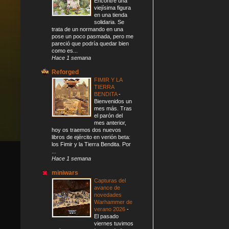
Encontré una
viejísima figura
en una tienda
solidaria. Se
trata de un normando en una
pose un poco pasmada, pero me
pareció que podría quedar bien
como es...
Hace 1 semana
Reforged
FIMIR Y LA
TIERRA
BENDITA
-
Bienvenidos un
mes más. Tras
el parón del
mes anterior,
hoy os traemos dos nuevos
libros de ejército en verión beta:
los Fimir y la Tierra Bendita. Por
...
Hace 1 semana
miniwars
Capturas del
avance de
novedades
Warhammer de
verano 2026
-
El pasado
viernes tuvimos