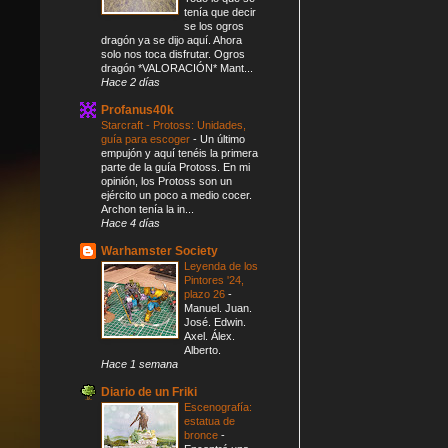
tenía que decir
se los ogros
dragón ya se dijo aquí. Ahora
solo nos toca disfrutar. Ogros
dragón *VALORACIÓN* Mant...
Hace 2 días
Profanus40k
Starcraft - Protoss: Unidades,
guía para escoger
-
Un último
empujón y aquí tenéis la primera
parte de la guía Protoss. En mi
opinión, los Protoss son un
ejército un poco a medio cocer.
Archon tenía la in...
Hace 4 días
Warhamster Society
Leyenda de los
Pintores '24,
plazo 26
-
Manuel. Juan.
José. Edwin.
Axel. Álex.
Alberto.
Hace 1 semana
Diario de un Friki
Escenografía:
estatua de
bronce
-