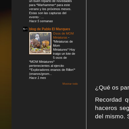
un buen reparto de novedades
para *Warhammer* para este
verano y los próximos meses.
Estas son las capturas del
evento : ...
Hace 5 semanas
blog de Pablo El Marques
Osos de MOM
Miniaturas
-
*Miniaturas de
Mom
Miniatures* Hoy
traigo un lote de
5 osos de
*MOM Miniatures*
pertenecientes al ejercito
*'Exploradores enanos de Rillon'*
(enanos/gnom...
Hace 1 mes
Mostrar todo
¿Qué os par
Recordad q
haceros seg
del mismo. 