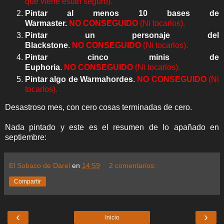
que viene están seguro).
Pintar al menos 10 bases de
Warmaster.
NO
CONSEGUIDO
(Ni tocarlos).
Pintar un personaje del
Blackstone
.
NO
CONSEGUIDO
(Ni tocarlos).
Pintar cinco minis de
Euphoria
.
NO
CONSEGUIDO
(Ni tocarlos).
Pintar algo de Warmahordes
.
NO
CONSEGUIDO
(Ni
tocarlos).
Desastroso mes, con cero cosas terminadas de cero.
Nada pintado y este es el resumen de lo apañado en
septiembre:
El Sobaco de Darel
en
14:59
2 comentarios:
Compartir
‹
›
Inicio