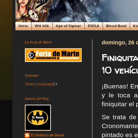
Inicio
WH 40k
Age of Sigmar
ESDLA
Blood Bowl
K
La Forja de Marte
domingo, 26 
Finiquit
10 vehíc
Translate
Select Language
▼
¡Buenas! E
y le toca 
Autores del blog
finiquitar el
Se trata de
Cronomante
pintado es e
El Sobaco de Darel