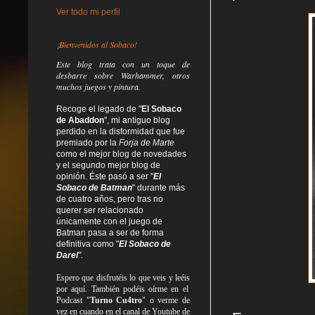
Ver todo mi perfil
¡Bienvenidos al Sobaco!
Este blog trata
con un toque de
desbarre
sobre Warhammer, otros
muchos juegos y pintura.
Recoge el legado de "
El Sobaco
de Abaddon
", mi antiguo blog
perdido en la disformidad
que fue
premiado por la
Forja de Marte
como el mejor blog de novedades
y el segundo mejor blog de
opinión. Éste pasó a ser "
El
Sobaco de Batman
" durante más
de cuatro años, pero tras no
querer ser relacionado
únicamente con el juego de
Batman pasa a ser de forma
definitiva como
"
El Sobaco de
Darel
".
Espero que disfrutéis lo que
veis
y
leéis
por aquí. También podéis oírme en el
Podcast "
Turno Cu4tro
" o verme de
vez en cuando en el canal de Youtube de