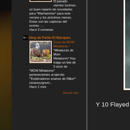
El pasado
viernes tuvimos
un buen reparto de novedades
para *Warhammer* para este
verano y los próximos meses.
Estas son las capturas del
evento : ...
Hace 5 semanas
blog de Pablo El Marques
Osos de MOM
Miniaturas
-
*Miniaturas de
Mom
Miniatures* Hoy
traigo un lote de
5 osos de
*MOM Miniatures*
pertenecientes al ejercito
*'Exploradores enanos de Rillon'*
(enanos/gnom...
Hace 1 mes
Mostrar todo
Y 10 Flayed