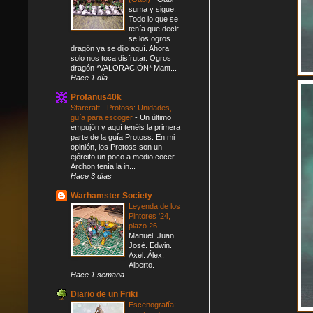
suma y sigue.
Todo lo que se
tenía que decir
se los ogros
dragón ya se dijo aquí. Ahora
solo nos toca disfrutar. Ogros
dragón *VALORACIÓN* Mant...
Hace 1 día
Profanus40k
Starcraft - Protoss: Unidades,
guía para escoger
-
Un último
empujón y aquí tenéis la primera
parte de la guía Protoss. En mi
opinión, los Protoss son un
ejército un poco a medio cocer.
Archon tenía la in...
Hace 3 días
Warhamster Society
Leyenda de los
Pintores '24,
plazo 26
-
Manuel. Juan.
José. Edwin.
Axel. Álex.
Alberto.
Hace 1 semana
Diario de un Friki
Escenografía: