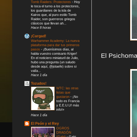
Tomb Raiders: Protectores
-
Hoy
le toca el turno a los protectores,
los guardianes de la isla de
Kairos que, al puro estilo Tomb
Raider, son guerreros griegos
clásicos que llevan ah...
Hace 8 horas
¡Cargad!
Warhammer Academy: La nueva
plataforma para dar tus primeros
pasos
-
¡Buenísimos días, al
habla vuestro comisario Kriger!
El Psichoma
En el noticiero miniaturil de Julio,
hubo una pregunta (un saludo
desde aquí, @jotaefe) sobre si
valía...
Hace 1 día
Tozudos!
WTC: las otras
listas que
gustaron
-
¡No
todo es Francia
y E.E.U.U! más
info!»
Hace 1 día
El Peón y el Rey
OGROS
DRAGÓN
(Gabi)
-
Gabi