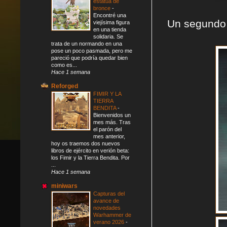
estatua de
bronce
-
Encontré una
Un segundo
viejísima figura
en una tienda
solidaria. Se
trata de un normando en una
pose un poco pasmada, pero me
pareció que podría quedar bien
como es...
Hace 1 semana
Reforged
FIMIR Y LA
TIERRA
BENDITA
-
Bienvenidos un
mes más. Tras
el parón del
mes anterior,
hoy os traemos dos nuevos
libros de ejército en verión beta:
los Fimir y la Tierra Bendita. Por
...
Hace 1 semana
miniwars
Capturas del
avance de
novedades
Warhammer de
verano 2026
-