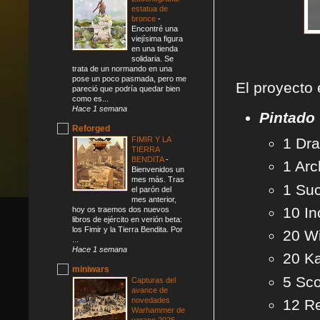
estatua de
bronce
-
Encontré una
viejísima figura
en una tienda
solidaria. Se
trata de un normando en una
pose un poco pasmada, pero me
El proyecto 
pareció que podría quedar bien
como es...
Hace 1 semana
Pintado
Reforged
FIMIR Y LA
1 Dr
TIERRA
BENDITA
-
1 Ar
Bienvenidos un
mes más. Tras
1 Su
el parón del
mes anterior,
10 In
hoy os traemos dos nuevos
libros de ejército en verión beta:
los Fimir y la Tierra Bendita. Por
20 W
...
Hace 1 semana
20 Ka
miniwars
5 Sc
Capturas del
avance de
novedades
12 R
Warhammer de
verano 2026
-