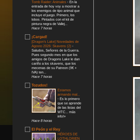
Tomb Raider: Animales
-
En la
entrada de hoy voy a mostrar a
los enemigos de tipo animal que
incluye el juego. Primero, los
lobos. Pintados con el kit de
pintura negra de Vallej...
Hace 7 horas
¡Cargad!
[Dragon’s Lake] Novedades de
Agosto 2026: Skavens (2)
-
Saludos, Señores de la Guerra.
Pues segundo mes en que los
amigos de Dragons Lake le dan
cariño a los skavens, que los
mecenas de su Patreon (9€ +
IVA) ten...
Hace 7 horas
Tozudos!
Estamos
armando mal...
-
Es lo primero
que se aprende
de las listas del
WTC... más
info!»
Hace 8 horas
El Peón y el Rey
HÉROES DE
LOTHLORIEN