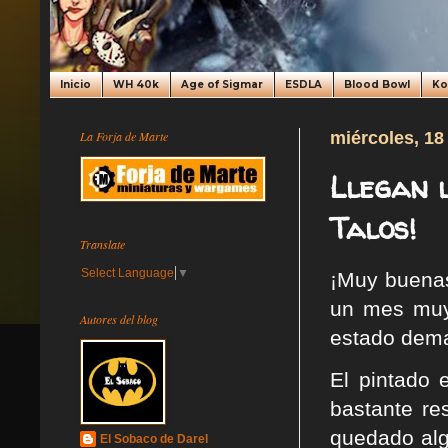
Inicio
WH 40k
Age of Sigmar
ESDLA
Blood Bowl
K
La Forja de Marte
miércoles, 18
Llegan l
Talos!
Translate
Select Language
▼
¡Muy buenas
un mes muy 
Autores del blog
estado dema
El pintado 
bastante re
quedado alg
El Sobaco de Darel