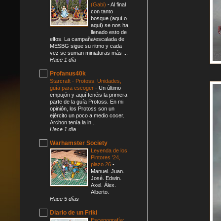
(Gabi)
-
Al final
con tanto
bosque (aquí o
aquí) se nos ha
llenado esto de
elfos. La campaña/escalada de
MESBG sigue su ritmo y cada
vez se suman miniaturas más ...
Hace 1 día
Profanus40k
Starcraft - Protoss: Unidades,
guía para escoger
-
Un último
empujón y aquí tenéis la primera
parte de la guía Protoss. En mi
opinión, los Protoss son un
ejército un poco a medio cocer.
Archon tenía la in...
Hace 1 día
Warhamster Society
Leyenda de los
Pintores '24,
plazo 26
-
Manuel. Juan.
José. Edwin.
Axel. Álex.
Alberto.
Hace 5 días
Diario de un Friki
Escenografía: