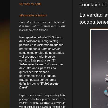
cónclave de
Ver todo mi perfil
La verdad es
¡Bienvenidos al Sobaco!
tocaba tene
Este blog trata
con un toque de
desbarre
sobre Warhammer, otros
muchos juegos y pintura.
Recoge el legado de "
El Sobaco
de Abaddon
", mi antiguo blog
perdido en la disformidad
que fue
premiado por la
Forja de Marte
como el mejor blog de novedades
y el segundo mejor blog de
opinión. Éste pasó a ser "
El
Sobaco de Batman
" durante más
de cuatro años, pero tras no
querer ser relacionado
únicamente con el juego de
Batman pasa a ser de forma
definitiva como
"
El Sobaco de
Darel
".
Espero que disfrutéis lo que
veis
y
leéis
por aquí. También podéis oírme en el
Podcast "
Turno Cu4tro
" o verme de
vez en cuando en el canal de Youtube de