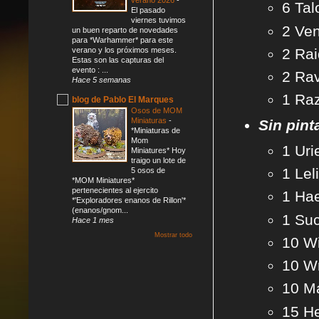
6 Tal
El pasado
viernes tuvimos
2 Ve
un buen reparto de novedades
para *Warhammer* para este
verano y los próximos meses.
2 Rai
Estas son las capturas del
evento : ...
2 Ra
Hace 5 semanas
1 Raz
blog de Pablo El Marques
Osos de MOM
Miniaturas
-
Sin pint
*Miniaturas de
Mom
1 Uri
Miniatures* Hoy
traigo un lote de
1 Lel
5 osos de
*MOM Miniatures*
pertenecientes al ejercito
1 Ha
*'Exploradores enanos de Rillon'*
(enanos/gnom...
1 Su
Hace 1 mes
Mostrar todo
10 W
10 W
10 M
15 He