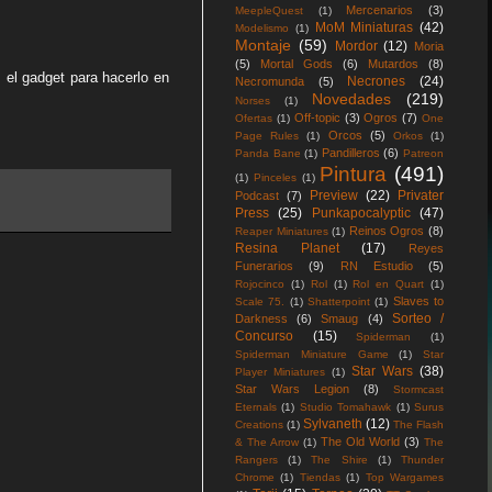
Mercenarios
(3)
MeepleQuest
(1)
MoM Miniaturas
(42)
Modelismo
(1)
Montaje
(59)
Mordor
(12)
Moria
(5)
Mortal Gods
(6)
Mutardos
(8)
 el gadget para hacerlo en
Necrones
(24)
Necromunda
(5)
Novedades
(219)
Norses
(1)
Off-topic
(3)
Ogros
(7)
Ofertas
(1)
One
Orcos
(5)
Page Rules
(1)
Orkos
(1)
Pandilleros
(6)
Panda Bane
(1)
Patreon
Pintura
(491)
(1)
Pinceles
(1)
Preview
(22)
Privater
Podcast
(7)
Press
(25)
Punkapocalyptic
(47)
Reinos Ogros
(8)
Reaper Miniatures
(1)
Resina Planet
(17)
Reyes
Funerarios
(9)
RN Estudio
(5)
Rojocinco
(1)
Rol
(1)
Rol en Quart
(1)
Slaves to
Scale 75.
(1)
Shatterpoint
(1)
Sorteo /
Darkness
(6)
Smaug
(4)
Concurso
(15)
Spiderman
(1)
Spiderman Miniature Game
(1)
Star
Star Wars
(38)
Player Miniatures
(1)
Star Wars Legion
(8)
Stormcast
Eternals
(1)
Studio Tomahawk
(1)
Surus
Sylvaneth
(12)
Creations
(1)
The Flash
The Old World
(3)
& The Arrow
(1)
The
Rangers
(1)
The Shire
(1)
Thunder
Chrome
(1)
Tiendas
(1)
Top Wargames