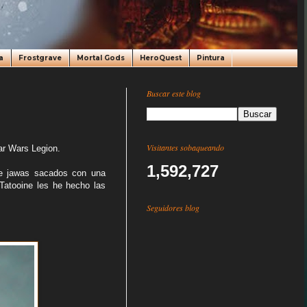
a
Frostgrave
Mortal Gods
HeroQuest
Pintura
Buscar este blog
Visitantes sobaqueando
ar Wars Legion.
1,592,727
de jawas sacados con una
Tatooine les he hecho las
Seguidores blog