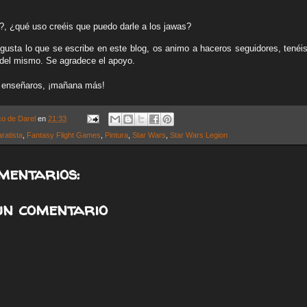
?, ¿qué uso creéis que puedo darle a los jawas?
gusta lo que se escribe en este blog, os animo a haceros seguidores, tenéis
del mismo. Se agradece el apoyo.
e enseñaros, ¡mañana más!
co de Darel
en
21:33
ratista
,
Fantasy Flight Games
,
Pintura
,
Star Wars
,
Star Wars Legion
mentarios:
un comentario