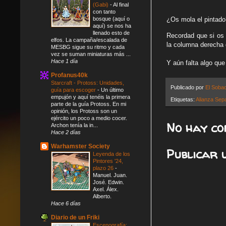
(Gabi)
-
Al final
con tanto
bosque (aquí o
¿Os mola el pintado
aquí) se nos ha
llenado esto de
Recordad que si os 
elfos. La campaña/escalada de
la columna derecha 
MESBG sigue su ritmo y cada
vez se suman miniaturas más ...
Hace 1 día
Y aún falta algo qu
Profanus40k
Starcraft - Protoss: Unidades,
Publicado por
El Soba
guía para escoger
-
Un último
empujón y aquí tenéis la primera
Etiquetas:
Alianza Sepa
parte de la guía Protoss. En mi
opinión, los Protoss son un
ejército un poco a medio cocer.
No hay co
Archon tenía la in...
Hace 2 días
Warhamster Society
Publicar 
Leyenda de los
Pintores '24,
plazo 26
-
Manuel. Juan.
José. Edwin.
Axel. Álex.
Alberto.
Hace 6 días
Diario de un Friki
Escenografía: