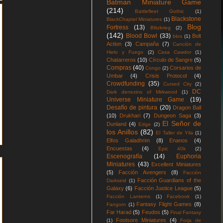
Batman Miniature Game
(214)
Battlefleet Gothic
(1)
Blackstone
BlackChaptel Miniatures
(1)
Blog
Fortress
(13)
Blitzkrieg
(2)
(142)
Blood Bowl
(33)
Bolt
blos
(1)
Action
(3)
Campaña
(7)
Canción de
Hielo y Fuego
(2)
Casa Cawdor
(1)
Chatarreros
(10)
Círculo de Sangre
(5)
Compras
(40)
Corsarios de
Congo
(2)
Umbar
(4)
Crisis Protocol
(4)
Crowdfunding
(35)
Cursed City
(2)
DC
Dark denezins of Mirkwood
(1)
Universe Miniature Game
(19)
Desafío de pintura
(20)
Dragon Ball
(10)
Drukhari
(7)
Dungeon Saga
(3)
El Señor de
Dunland
(4)
Edge
(2)
los Anillos
(82)
El Taller de Yila
(1)
Elfos Galadhrim
(8)
Enanos
(4)
Encuestas
(4)
Epic 40k
(2)
Escenografía
(14)
Euphoria
Miniatures
(43)
Excellent Miniatures
(5)
Facción Avengers
(8)
Facción
Facción Guardians of the
Darkseid
(1)
Galaxy
(6)
Facción Justice League
(5)
Facción Lanterns
(1)
Facebook
(1)
Fantasy Flight Games
(8)
Fangorn
(1)
Far Harad
(5)
Feudos
(5)
Final Fantasy
Footsore Miniatures
(4)
(1)
Forja de