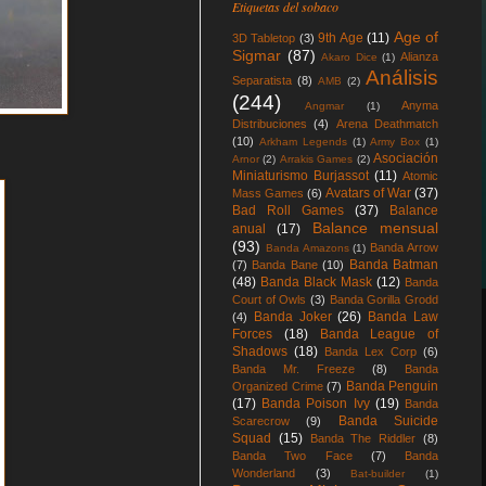
Etiquetas del sobaco
Age of
9th Age
(11)
3D Tabletop
(3)
Sigmar
(87)
Alianza
Akaro Dice
(1)
Análisis
Separatista
(8)
AMB
(2)
(244)
Anyma
Angmar
(1)
Distribuciones
(4)
Arena Deathmatch
(10)
Arkham Legends
(1)
Army Box
(1)
Asociación
Arnor
(2)
Arrakis Games
(2)
Miniaturismo Burjassot
(11)
Atomic
Avatars of War
(37)
Mass Games
(6)
Bad Roll Games
(37)
Balance
Balance mensual
anual
(17)
(93)
Banda Arrow
Banda Amazons
(1)
Banda Batman
(7)
Banda Bane
(10)
(48)
Banda Black Mask
(12)
Banda
Court of Owls
(3)
Banda Gorilla Grodd
Banda Joker
(26)
Banda Law
(4)
Forces
(18)
Banda League of
Shadows
(18)
Banda Lex Corp
(6)
Banda Mr. Freeze
(8)
Banda
Banda Penguin
Organized Crime
(7)
(17)
Banda Poison Ivy
(19)
Banda
Banda Suicide
Scarecrow
(9)
Squad
(15)
Banda The Riddler
(8)
Banda Two Face
(7)
Banda
Wonderland
(3)
Bat-builder
(1)