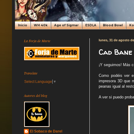
Inicio
WH 40k
Age of Sigmar
ESDLA
Blood Bowl
K
La Forja de Marte
lunes, 31 de agosto d
Cad Bane 
¡Y seguimos! Más co
Translate
Como podéis ver e
impresora 3D que m
Select Language
▼
peanas igual al resto
Autores del blog
A ver si puedo prob
El Sobaco de Darel