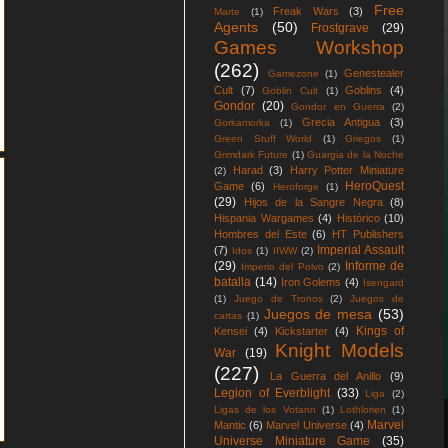
Free
Freak Wars
(3)
Marte
(1)
Agents
(50)
Frostgrave
(29)
Games Workshop
(262)
Genestealer
Gamezone
(1)
Cult
(7)
Goblins
(4)
Goblin Cult
(1)
Gondor
(20)
Gondor en Guerra
(2)
Grecia Antigua
(3)
Gorkamorka
(1)
Green Stuff World
(1)
Griegos
(1)
Grimdark Future
(1)
Guargia de la Noche
Harad
(3)
Harry Potter Miniature
(2)
HeroQuest
Game
(6)
Heroforge
(1)
(29)
Hijos de la Sangre Negra
(8)
Hispania Wargames
(4)
Histórico
(10)
Hombres del Este
(6)
HT Publishers
Imperial Assault
(7)
Idos
(1)
IIWW
(2)
(29)
Informe de
Imperio del Polvo
(2)
batalla
(14)
Iron Golems
(4)
Isengard
(1)
Juego de Tronos
(2)
Juegos de
Juegos de mesa
(53)
cartas
(1)
Kings of
Kensei
(4)
Kickstarter
(4)
Knight Models
War
(19)
(227)
La Guerra del Anillo
(9)
Legion of Everblight
(33)
Liga
(2)
Ligas de los Votann
(1)
Lothlorien
(1)
Marvel
Mantic
(6)
Marvel Universe
(4)
Universe Miniature Game
(35)