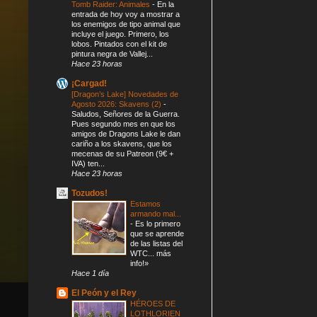
Tomb Raider: Animales
-
En la
entrada de hoy voy a mostrar a
los enemigos de tipo animal que
incluye el juego. Primero, los
lobos. Pintados con el kit de
pintura negra de Vallej...
Hace 23 horas
¡Cargad!
[Dragon’s Lake] Novedades de
Agosto 2026: Skavens (2)
-
Saludos, Señores de la Guerra.
Pues segundo mes en que los
amigos de Dragons Lake le dan
cariño a los skavens, que los
mecenas de su Patreon (9€ +
IVA) ten...
Hace 23 horas
Tozudos!
Estamos
armando mal...
-
Es lo primero
que se aprende
de las listas del
WTC... más
info!»
Hace 1 día
El Peón y el Rey
HÉROES DE
LOTHLORIEN