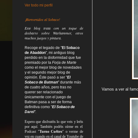
Ver todo mi perfil
¡Bienvenidos al Sobaco!
Este blog trata
con un toque de
desbarre
sobre Warhammer, otros
muchos juegos y pintura.
Recoge el legado de "
El Sobaco
de Abaddon
", mi antiguo blog
perdido en la disformidad
que fue
premiado por la
Forja de Marte
como el mejor blog de novedades
y el segundo mejor blog de
opinión. Éste pasó a ser "
El
Sobaco de Batman
" durante más
de cuatro años, pero tras no
Vamos a ver al fam
querer ser relacionado
únicamente con el juego de
Batman pasa a ser de forma
definitiva como
"
El Sobaco de
Darel
".
Espero que disfrutéis lo que
veis
y
leéis
por aquí. También podéis oírme en el
Podcast "
Turno Cu4tro
" o verme de
vez en cuando en el canal de Youtube de