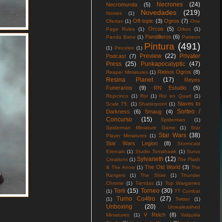
Necrones
(24)
Necromunda
(5)
Novedades
(219)
Norses
(1)
Off-topic
(3)
Ogros
(7)
Ofertas
(1)
One
Orcos
(5)
Page Rules
(1)
Orkos
(1)
Pandilleros
(6)
Panda Bane
(1)
Patreon
Pintura
(491)
(1)
Pinceles
(1)
Preview
(22)
Privater
Podcast
(7)
Press
(25)
Punkapocalyptic
(47)
Reinos Ogros
(8)
Reaper Miniatures
(1)
Resina Planet
(17)
Reyes
Funerarios
(9)
RN Estudio
(5)
Rojocinco
(1)
Rol
(1)
Rol en Quart
(1)
Slaves to
Scale 75.
(1)
Shatterpoint
(1)
Sorteo /
Darkness
(6)
Smaug
(4)
Concurso
(15)
Spiderman
(1)
Spiderman Miniature Game
(1)
Star
Star Wars
(38)
Player Miniatures
(1)
Star Wars Legion
(8)
Stormcast
Eternals
(1)
Studio Tomahawk
(1)
Surus
Sylvaneth
(12)
Creations
(1)
The Flash
The Old World
(3)
& The Arrow
(1)
The
Rangers
(1)
The Shire
(1)
Thunder
Chrome
(1)
Tiendas
(1)
Top Wargames
Torii
(15)
Torneo
(30)
(1)
TT Combat
Turno Cu4tro
(27)
(1)
Twitter
(1)
Unboxing
(20)
Unrealeashed
V Reich
(8)
Miniatures
(1)
Valquiria