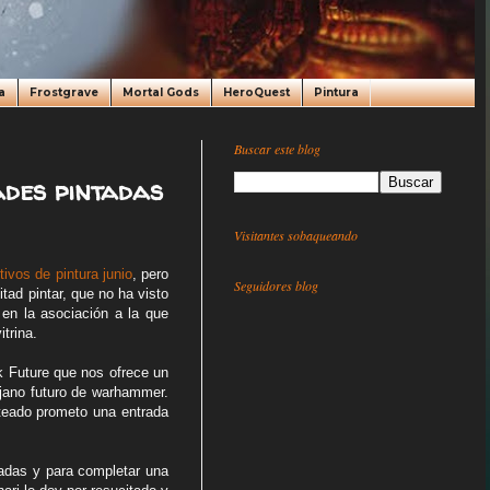
a
Frostgrave
Mortal Gods
HeroQuest
Pintura
Buscar este blog
des pintadas
Visitantes sobaqueando
tivos de pintura junio
, pero
Seguidores blog
tad pintar, que no ha visto
en la asociación a la que
trina.
k Future que nos ofrece un
ejano futuro de warhammer.
eado prometo una entrada
tadas y para completar una