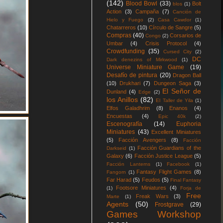
(142)
Blood Bowl
(33)
Bolt
blos
(1)
Action
(3)
Campaña
(7)
Canción de
Hielo y Fuego
(2)
Casa Cawdor
(1)
Chatarreros
(10)
Círculo de Sangre
(5)
Compras
(40)
Corsarios de
Congo
(2)
Umbar
(4)
Crisis Protocol
(4)
Crowdfunding
(35)
Cursed City
(2)
DC
Dark denezins of Mirkwood
(1)
Universe Miniature Game
(19)
Desafío de pintura
(20)
Dragon Ball
(10)
Drukhari
(7)
Dungeon Saga
(3)
El Señor de
Dunland
(4)
Edge
(2)
los Anillos
(82)
El Taller de Yila
(1)
Elfos Galadhrim
(8)
Enanos
(4)
Encuestas
(4)
Epic 40k
(2)
Escenografía
(14)
Euphoria
Miniatures
(43)
Excellent Miniatures
(5)
Facción Avengers
(8)
Facción
Facción Guardians of the
Darkseid
(1)
Galaxy
(6)
Facción Justice League
(5)
Facción Lanterns
(1)
Facebook
(1)
Fantasy Flight Games
(8)
Fangorn
(1)
Far Harad
(5)
Feudos
(5)
Final Fantasy
Footsore Miniatures
(4)
(1)
Forja de
Free
Freak Wars
(3)
Marte
(1)
Agents
(50)
Frostgrave
(29)
Games Workshop