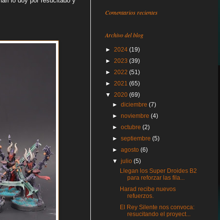
ri lo doy por resucitado y
Comentarios recientes
Archivo del blog
►
2024
(19)
►
2023
(39)
►
2022
(51)
►
2021
(65)
▼
2020
(69)
►
diciembre
(7)
►
noviembre
(4)
►
octubre
(2)
►
septiembre
(5)
►
agosto
(6)
▼
julio
(5)
Llegan los Super Droides B2
para reforzar las fila...
Harad recibe nuevos
refuerzos.
El Rey Silente nos convoca:
resucitando el proyect...