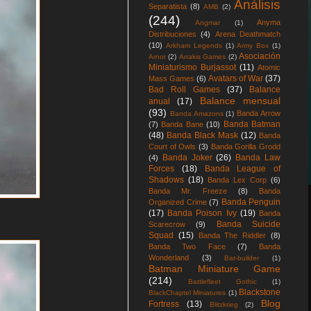
Análisis
Separatista
(8)
AMB
(2)
(244)
Anyma
Angmar
(1)
Distribuciones
(4)
Arena Deathmatch
(10)
Arkham Legends
(1)
Army Box
(1)
Asociación
Arnor
(2)
Arrakis Games
(2)
Miniaturismo Burjassot
(11)
Atomic
Avatars of War
(37)
Mass Games
(6)
Bad Roll Games
(37)
Balance
Balance mensual
anual
(17)
(93)
Banda Arrow
Banda Amazons
(1)
Banda Batman
(7)
Banda Bane
(10)
(48)
Banda Black Mask
(12)
Banda
Court of Owls
(3)
Banda Gorilla Grodd
Banda Joker
(26)
Banda Law
(4)
Forces
(18)
Banda League of
Shadows
(18)
Banda Lex Corp
(6)
Banda Mr. Freeze
(8)
Banda
Banda Penguin
Organized Crime
(7)
(17)
Banda Poison Ivy
(19)
Banda
Banda Suicide
Scarecrow
(9)
Squad
(15)
Banda The Riddler
(8)
Banda Two Face
(7)
Banda
Wonderland
(3)
Bat-builder
(1)
Batman Miniature Game
(214)
Battlefleet Gothic
(1)
Blackstone
BlackChaptel Miniatures
(1)
Blog
Fortress
(13)
Blitzkrieg
(2)