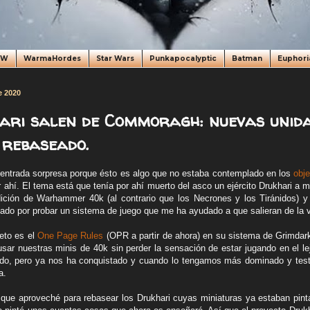
oW
WarmaHordes
Star Wars
Punkapocalyptic
Batman
Euphori
e 2020
ari salen de Commoragh: nuevas unida
 rebaseado.
 entrada sorpresa porque ésto es algo que no estaba contemplado en los
obje
ahí. El tema está que tenía por ahí muerto del asco un ejército Drukhari a mi
ción de Warhammer 40k (al contrario que los Necrones y los Tiránidos) y 
ado por probar un sistema de juego que me ha ayudado a que salieran de la vi
eto es el
One Page Rules
(OPR a partir de ahora) en su sistema de Grimdar
 usar nuestras minis de 40k sin perder la sensación de estar jugando en el l
o, pero ya nos ha conquistado y cuando lo tengamos más dominado y test
a.
que aproveché para rebasear los Drukhari cuyas miniaturas ya estaban pin