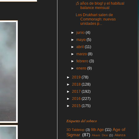
¡5 años de blog! y el habitual
balance mensual
Los Drukhari salen de
Commoragh: nuevas
unidades p...
►
junio
(4)
►
mayo
(5)
►
abril
(11)
►
marzo
(8)
►
febrero
(3)
►
enero
(9)
►
2019
(78)
►
2018
(128)
►
2017
(192)
►
2016
(227)
►
2015
(175)
Etiquetas del sobaco
Age of
9th Age
(11)
3D Tabletop
(3)
Sigmar
(87)
Alianza
Akaro Dice
(1)