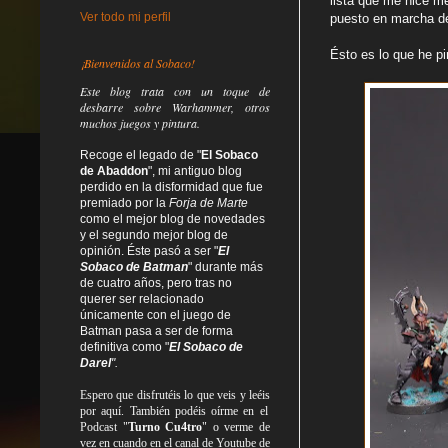
lista que me hice m
Ver todo mi perfil
puesto en marcha d
Ésto es lo que he pi
¡Bienvenidos al Sobaco!
Este blog trata
con un toque de
desbarre
sobre Warhammer, otros
muchos juegos y pintura.
Recoge el legado de "
El Sobaco
de Abaddon
", mi antiguo blog
perdido en la disformidad
que fue
premiado por la
Forja de Marte
como el mejor blog de novedades
y el segundo mejor blog de
opinión. Éste pasó a ser "
El
Sobaco de Batman
" durante más
de cuatro años, pero tras no
querer ser relacionado
únicamente con el juego de
Batman pasa a ser de forma
definitiva como
"
El Sobaco de
Darel
".
Espero que disfrutéis lo que
veis
y
leéis
por aquí. También podéis oírme en el
Podcast "
Turno Cu4tro
" o verme de
vez en cuando en el canal de Youtube de