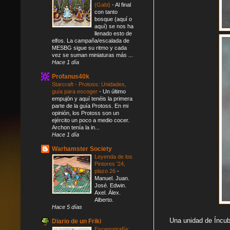
(Gabi)
-
Al final
con tanto
bosque (aquí o
aquí) se nos ha
llenado esto de
elfos. La campaña/escalada de
MESBG sigue su ritmo y cada
vez se suman miniaturas más ...
Hace 1 día
Profanus40k
Starcraft - Protoss: Unidades,
guía para escoger
-
Un último
empujón y aquí tenéis la primera
parte de la guía Protoss. En mi
opinión, los Protoss son un
ejército un poco a medio cocer.
Archon tenía la in...
Hace 1 día
Warhamster Society
Leyenda de los
Pintores '24,
plazo 26
-
Manuel. Juan.
José. Edwin.
Axel. Álex.
Alberto.
Hace 5 días
Una unidad de Íncub
Diario de un Friki
Escenografía: