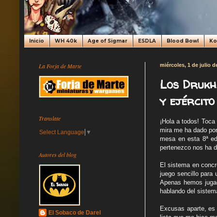
Inicio
WH 40k
Age of Sigmar
ESDLA
Blood Bowl
K
La Forja de Marte
miércoles, 1 de julio d
Los Drukh
y ejército
Translate
¡Hola a todos! Toca
mira me ha dado por 
Select Language
▼
mesa en esta 8ª edi
pertenezco nos ha d
Autores del blog
El sistema en concr
juego sencillo para
Apenas hemos jugad
hablando del sistem
Excusas aparte, es 
El Sobaco de Darel