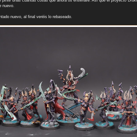
e pinté unas cuantas cosas que ahora os enseñaré. Así que el proyecto Drukha
e nuevo.
ntado nuevo, al final veréis lo rebaseado.