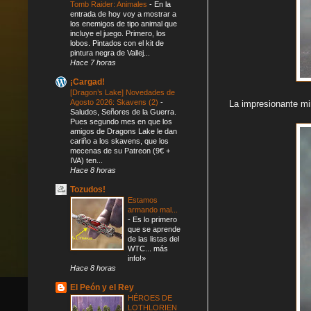
Tomb Raider: Animales
-
En la
entrada de hoy voy a mostrar a
los enemigos de tipo animal que
incluye el juego. Primero, los
lobos. Pintados con el kit de
pintura negra de Vallej...
Hace 7 horas
¡Cargad!
[Dragon’s Lake] Novedades de
Agosto 2026: Skavens (2)
-
La impresionante mi
Saludos, Señores de la Guerra.
Pues segundo mes en que los
amigos de Dragons Lake le dan
cariño a los skavens, que los
mecenas de su Patreon (9€ +
IVA) ten...
Hace 8 horas
Tozudos!
Estamos
armando mal...
-
Es lo primero
que se aprende
de las listas del
WTC... más
info!»
Hace 8 horas
El Peón y el Rey
HÉROES DE
LOTHLORIEN