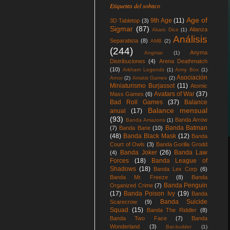
Etiquetas del sobaco
Age of
9th Age
(11)
3D Tabletop
(3)
Sigmar
(87)
Alianza
Akaro Dice
(1)
Análisis
Separatista
(8)
AMB
(2)
(244)
Anyma
Angmar
(1)
Distribuciones
(4)
Arena Deathmatch
(10)
Arkham Legends
(1)
Army Box
(1)
Asociación
Arnor
(2)
Arrakis Games
(2)
Miniaturismo Burjassot
(11)
Atomic
Avatars of War
(37)
Mass Games
(6)
Bad Roll Games
(37)
Balance
Balance mensual
anual
(17)
(93)
Banda Arrow
Banda Amazons
(1)
Banda Batman
(7)
Banda Bane
(10)
(48)
Banda Black Mask
(12)
Banda
Court of Owls
(3)
Banda Gorilla Grodd
Banda Joker
(26)
Banda Law
(4)
Forces
(18)
Banda League of
Shadows
(18)
Banda Lex Corp
(6)
Banda Mr. Freeze
(8)
Banda
Banda Penguin
Organized Crime
(7)
(17)
Banda Poison Ivy
(19)
Banda
Banda Suicide
Scarecrow
(9)
Squad
(15)
Banda The Riddler
(8)
Banda Two Face
(7)
Banda
Wonderland
(3)
Bat-builder
(1)