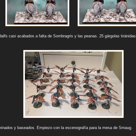
alfs casi acabados a falta de Sombragris y las peanas. 25 gárgolas tiránidas
rminados y baseados. Empiezo con la escenografía para la mesa de Smaug.