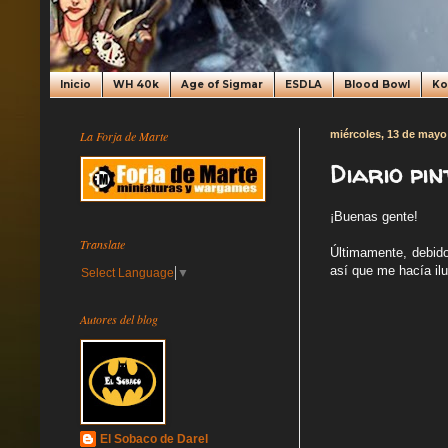
Inicio
WH 40k
Age of Sigmar
ESDLA
Blood Bowl
K
La Forja de Marte
miércoles, 13 de mayo
Diario pin
¡Buenas gente!
Translate
Últimamente, debido
así que me hacía il
Select Language
▼
Autores del blog
El Sobaco de Darel