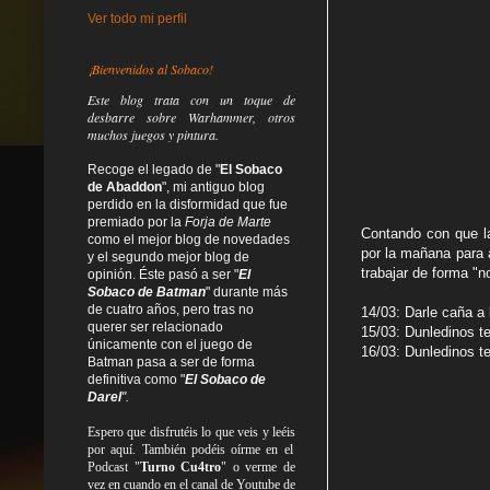
Ver todo mi perfil
¡Bienvenidos al Sobaco!
Este blog trata
con un toque de
desbarre
sobre Warhammer, otros
muchos juegos y pintura.
Recoge el legado de "
El Sobaco
de Abaddon
", mi antiguo blog
perdido en la disformidad
que fue
premiado por la
Forja de Marte
Contando con que l
como el mejor blog de novedades
por la mañana para 
y el segundo mejor blog de
trabajar de forma "
opinión. Éste pasó a ser "
El
Sobaco de Batman
" durante más
de cuatro años, pero tras no
14/03: Darle caña a 
querer ser relacionado
15/03: Dunledinos te
únicamente con el juego de
16/03: Dunledinos 
Batman pasa a ser de forma
definitiva como
"
El Sobaco de
Darel
".
Espero que disfrutéis lo que
veis
y
leéis
por aquí. También podéis oírme en el
Podcast "
Turno Cu4tro
" o verme de
vez en cuando en el canal de Youtube de