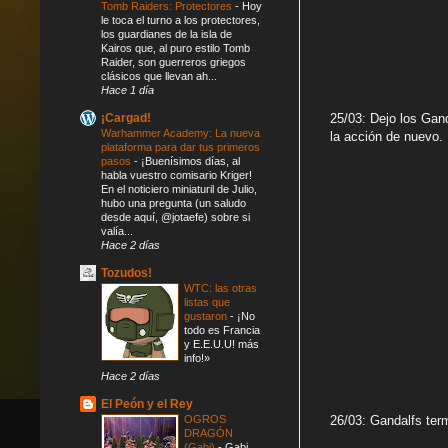
Tomb Raiders: Protectores
-
Hoy
le toca el turno a los protectores,
los guardianes de la isla de
Kairos que, al puro estilo Tomb
Raider, son guerreros griegos
clásicos que llevan ah...
Hace 1 día
¡Cargad!
25/03: Dejo los Gand
Warhammer Academy: La nueva
la acción de nuevo.
plataforma para dar tus primeros
pasos
-
¡Buenísimos días, al
habla vuestro comisario Kriger!
En el noticiero miniaturil de Julio,
hubo una pregunta (un saludo
desde aquí, @jotaefe) sobre si
valía...
Hace 2 días
Tozudos!
WTC: las otras
listas que
gustaron
-
¡No
todo es Francia
y E.E.U.U! más
info!»
Hace 2 días
El Peón y el Rey
OGROS
26/03: Gandalfs te
DRAGÓN
(Gabi)
-
Gabi