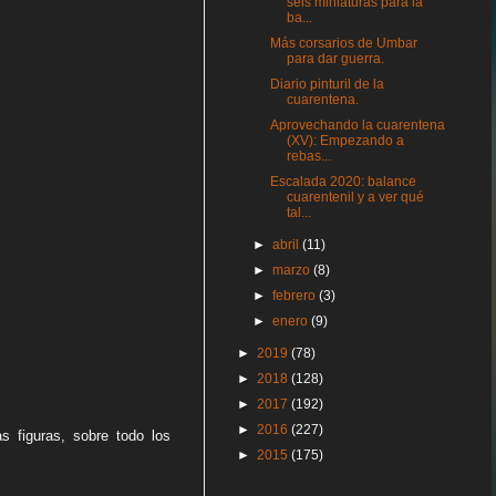
seis miniaturas para la
ba...
Más corsarios de Umbar
para dar guerra.
Diario pinturil de la
cuarentena.
Aprovechando la cuarentena
(XV): Empezando a
rebas...
Escalada 2020: balance
cuarentenil y a ver qué
tal...
►
abril
(11)
►
marzo
(8)
►
febrero
(3)
►
enero
(9)
►
2019
(78)
►
2018
(128)
►
2017
(192)
►
2016
(227)
s figuras, sobre todo los
►
2015
(175)