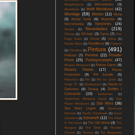
Mercenarios
(3)
MeepleQuest
(1)
MoM Miniaturas
(42)
Modelismo
(1)
Montaje
(59)
Mordor
(12)
Moria
(5)
Mortal Gods
(6)
Mutardos
(8)
Necrones
(24)
Necromunda
(5)
Novedades
(219)
Norses
(1)
Off-topic
(3)
Ogros
(7)
Ofertas
(1)
One
Orcos
(5)
Page Rules
(1)
Orkos
(1)
Pandilleros
(6)
Panda Bane
(1)
Patreon
Pintura
(491)
(1)
Pinceles
(1)
Preview
(22)
Privater
Podcast
(7)
Press
(25)
Punkapocalyptic
(47)
Reinos Ogros
(8)
Reaper Miniatures
(1)
Resina Planet
(17)
Reyes
Funerarios
(9)
RN Estudio
(5)
Rojocinco
(1)
Rol
(1)
Rol en Quart
(1)
Slaves to
Scale 75.
(1)
Shatterpoint
(1)
Sorteo /
Darkness
(6)
Smaug
(4)
Concurso
(15)
Spiderman
(1)
Spiderman Miniature Game
(1)
Star
Star Wars
(38)
Player Miniatures
(1)
Star Wars Legion
(8)
Stormcast
Eternals
(1)
Studio Tomahawk
(1)
Surus
Sylvaneth
(12)
Creations
(1)
The Flash
The Old World
(3)
& The Arrow
(1)
The
Rangers
(1)
The Shire
(1)
Thunder
Chrome
(1)
Tiendas
(1)
Top Wargames