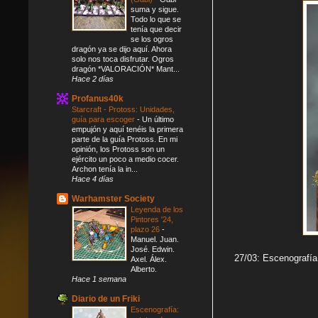
suma y sigue.
Todo lo que se
tenía que decir
se los ogros
dragón ya se dijo aquí. Ahora
solo nos toca disfrutar. Ogros
dragón *VALORACIÓN* Mant...
Hace 2 días
Profanus40k
Starcraft - Protoss: Unidades,
guía para escoger
-
Un último
empujón y aquí tenéis la primera
parte de la guía Protoss. En mi
opinión, los Protoss son un
ejército un poco a medio cocer.
Archon tenía la in...
Hace 4 días
Warhamster Society
Leyenda de los
Pintores '24,
plazo 26
-
Manuel. Juan.
José. Edwin.
27/03: Escenografía
Axel. Álex.
Alberto.
Hace 1 semana
Diario de un Friki
Escenografía: