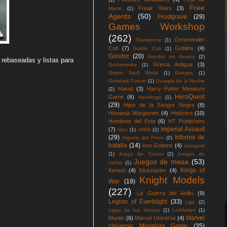
Free
Freak Wars
(3)
Marte
(1)
Agents
(50)
Frostgrave
(29)
Games Workshop
(262)
Genestealer
Gamezone
(1)
Cult
(7)
Goblins
(4)
Goblin Cult
(1)
Gondor
(20)
Gondor en Guerra
(2)
 rebaseadas y listas para
Grecia Antigua
(3)
Gorkamorka
(1)
Green Stuff World
(1)
Griegos
(1)
Grimdark Future
(1)
Guargia de la Noche
Harad
(3)
Harry Potter Miniature
(2)
HeroQuest
Game
(6)
Heroforge
(1)
(29)
Hijos de la Sangre Negra
(8)
Hispania Wargames
(4)
Histórico
(10)
Hombres del Este
(6)
HT Publishers
Imperial Assault
(7)
Idos
(1)
IIWW
(2)
(29)
Informe de
Imperio del Polvo
(2)
batalla
(14)
Iron Golems
(4)
Isengard
(1)
Juego de Tronos
(2)
Juegos de
Juegos de mesa
(53)
cartas
(1)
Kings of
Kensei
(4)
Kickstarter
(4)
Knight Models
War
(19)
(227)
La Guerra del Anillo
(9)
Legion of Everblight
(33)
Liga
(2)
Ligas de los Votann
(1)
Lothlorien
(1)
Marvel
Mantic
(6)
Marvel Universe
(4)
Universe Miniature Game
(35)