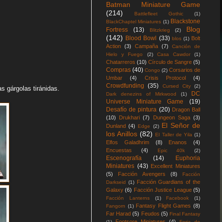
Batman Miniature Game
(214)
Battlefleet Gothic
(1)
Blackstone
BlackChaptel Miniatures
(1)
Blog
Fortress
(13)
Blitzkrieg
(2)
(142)
Blood Bowl
(33)
Bolt
blos
(1)
Action
(3)
Campaña
(7)
Canción de
Hielo y Fuego
(2)
Casa Cawdor
(1)
Chatarreros
(10)
Círculo de Sangre
(5)
Compras
(40)
Corsarios de
Congo
(2)
Umbar
(4)
Crisis Protocol
(4)
Crowdfunding
(35)
Cursed City
(2)
s gárgolas tiránidas.
DC
Dark denezins of Mirkwood
(1)
Universe Miniature Game
(19)
Desafío de pintura
(20)
Dragon Ball
(10)
Drukhari
(7)
Dungeon Saga
(3)
El Señor de
Dunland
(4)
Edge
(2)
los Anillos
(82)
El Taller de Yila
(1)
Elfos Galadhrim
(8)
Enanos
(4)
Encuestas
(4)
Epic 40k
(2)
Escenografía
(14)
Euphoria
Miniatures
(43)
Excellent Miniatures
(5)
Facción Avengers
(8)
Facción
Facción Guardians of the
Darkseid
(1)
Galaxy
(6)
Facción Justice League
(5)
Facción Lanterns
(1)
Facebook
(1)
Fantasy Flight Games
(8)
Fangorn
(1)
Far Harad
(5)
Feudos
(5)
Final Fantasy
Footsore Miniatures
(4)
(1)
Forja de