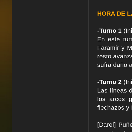
HORA DE L
-
Turno 1
(In
En este tur
Faramir y M
resto avanz
sufra daño 
-
Turno 2
(In
Las líneas 
los arcos 
flechazos y 
[Darel] Puñ