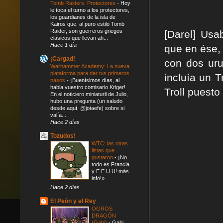
Tomb Raiders: Protectores
-
Hoy
le toca el turno a los protectores,
los guardianes de la isla de
Kairos que, al puro estilo Tomb
Raider, son guerreros griegos
[Darel] Usa
clásicos que llevan ah...
Hace 1 día
que en ése,
¡Cargad!
con dos uru
Warhammer Academy: La nueva
plataforma para dar tus primeros
incluía un T
pasos
-
¡Buenísimos días, al
habla vuestro comisario Kriger!
Troll puesto
En el noticiero miniaturil de Julio,
hubo una pregunta (un saludo
desde aquí, @jotaefe) sobre si
valía...
Hace 2 días
Tozudos!
WTC: las otras
listas que
gustaron
-
¡No
todo es Francia
y E.E.U.U! más
info!»
Hace 2 días
El Peón y el Rey
OGROS
DRAGÓN
(Gabi)
-
Gabi