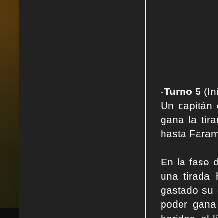
-
Turno 5
(In
Un capitán 
gana la tir
hasta Farami
En la fase 
una tirada 
gastado su 
poder gana