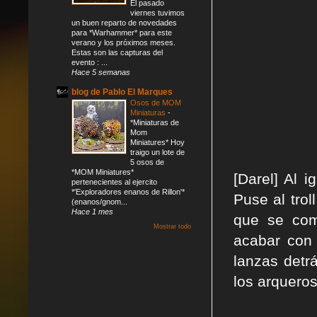
El pasado
viernes tuvimos
un buen reparto de novedades
para *Warhammer* para este
verano y los próximos meses.
Estas son las capturas del
evento : ...
Hace 5 semanas
blog de Pablo El Marques
Osos de MOM
Miniaturas
-
*Miniaturas de
Mom
Miniatures* Hoy
traigo un lote de
5 osos de
*MOM Miniatures*
[Darel] Al 
pertenecientes al ejercito
*'Exploradores enanos de Rillon'*
Puse al trol
(enanos/gnom...
Hace 1 mes
que se com
Mostrar todo
acabar con 
lanzas detr
los arqueros