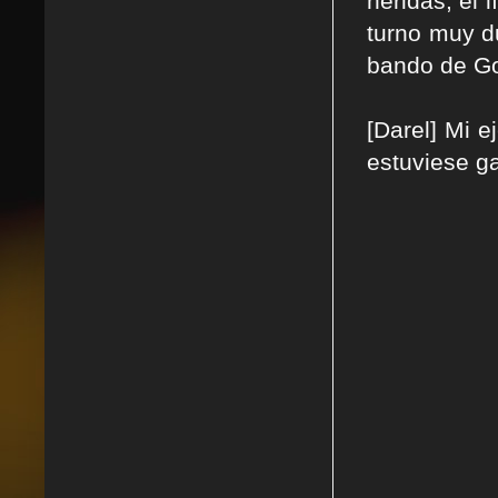
heridas, el 
turno muy du
bando de G
[Darel] Mi 
estuviese ga