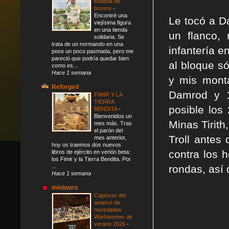
estatua de
bronce
-
Encontré una
Le tocó a Da
viejísima figura
en una tienda
un flanco,
solidaria. Se
trata de un normando en una
infantería e
pose un poco pasmada, pero me
pareció que podría quedar bien
al bloque só
como es...
Hace 1 semana
y mis monta
Reforged
Damrod y 1
FIMIR Y LA
TIERRA
posible los
BENDITA
-
Bienvenidos un
Minas Tirith
mes más. Tras
el parón del
Troll antes
mes anterior,
hoy os traemos dos nuevos
contra los h
libros de ejército en verión beta:
los Fimir y la Tierra Bendita. Por
rondas, así 
...
Hace 1 semana
miniwars
Capturas del
avance de
novedades
Warhammer de
verano 2026
-