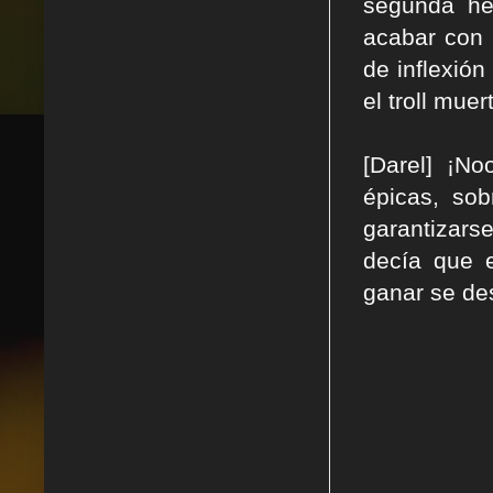
segunda her
acabar con 
de inflexión
el troll mue
[Darel] ¡No
épicas, so
garantizars
decía que e
ganar se des