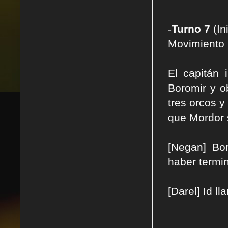
-
Turno 7
(In
Movimiento 
El capitán 
Boromir y o
tres orcos y
que Mordor s
[Negan] Bor
haber termin
[Darel] Id l