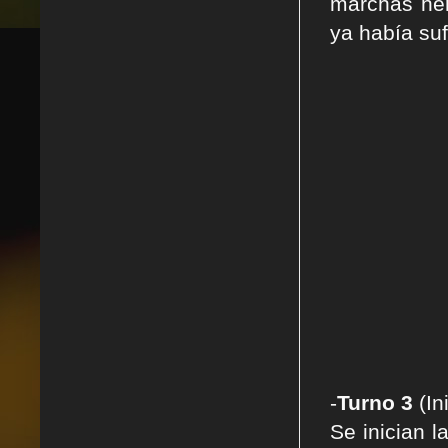
marchas her
ya había suf
-
Turno 3
(In
Se inician 