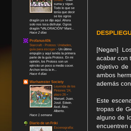
suma y sigue.
Todo lo que se
tenía que decir
se los ogros
dragón ya se dijo aquí. Ahora
solo nos toca disfrutar. Ogros
dragón *VALORACIÓN* Mant...
DESPLIEG
Hace 2 días
Profanus40k
Starcraft - Protoss: Unidades,
[Negan] Los
guía para escoger
-
Un último
empujón y aquí tenéis la primera
acabar con t
parte de la guía Protoss. En mi
opinión, los Protoss son un
objetivo de
ejército un poco a medio cocer.
Archon tenía la in...
ambos herma
Hace 4 días
Warhamster Society
además con 
Leyenda de los
Pintores '24,
plazo 26
-
Manuel. Juan.
Este escena
José. Edwin.
Axel. Álex.
tropas de G
Alberto.
Hace 1 semana
alguno de l
Diario de un Friki
encuentren a
Escenografía: