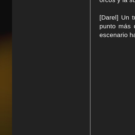
[Darel] Un 
punto más d
escenario h