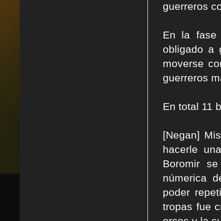
guerreros co
En la fase
obligado a 
moverse con
guerreros ma
En total 11 
[Negan] Mis
hacerle una
Boromir se 
númerica de
poder repe
tropas fue 
orcos y la s