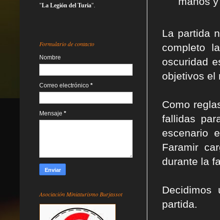
manos y 
"
La Legión del Turia
".
La partida n
Formulario de contacto
completo l
Nombre
oscuridad e
objetivos el
Correo electrónico
*
Como reglas
Mensaje
*
fallidas pa
escenario e
Faramir ca
durante la 
Decidimos 
Asociación Miniaturismo Burjassot
partida.