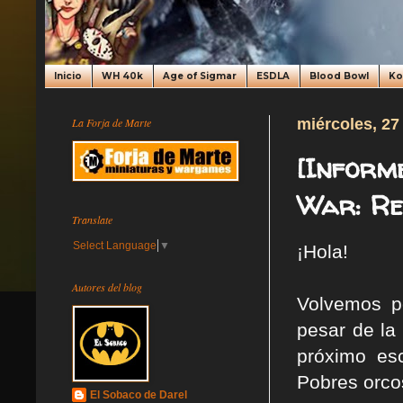
Inicio
WH 40k
Age of Sigmar
ESDLA
Blood Bowl
K
La Forja de Marte
miércoles, 27
[Inform
War: Ret
Translate
Select Language
▼
¡Hola!
Autores del blog
Volvemos p
pesar de la 
próximo esc
Pobres orcos
El Sobaco de Darel