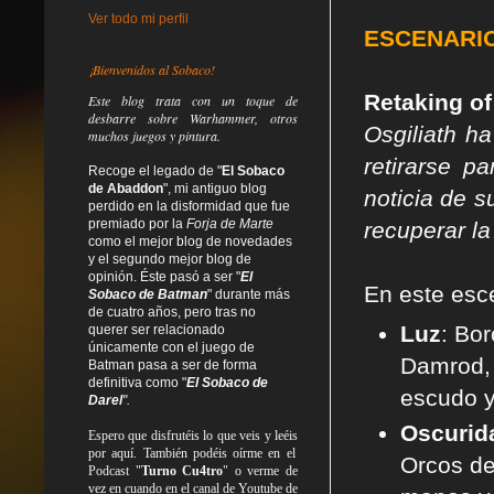
Ver todo mi perfil
ESCENARI
¡Bienvenidos al Sobaco!
Retaking of
Este blog trata
con un toque de
desbarre
sobre Warhammer, otros
Osgiliath h
muchos juegos y pintura.
retirarse p
Recoge el legado de "
El Sobaco
de Abaddon
", mi antiguo blog
noticia de s
perdido en la disformidad
que fue
premiado por la
Forja de Marte
recuperar l
como el mejor blog de novedades
y el segundo mejor blog de
opinión. Éste pasó a ser "
El
En este esce
Sobaco de Batman
" durante más
de cuatro años, pero tras no
Luz
: Bor
querer ser relacionado
únicamente con el juego de
Damrod, 
Batman pasa a ser de forma
definitiva como
"
El Sobaco de
escudo y
Darel
".
Oscurid
Espero que disfrutéis lo que
veis
y
leéis
por aquí. También podéis oírme en el
Orcos de
Podcast "
Turno Cu4tro
" o verme de
vez en cuando en el canal de Youtube de