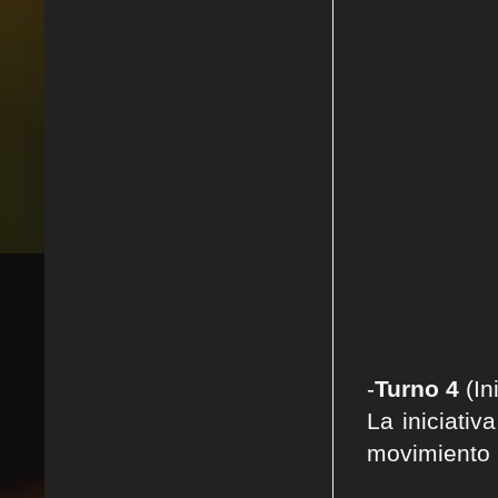
-
Turno 4
(In
La iniciati
movimiento h