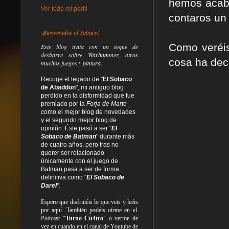
hemos acaba
Ver todo mi perfil
contaros un
¡Bienvenidos al Sobaco!
Como veréis
Este blog trata
con un toque de
desbarre
sobre Warhammer, otros
cosa ha dec
muchos juegos y pintura.
Recoge el legado de "
El Sobaco
de Abaddon
", mi antiguo blog
perdido en la disformidad
que fue
premiado por la
Forja de Marte
como el mejor blog de novedades
y el segundo mejor blog de
opinión. Éste pasó a ser "
El
Sobaco de Batman
" durante más
de cuatro años, pero tras no
querer ser relacionado
únicamente con el juego de
Batman pasa a ser de forma
definitiva como
"
El Sobaco de
Darel
".
Espero que disfrutéis lo que
veis
y
leéis
por aquí. También podéis oírme en el
Podcast "
Turno Cu4tro
" o verme de
vez en cuando en el canal de Youtube de