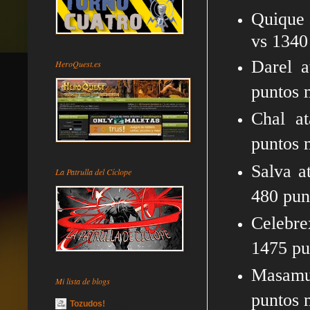
Quique 
vs 1340
Darel a
HeroQuest.es
puntos 
Chal at
puntos 
Salva a
La Patrulla del Cíclope
480 pu
Celebre
1475 pu
Masamun
Mi lista de blogs
puntos 
Tozudos!