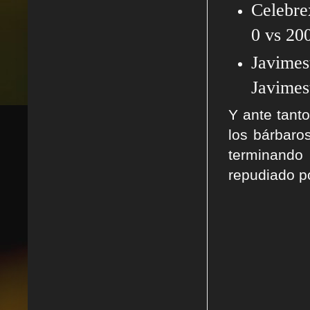
Celebre
0 vs 20
Javime
Javimes
Y ante tant
los bárbaro
terminando
repudiado p