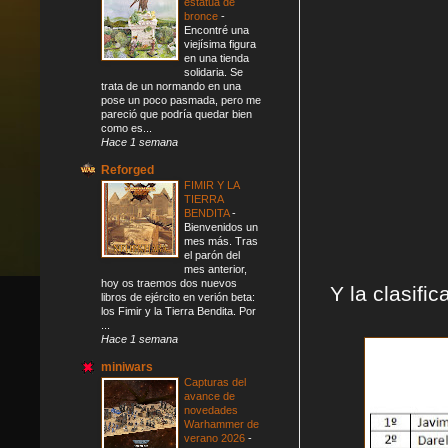
estatua de
bronce
-
Encontré una
viejísima figura
en una tienda
solidaria. Se
trata de un normando en una
pose un poco pasmada, pero me
pareció que podría quedar bien
como es...
Hace 1 semana
Reforged
FIMIR Y LA
TIERRA
BENDITA
-
Bienvenidos un
mes más. Tras
el parón del
mes anterior,
hoy os traemos dos nuevos
Y la clasific
libros de ejército en verión beta:
los Fimir y la Tierra Bendita. Por
...
Hace 1 semana
miniwars
Capturas del
avance de
novedades
Warhammer de
verano 2026
-