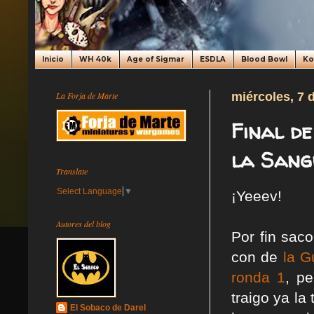
Inicio
WH 40k
Age of Sigmar
ESDLA
Blood Bowl
K
La Forja de Marte
miércoles, 7 
Final d
la Sang
Translate
Select Language
▼
¡Yeeev!
Autores del blog
Por fin sac
con de
la G
ronda 1
, p
traigo ya la
El Sobaco de Darel