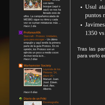
con tanto
Usul at
bosque (aquí o
aquí) se nos ha
llenado esto de
puntos 
elfos. La campaña/escalada de
MESBG sigue su ritmo y cada
Javimes
vez se suman miniaturas más ...
Hace 1 día
1350 v
Profanus40k
Starcraft - Protoss: Unidades,
guía para escoger
-
Un último
empujón y aquí tenéis la primera
parte de la guía Protoss. En mi
Tras las par
opinión, los Protoss son un
ejército un poco a medio cocer.
para verlo e
Archon tenía la in...
Hace 2 días
Warhamster Society
Leyenda de los
Pintores '24,
plazo 26
-
Manuel. Juan.
José. Edwin.
Axel. Álex.
Alberto.
Hace 6 días
Diario de un Friki
Escenografía: