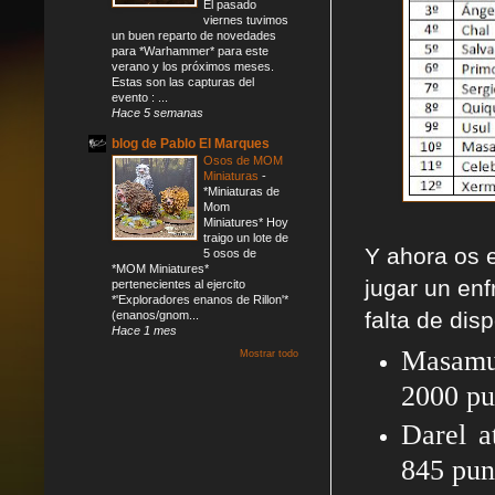
El pasado
viernes tuvimos
un buen reparto de novedades
para *Warhammer* para este
verano y los próximos meses.
Estas son las capturas del
evento : ...
Hace 5 semanas
blog de Pablo El Marques
Osos de MOM
Miniaturas
-
*Miniaturas de
Mom
Miniatures* Hoy
traigo un lote de
Y ahora os 
5 osos de
*MOM Miniatures*
jugar un enf
pertenecientes al ejercito
*'Exploradores enanos de Rillon'*
falta de dis
(enanos/gnom...
Hace 1 mes
Masamun
Mostrar todo
2000 pu
Darel a
845 pu