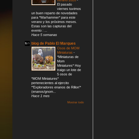
El pasado
viernes tuvimos
un buen reparto de novedades
para *Warhammer* para este
verano y los próximos meses.
Estas son las capturas del
evento : ...
Hace 5 semanas
blog de Pablo El Marques
Osos de MOM
Miniaturas
-
*Miniaturas de
Mom
Miniatures* Hoy
traigo un lote de
5 osos de
*MOM Miniatures*
pertenecientes al ejercito
*'Exploradores enanos de Rillon'*
(enanos/gnom...
Hace 1 mes
Mostrar todo