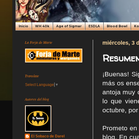
Inicio
WH 40k
Age of Sigmar
ESDLA
Blood Bowl
K
La Forja de Marte
miércoles, 3 d
Resumen
¡Buenas! Si
Translate
más os ense
Select Language
▼
antoja muy 
Autores del blog
lo que vie
octubre, por
Prometo en 
blog. En cu
El Sobaco de Darel