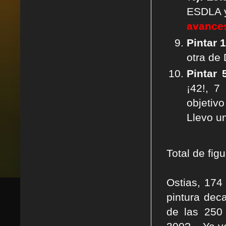
ESDLA y 
avance
Pintar 
otra de
Pintar
¡42!, 7
objetiv
Llevo un
Total de fig
Ostias, 174
pintura dec
de las 250 