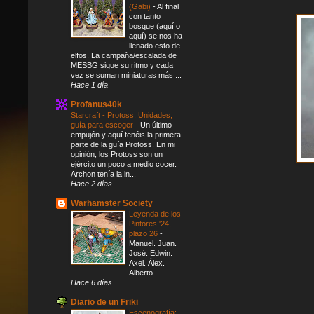
(Gabi)
-
Al final
con tanto
bosque (aquí o
aquí) se nos ha
llenado esto de
elfos. La campaña/escalada de
MESBG sigue su ritmo y cada
vez se suman miniaturas más ...
Hace 1 día
Profanus40k
Starcraft - Protoss: Unidades,
guía para escoger
-
Un último
empujón y aquí tenéis la primera
parte de la guía Protoss. En mi
opinión, los Protoss son un
ejército un poco a medio cocer.
Archon tenía la in...
Hace 2 días
Warhamster Society
Leyenda de los
Pintores '24,
plazo 26
-
Manuel. Juan.
José. Edwin.
Axel. Álex.
Alberto.
Hace 6 días
Diario de un Friki
Escenografía: