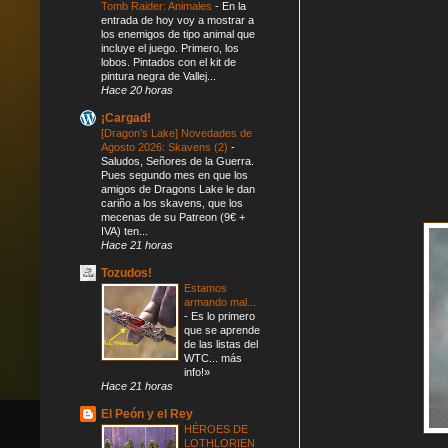
Tomb Raider: Animales
-
En la
entrada de hoy voy a mostrar a
los enemigos de tipo animal que
incluye el juego. Primero, los
lobos. Pintados con el kit de
pintura negra de Vallej...
Hace 20 horas
¡Cargad!
[Dragon’s Lake] Novedades de
Agosto 2026: Skavens (2)
-
Saludos, Señores de la Guerra.
Pues segundo mes en que los
amigos de Dragons Lake le dan
cariño a los skavens, que los
mecenas de su Patreon (9€ +
IVA) ten...
Hace 21 horas
Tozudos!
Estamos
armando mal...
-
Es lo primero
que se aprende
de las listas del
WTC... más
info!»
Hace 21 horas
El Peón y el Rey
HÉROES DE
LOTHLORIEN