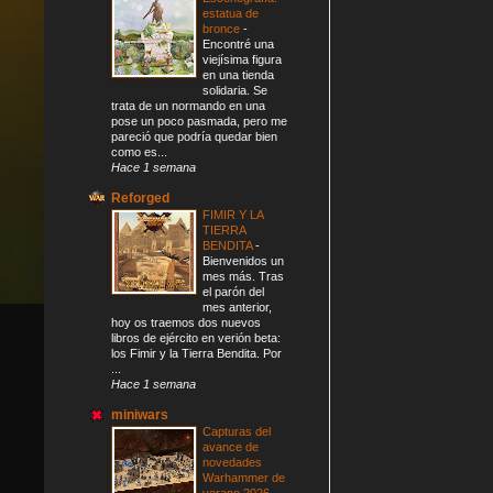
estatua de
bronce
-
Encontré una
viejísima figura
en una tienda
solidaria. Se
trata de un normando en una
pose un poco pasmada, pero me
pareció que podría quedar bien
como es...
Hace 1 semana
Reforged
FIMIR Y LA
TIERRA
BENDITA
-
Bienvenidos un
mes más. Tras
el parón del
mes anterior,
hoy os traemos dos nuevos
libros de ejército en verión beta:
los Fimir y la Tierra Bendita. Por
...
Hace 1 semana
miniwars
Capturas del
avance de
novedades
Warhammer de
verano 2026
-