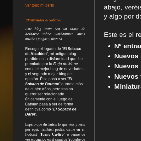
Ver todo mi perfil
abajo, veré
y algo por d
¡Bienvenidos al Sobaco!
Este blog trata
con un toque de
Este es el r
desbarre
sobre Warhammer, otros
muchos juegos y pintura.
Nº entr
Recoge el legado de "
El Sobaco
de Abaddon
", mi antiguo blog
Nuevos 
perdido en la disformidad
que fue
premiado por la
Forja de Marte
Nuevos 
como el mejor blog de novedades
y el segundo mejor blog de
Nuevos f
opinión. Éste pasó a ser "
El
Sobaco de Batman
" durante más
Miniatur
de cuatro años, pero tras no
querer ser relacionado
únicamente con el juego de
Batman pasa a ser de forma
definitiva como
"
El Sobaco de
Darel
".
Espero que disfrutéis lo que
veis
y
leéis
por aquí. También podéis oírme en el
Podcast "
Turno Cu4tro
" o verme de
vez en cuando en el canal de Youtube de