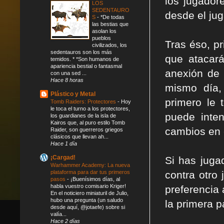
los jugador
LOS
SEDENTAURO
desde el ju
S
-
*De todas
las bestias que
asolan los
pueblos
Tras éso, p
civilizados, los
sedentauros son los más
que atacará
temidos. * *Son humanos de
apariencia bestial o fantasmal
anexión de 
con una sed ...
Hace 8 horas
mismo día,
Plástico y Metal
primero le 
Tomb Raiders: Protectores
-
Hoy
le toca el turno a los protectores,
puede inten
los guardianes de la isla de
Kairos que, al puro estilo Tomb
cambios en 
Raider, son guerreros griegos
clásicos que llevan ah...
Hace 1 día
¡Cargad!
Si has juga
Warhammer Academy: La nueva
plataforma para dar tus primeros
contra otro
pasos
-
¡Buenísimos días, al
habla vuestro comisario Kriger!
preferencia
En el noticiero miniaturil de Julio,
hubo una pregunta (un saludo
la primera p
desde aquí, @jotaefe) sobre si
valía...
Hace 2 días