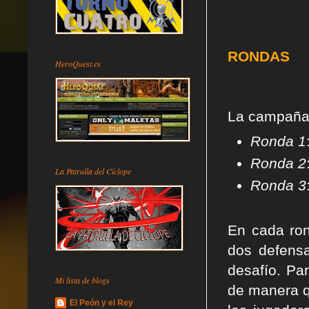
RONDAS
HeroQuest.es
La campaña d
Ronda 1
Ronda 2
La Patrulla del Cíclope
Ronda 3
En cada ron
dos defensa
desafío. Pa
Mi lista de blogs
de manera q
El Peón y el Rey