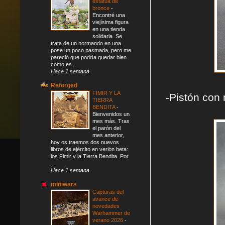
estatua de
bronce
-
Encontré una
viejísima figura
en una tienda
solidaria. Se
trata de un normando en una
pose un poco pasmada, pero me
pareció que podría quedar bien
como es...
Hace 1 semana
Reforged
FIMIR Y LA
-Pistón con
TIERRA
BENDITA
-
Bienvenidos un
mes más. Tras
el parón del
mes anterior,
hoy os traemos dos nuevos
libros de ejército en verión beta:
los Fimir y la Tierra Bendita. Por
...
Hace 1 semana
miniwars
Capturas del
avance de
novedades
Warhammer de
verano 2026
-