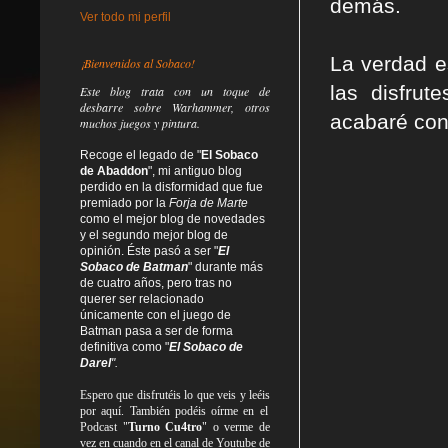
demás.
Ver todo mi perfil
La verdad e
¡Bienvenidos al Sobaco!
las disfru
Este blog trata
con un toque de
desbarre
sobre Warhammer, otros
acabaré con 
muchos juegos y pintura.
Recoge el legado de "
El Sobaco
de Abaddon
", mi antiguo blog
perdido en la disformidad
que fue
premiado por la
Forja de Marte
como el mejor blog de novedades
y el segundo mejor blog de
opinión. Éste pasó a ser "
El
Sobaco de Batman
" durante más
de cuatro años, pero tras no
querer ser relacionado
únicamente con el juego de
Batman pasa a ser de forma
definitiva como
"
El Sobaco de
Darel
".
Espero que disfrutéis lo que
veis
y
leéis
por aquí. También podéis oírme en el
Podcast "
Turno Cu4tro
" o verme de
vez en cuando en el canal de Youtube de