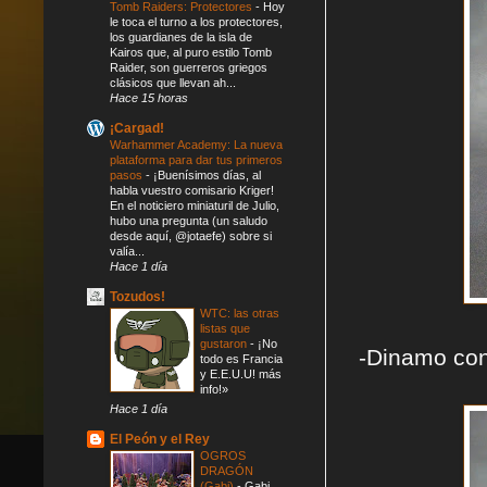
Tomb Raiders: Protectores
-
Hoy
le toca el turno a los protectores,
los guardianes de la isla de
Kairos que, al puro estilo Tomb
Raider, son guerreros griegos
clásicos que llevan ah...
Hace 15 horas
¡Cargad!
Warhammer Academy: La nueva
plataforma para dar tus primeros
pasos
-
¡Buenísimos días, al
habla vuestro comisario Kriger!
En el noticiero miniaturil de Julio,
hubo una pregunta (un saludo
desde aquí, @jotaefe) sobre si
valía...
Hace 1 día
Tozudos!
WTC: las otras
listas que
gustaron
-
¡No
-Dinamo con
todo es Francia
y E.E.U.U! más
info!»
Hace 1 día
El Peón y el Rey
OGROS
DRAGÓN
(Gabi)
-
Gabi