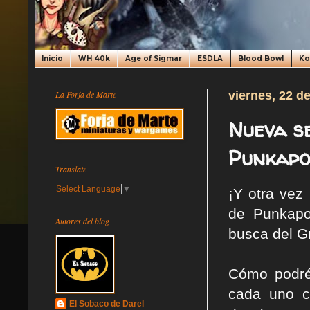
Inicio
WH 40k
Age of Sigmar
ESDLA
Blood Bowl
K
La Forja de Marte
viernes, 22 d
Nueva s
Punkapoc
Translate
Select Language
▼
¡Y otra vez
de Punkapoc
Autores del blog
busca del G
Cómo podré
cada uno c
El Sobaco de Darel