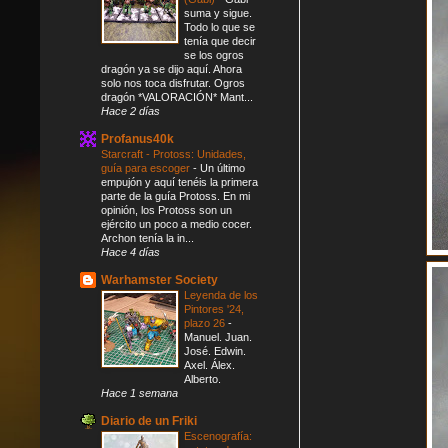
suma y sigue.
Todo lo que se
tenía que decir
se los ogros
dragón ya se dijo aquí. Ahora
solo nos toca disfrutar. Ogros
dragón *VALORACIÓN* Mant...
Hace 2 días
Profanus40k
Starcraft - Protoss: Unidades,
guía para escoger
-
Un último
empujón y aquí tenéis la primera
parte de la guía Protoss. En mi
opinión, los Protoss son un
ejército un poco a medio cocer.
Archon tenía la in...
Hace 4 días
Warhamster Society
Leyenda de los
Pintores '24,
plazo 26
-
Manuel. Juan.
José. Edwin.
Axel. Álex.
Alberto.
Hace 1 semana
Diario de un Friki
Escenografía: