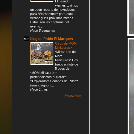
El pasado
viernes tuvimos
un buen reparto de novedades
para *Warhammer* para este
verano y los próximos meses.
Estas son las capturas del
evento : ...
Hace 5 semanas
blog de Pablo El Marques
Osos de MOM
Miniaturas
-
*Miniaturas de
Mom
Miniatures* Hoy
traigo un lote de
5 osos de
*MOM Miniatures*
pertenecientes al ejercito
*'Exploradores enanos de Rillon'*
(enanos/gnom...
Hace 1 mes
Mostrar todo