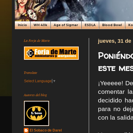
Inicio
WH 40k
Age of Sigmar
ESDLA
Blood Bowl
K
La Forja de Marte
jueves, 31 de
Poniénd
este mes
Translate
Select Language
▼
¡Yeeeee! De
comentar l
Autores del blog
decidido ha
para no dej
con la salid
El Sobaco de Darel