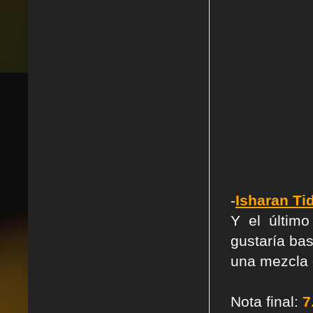
-
Isharan Ti
Y el últim
gustaría ba
una mezcla 
Nota final:
7