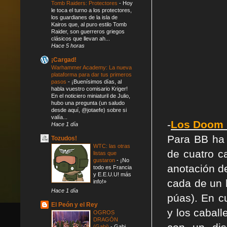
Tomb Raiders: Protectores
-
Hoy
le toca el turno a los protectores,
los guardianes de la isla de
Kairos que, al puro estilo Tomb
Raider, son guerreros griegos
clásicos que llevan ah...
Hace 5 horas
¡Cargad!
Warhammer Academy: La nueva
plataforma para dar tus primeros
pasos
-
¡Buenísimos días, al
habla vuestro comisario Kriger!
En el noticiero miniaturil de Julio,
hubo una pregunta (un saludo
desde aquí, @jotaefe) sobre si
valía...
-
Los Doom 
Hace 1 día
Para BB ha 
Tozudos!
WTC: las otras
de cuatro c
listas que
gustaron
-
¡No
anotación d
todo es Francia
y E.E.U.U! más
cada de un 
info!»
Hace 1 día
púas). En c
El Peón y el Rey
y los cabal
OGROS
DRAGÓN
(Gabi)
-
Gabi