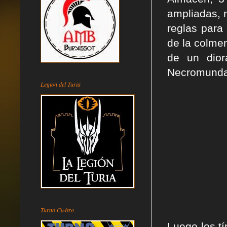
ampliadas, r
reglas para
de la colme
de un dio
Necromunda
Legion del Turia
Turno Cu4tro
Luego los t