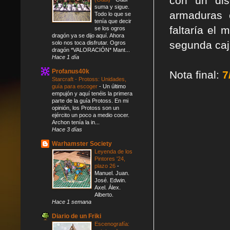
con un di
suma y sigue.
armaduras 
Todo lo que se
tenía que decir
faltaría el 
se los ogros
dragón ya se dijo aquí. Ahora
segunda caj
solo nos toca disfrutar. Ogros
dragón *VALORACIÓN* Mant...
Hace 1 día
Profanus40k
Nota final:
7
Starcraft - Protoss: Unidades,
guía para escoger
-
Un último
empujón y aquí tenéis la primera
parte de la guía Protoss. En mi
opinión, los Protoss son un
ejército un poco a medio cocer.
Archon tenía la in...
Hace 3 días
Warhamster Society
Leyenda de los
Pintores '24,
plazo 26
-
Manuel. Juan.
José. Edwin.
Axel. Álex.
Alberto.
Hace 1 semana
Diario de un Friki
Escenografía: