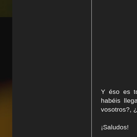
Y éso es t
habéis lle
vosotros?, ¿
¡Saludos!