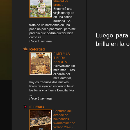
estatua de
bronce
-
Encontré una
viejísima figura
en una tienda
solidaria. Se
trata de un normando en una
pose un poco pasmada, pero me
pareció que podría quedar bien
Luego para 
como es...
Hace 1 semana
brilla en la
Reforged
FIMIR Y LA
TIERRA
BENDITA
-
Bienvenidos un
mes más. Tras
el parón del
mes anterior,
hoy os traemos dos nuevos
libros de ejército en verión beta:
los Fimir y la Tierra Bendita. Por
...
Hace 1 semana
miniwars
Capturas del
avance de
novedades
Warhammer de
verano 2026
-