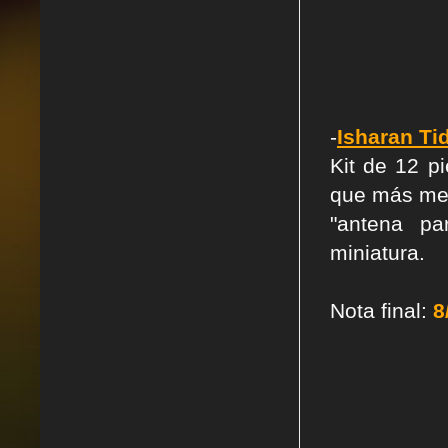
-
Isharan Ti
Kit de 12 p
que más me 
"antena pa
miniatura.
Nota final:
8