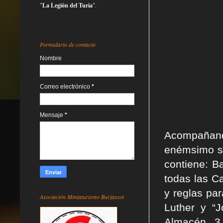
"
La Legión del Turia
".
Formulario de contacto
Nombre
Correo electrónico
*
Mensaje
*
Acompañando 
enémsimo s
contiene: B
todas las Ca
y reglas pa
Asociación Miniaturismo Burjassot
Luther y “J
Almacén, 3