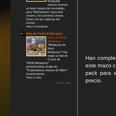
El pasado
viernes tuvimos
un buen reparto de novedades
para *Warhammer* para este
verano y los próximos meses.
Estas son las capturas del
evento : ...
Hace 5 semanas
blog de Pablo El Marques
Osos de MOM
Miniaturas
-
*Miniaturas de
Mom
Miniatures* Hoy
traigo un lote de
Han complet
5 osos de
*MOM Miniatures*
este mazo c
pertenecientes al ejercito
*'Exploradores enanos de Rillon'*
pack para 
(enanos/gnom...
Hace 1 mes
precio.
Mostrar todo