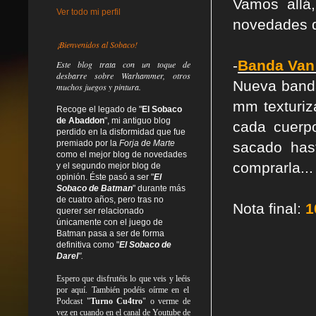
Vamos allá
Ver todo mi perfil
novedades d
¡Bienvenidos al Sobaco!
-
Banda Van
Este blog trata
con un toque de
desbarre
sobre Warhammer, otros
Nueva band
muchos juegos y pintura.
mm texturi
Recoge el legado de "
El Sobaco
de Abaddon
", mi antiguo blog
cada cuerp
perdido en la disformidad
que fue
premiado por la
Forja de Marte
sacado has
como el mejor blog de novedades
comprarla...
y el segundo mejor blog de
opinión. Éste pasó a ser "
El
Sobaco de Batman
" durante más
de cuatro años, pero tras no
Nota final:
1
querer ser relacionado
únicamente con el juego de
Batman pasa a ser de forma
definitiva como
"
El Sobaco de
Darel
".
Espero que disfrutéis lo que
veis
y
leéis
por aquí. También podéis oírme en el
Podcast "
Turno Cu4tro
" o verme de
vez en cuando en el canal de Youtube de