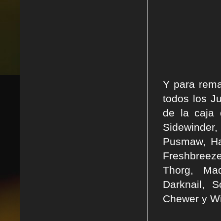
Y para rema
todos los J
de la caja 
Sidewinder
Pusmaw, Hak
Freshbreez
Thorg, Ma
Darknail, 
Chewer y Wi