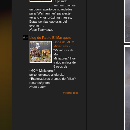
El pasado
viernes tuvimos
un buen reparto de novedades
para *Warhammer* para este
verano y los próximos meses.
Estas son las capturas del
evento : ...
Hace 5 semanas
blog de Pablo El Marques
Osos de MOM
Miniaturas
-
*Miniaturas de
Mom
Miniatures* Hoy
traigo un lote de
5 osos de
*MOM Miniatures*
pertenecientes al ejercito
*'Exploradores enanos de Rillon'*
(enanos/gnom...
Hace 1 mes
Mostrar todo