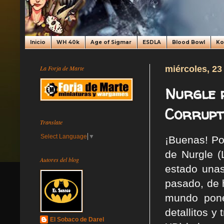
Inicio
WH 40k
Age of Sigmar
ESDLA
Blood Bowl
K
La Forja de Marte
miércoles, 23
Nurgle p
Corrupti
Translate
Select Language
▼
¡Buenas! Por 
de Nurgle (
Autores del blog
estado unas
pasado, de 
mundo pone
detallitos y 
El Sobaco de Darel