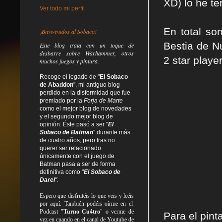
XD) lo he t
Ver todo mi perfil
En total so
¡Bienvenidos al Sobaco!
Bestia de N
Este blog trata
con un toque de
desbarre
sobre Warhammer, otros
2 star player
muchos juegos y pintura.
Recoge el legado de "
El Sobaco
de Abaddon
", mi antiguo blog
perdido en la disformidad
que fue
premiado por la
Forja de Marte
como el mejor blog de novedades
y el segundo mejor blog de
opinión. Éste pasó a ser "
El
Sobaco de Batman
" durante más
de cuatro años, pero tras no
querer ser relacionado
únicamente con el juego de
Batman pasa a ser de forma
definitiva como
"
El Sobaco de
Darel
".
Espero que disfrutéis lo que
veis
y
leéis
por aquí. También podéis oírme en el
Podcast "
Turno Cu4tro
" o verme de
Para el pint
vez en cuando en el canal de Youtube de