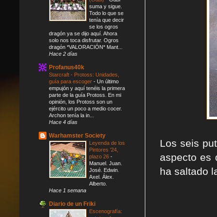
suma y sigue.
Todo lo que se
tenía que decir
se los ogros
dragón ya se dijo aquí. Ahora
solo nos toca disfrutar. Ogros
dragón *VALORACIÓN* Mant...
Hace 2 días
Profanus40k
Starcraft - Protoss: Unidades,
guía para escoger
-
Un último
empujón y aquí tenéis la primera
parte de la guía Protoss. En mi
opinión, los Protoss son un
ejército un poco a medio cocer.
Archon tenía la in...
Hace 4 días
Warhamster Society
Los seis pu
Leyenda de los
Pintores '24,
aspecto es 
plazo 26
-
Manuel. Juan.
ha saltado l
José. Edwin.
Axel. Álex.
Alberto.
Hace 1 semana
Diario de un Friki
Escenografía: