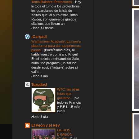
Tomb Raiders: Protectores
-
Hoy
le toca el turno a los protectores,
los guardianes de la isla de
Kairos que, al puro estilo Tomb
Raider, son guerreros griegos
clásicos que llevan ah...
Hace 13 horas
¡Cargad!
Warhammer Academy: La nueva
plataforma para dar tus primeros
pasos
-
¡Buenísimos días, al
habla vuestro comisario Kriger!
En el noticiero miniaturil de Julio,
hubo una pregunta (un saludo
desde aquí, @jotaefe) sobre si
valía...
Hace 1 día
Tozudos!
WTC: las otras
listas que
gustaron
-
¡No
todo es Francia
y E.E.U.U! más
info!»
Hace 1 día
El Peón y el Rey
OGROS
DRAGÓN
(Gabi)
-
Gabi