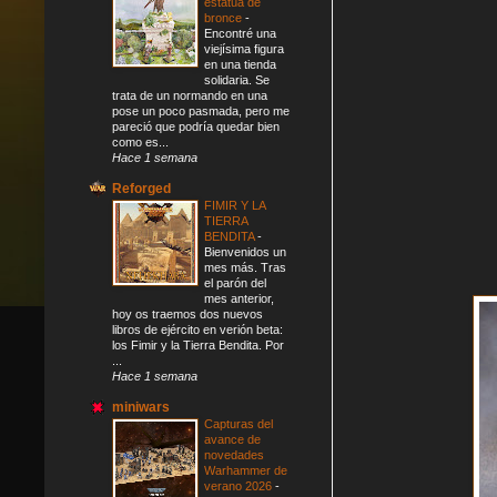
estatua de
bronce
-
Encontré una
viejísima figura
en una tienda
solidaria. Se
trata de un normando en una
pose un poco pasmada, pero me
pareció que podría quedar bien
como es...
Hace 1 semana
Reforged
FIMIR Y LA
TIERRA
BENDITA
-
Bienvenidos un
mes más. Tras
el parón del
mes anterior,
hoy os traemos dos nuevos
libros de ejército en verión beta:
los Fimir y la Tierra Bendita. Por
...
Hace 1 semana
miniwars
Capturas del
avance de
novedades
Warhammer de
verano 2026
-