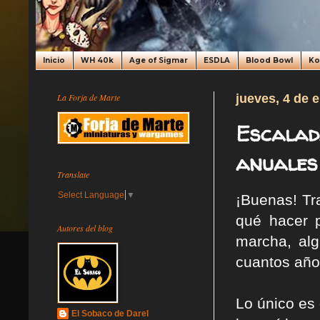
Inicio
WH 40k
Age of Sigmar
ESDLA
Blood Bowl
K
La Forja de Marte
jueves, 4 de 
Escalada
anuales 
Translate
Select Language
▼
¡Buenas! Tra
qué hacer 
Autores del blog
marcha, alg
cuantos año
Lo único es 
El Sobaco de Darel