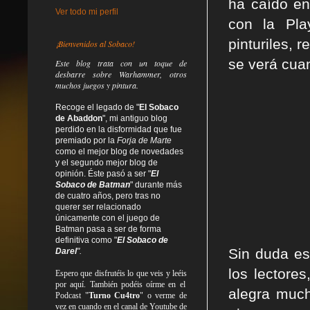
ha caído en
Ver todo mi perfil
con la Play
pinturiles, 
¡Bienvenidos al Sobaco!
se verá cua
Este blog trata
con un toque de
desbarre
sobre Warhammer, otros
muchos juegos y pintura.
Recoge el legado de "
El Sobaco
de Abaddon
", mi antiguo blog
perdido en la disformidad
que fue
premiado por la
Forja de Marte
como el mejor blog de novedades
y el segundo mejor blog de
opinión. Éste pasó a ser "
El
Sobaco de Batman
" durante más
de cuatro años, pero tras no
querer ser relacionado
únicamente con el juego de
Batman pasa a ser de forma
definitiva como
"
El Sobaco de
Sin duda es
Darel
".
los lector
Espero que disfrutéis lo que
veis
y
leéis
por aquí. También podéis oírme en el
alegra much
Podcast "
Turno Cu4tro
" o verme de
vez en cuando en el canal de Youtube de