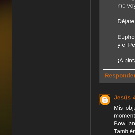
me voy
Déjate
Euphor
y el P
¡A pint
Responde
Jesús
Mis obj
momento
Bowl an
Tambié