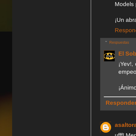
Models 
¡Un abra
Respon
Respuestas
El So
¡Yev!,
empeor
¡Ánimo
Responde
asaltor
ufff! Me