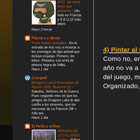
WTC: las otras
listas que
gustaron
-
¡No
todo es Francia
y E.E.U.U! más
info!»
Hace 2 horas
Plástico y Metal
Tomb Raider: Animales
-
En la
entrada de hoy voy a mostrar a
4) Pintar a
los enemigos de tipo animal que
incluye el juego. Primero, los
Como no, en
lobos. Pintados con el kit de
pintura negra de Vallej...
año no va a 
Hace 1 día
del juego, 
¡Cargad!
[Dragon’s Lake] Novedades de
Organizado, 
Agosto 2026: Skavens (2)
-
Saludos, Señores de la Guerra.
Pues segundo mes en que los
amigos de Dragons Lake le dan
cariño a los skavens, que los
mecenas de su Patreon (9€ +
IVA) ten...
Hace 1 día
El Peón y el Rey
HÉROES DE
LOTHLORIEN
(Gabi)
-
Al final