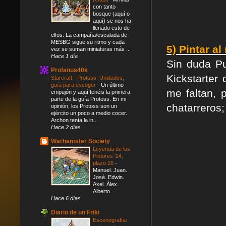
con tanto
bosque (aquí o
aquí) se nos ha
llenado esto de
elfos. La campaña/escalada de
MESBG sigue su ritmo y cada
5) Pintar a
vez se suman miniaturas más ...
Hace 1 día
Sin duda Pu
Profanus40k
Kickstarter
Starcraft - Protoss: Unidades,
guía para escoger
-
Un último
me faltan, 
empujón y aquí tenéis la primera
parte de la guía Protoss. En mi
chatarreros
opinión, los Protoss son un
ejército un poco a medio cocer.
Archon tenía la in...
Hace 2 días
Warhamster Society
Leyenda de los
Pintores '24,
plazo 26
-
Manuel. Juan.
José. Edwin.
Axel. Álex.
Alberto.
Hace 6 días
Diario de un Friki
Escenografía: