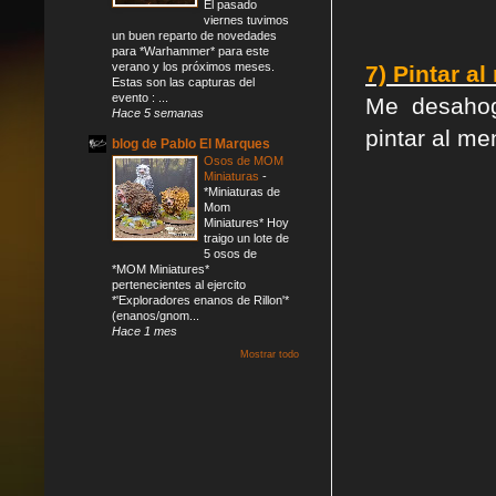
El pasado
viernes tuvimos
un buen reparto de novedades
para *Warhammer* para este
verano y los próximos meses.
7) Pintar a
Estas son las capturas del
evento : ...
Me desahog
Hace 5 semanas
pintar al me
blog de Pablo El Marques
Osos de MOM
Miniaturas
-
*Miniaturas de
Mom
Miniatures* Hoy
traigo un lote de
5 osos de
*MOM Miniatures*
pertenecientes al ejercito
*'Exploradores enanos de Rillon'*
(enanos/gnom...
Hace 1 mes
Mostrar todo