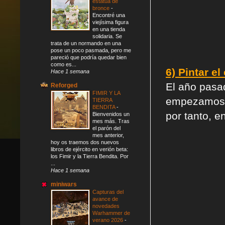
estatua de
bronce
-
Encontré una
viejísima figura
en una tienda
solidaria. Se
trata de un normando en una
pose un poco pasmada, pero me
pareció que podría quedar bien
como es...
6) Pintar e
Hace 1 semana
El año pasa
Reforged
FIMIR Y LA
empezamos l
TIERRA
BENDITA
-
por tanto, e
Bienvenidos un
mes más. Tras
el parón del
mes anterior,
hoy os traemos dos nuevos
libros de ejército en verión beta:
los Fimir y la Tierra Bendita. Por
...
Hace 1 semana
miniwars
Capturas del
avance de
novedades
Warhammer de
verano 2026
-