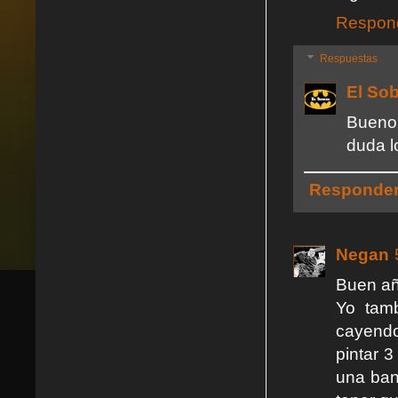
Respon
Respuestas
El So
Bueno,
duda l
Responde
Negan
Buen añ
Yo tam
cayendo
pintar 
una ban