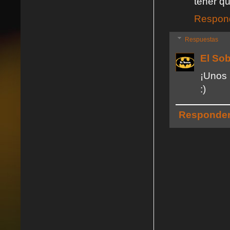
tener qu
Respon
Respuestas
El So
¡Unos 
:)
Responde