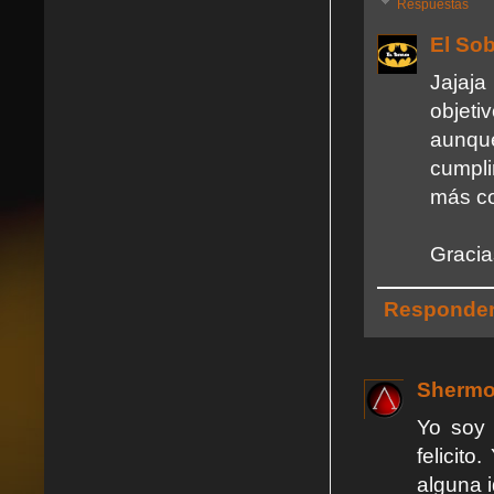
Respuestas
El So
Jajaj
objeti
aunque
cumpli
más co
Gracia
Responde
Shermo
Yo soy 
felicit
alguna 