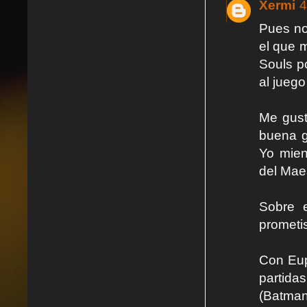
Xermi
4
Pues no
el que 
Souls p
al jueg
Me gust
buena g
Yo mien
del Mae
Sobre 
prometis
Con Eup
partida
(Batman