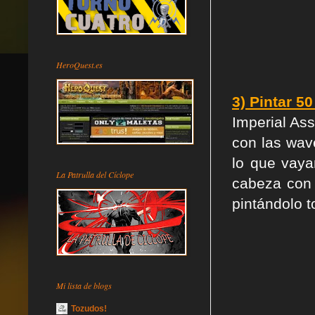
HeroQuest.es
3) Pintar 5
Imperial Ass
con las wav
lo que vay
La Patrulla del Cíclope
cabeza con e
pintándolo 
Mi lista de blogs
Tozudos!