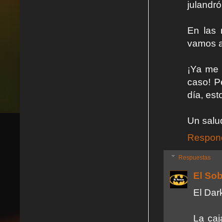
julandró
En las 
vamos a
¡Ya me 
caso! P
día, es
Un salu
Respon
Respuestas
El So
El Dar
La caj