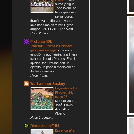
suma y sigue.
Todo lo que se
tenía que decir
se los ogros
dragón ya se dijo aquí. Ahora
solo nos toca disfrutar. Ogros
dragón *VALORACIÓN* Mant...
Hace 2 días
Profanus40k
Starcraft - Protoss: Unidades,
guía para escoger
-
Un último
empujón y aquí tenéis la primera
parte de la guía Protoss. En mi
opinión, los Protoss son un
ejército un poco a medio cocer.
Archon tenía la in...
Hace 4 días
Warhamster Society
Leyenda de los
Pintores '24,
plazo 26
-
Manuel. Juan.
José. Edwin.
Axel. Álex.
Alberto.
Hace 1 semana
Diario de un Friki
Escenografía: