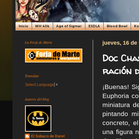
Inicio
WH 40k
Age of Sigmar
ESDLA
Blood Bowl
K
La Forja de Marte
jueves, 16 de
Doc Cha
ración 
Translate
Select Language
▼
¡Buenas! Si
Euphoria c
Autores del blog
miniatura d
pintando mi
concreto, 
una figura n
El Sobaco de Darel