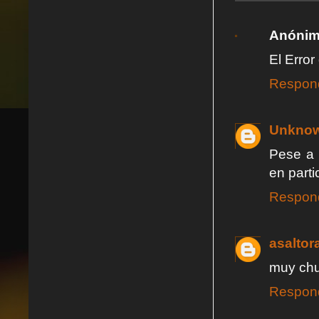
Anóni
El Error
Respon
Unkno
Pese a 
en parti
Respon
asaltor
muy chu
Respon