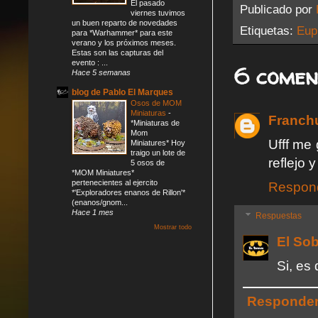
El pasado
Publicado por
viernes tuvimos
un buen reparto de novedades
Etiquetas:
Eup
para *Warhammer* para este
verano y los próximos meses.
Estas son las capturas del
evento : ...
6 comen
Hace 5 semanas
blog de Pablo El Marques
Osos de MOM
Miniaturas
-
Franch
*Miniaturas de
Mom
Ufff me
Miniatures* Hoy
traigo un lote de
reflejo 
5 osos de
*MOM Miniatures*
pertenecientes al ejercito
Respon
*'Exploradores enanos de Rillon'*
(enanos/gnom...
Hace 1 mes
Respuestas
Mostrar todo
El So
Si, es
Responde