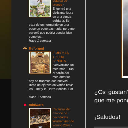
estatua de
bronce
-
Encontré una
viejísima figura
en una tienda
solidaria. Se
trata de un normando en una
pose un poco pasmada, pero me
pareció que podría quedar bien
como es...
Hace 1 semana
Reforged
FIMIR Y LA
TIERRA
BENDITA
-
Bienvenidos un
mes más. Tras
el parón del
mes anterior,
hoy os traemos dos nuevos
libros de ejército en verión beta:
los Fimir y la Tierra Bendita. Por
¿Os gustan
...
Hace 1 semana
que me pong
miniwars
Capturas del
avance de
¡Saludos!
novedades
Warhammer de
verano 2026
-