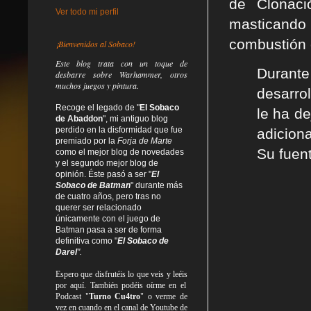
de Clonaci
Ver todo mi perfil
masticando 
combustión 
¡Bienvenidos al Sobaco!
Este blog trata
con un toque de
Durante
desbarre
sobre Warhammer, otros
muchos juegos y pintura.
desarrol
Recoge el legado de "
El Sobaco
le ha de
de Abaddon
", mi antiguo blog
perdido en la disformidad
que fue
adicion
premiado por la
Forja de Marte
Su fuen
como el mejor blog de novedades
y el segundo mejor blog de
opinión. Éste pasó a ser "
El
Sobaco de Batman
" durante más
de cuatro años, pero tras no
querer ser relacionado
únicamente con el juego de
Batman pasa a ser de forma
definitiva como
"
El Sobaco de
Darel
".
Espero que disfrutéis lo que
veis
y
leéis
por aquí. También podéis oírme en el
Podcast "
Turno Cu4tro
" o verme de
vez en cuando en el canal de Youtube de