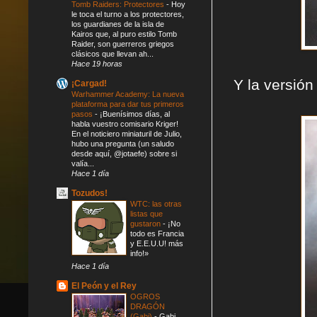
Tomb Raiders: Protectores
-
Hoy
le toca el turno a los protectores,
los guardianes de la isla de
Kairos que, al puro estilo Tomb
Raider, son guerreros griegos
clásicos que llevan ah...
Hace 19 horas
Y la versión
¡Cargad!
Warhammer Academy: La nueva
plataforma para dar tus primeros
pasos
-
¡Buenísimos días, al
habla vuestro comisario Kriger!
En el noticiero miniaturil de Julio,
hubo una pregunta (un saludo
desde aquí, @jotaefe) sobre si
valía...
Hace 1 día
Tozudos!
WTC: las otras
listas que
gustaron
-
¡No
todo es Francia
y E.E.U.U! más
info!»
Hace 1 día
El Peón y el Rey
OGROS
DRAGÓN
(Gabi)
-
Gabi