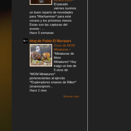
El pasado
viernes tuvimos
un buen reparto de novedades
para *Warhammer* para este
verano y los próximos meses.
Estas son las capturas del
evento : ...
Hace 5 semanas
blog de Pablo El Marques
Osos de MOM
Miniaturas
-
*Miniaturas de
Mom
Miniatures* Hoy
traigo un lote de
5 osos de
*MOM Miniatures*
pertenecientes al ejercito
*'Exploradores enanos de Rillon'*
(enanos/gnom...
Hace 1 mes
Mostrar todo