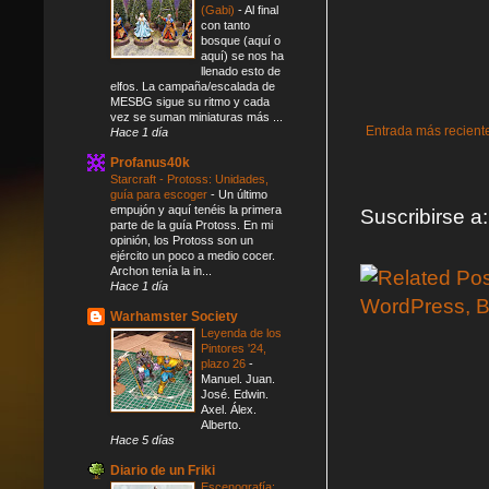
(Gabi)
-
Al final
con tanto
bosque (aquí o
aquí) se nos ha
llenado esto de
elfos. La campaña/escalada de
MESBG sigue su ritmo y cada
vez se suman miniaturas más ...
Entrada más recient
Hace 1 día
Profanus40k
Starcraft - Protoss: Unidades,
guía para escoger
-
Un último
empujón y aquí tenéis la primera
Suscribirse a
parte de la guía Protoss. En mi
opinión, los Protoss son un
ejército un poco a medio cocer.
Archon tenía la in...
Hace 1 día
Warhamster Society
Leyenda de los
Pintores '24,
plazo 26
-
Manuel. Juan.
José. Edwin.
Axel. Álex.
Alberto.
Hace 5 días
Diario de un Friki
Escenografía: