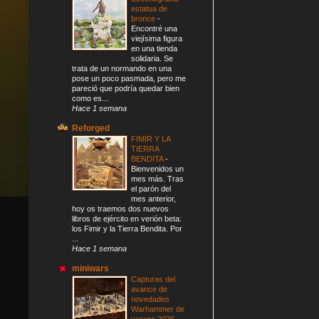
estatua de
bronce
-
Encontré una
viejísima figura
en una tienda
solidaria. Se
trata de un normando en una
pose un poco pasmada, pero me
pareció que podría quedar bien
como es...
Hace 1 semana
Reforged
FIMIR Y LA
TIERRA
BENDITA
-
Bienvenidos un
mes más. Tras
el parón del
mes anterior,
hoy os traemos dos nuevos
libros de ejército en verión beta:
los Fimir y la Tierra Bendita. Por
...
Hace 1 semana
miniwars
Capturas del
avance de
novedades
Warhammer de
verano 2026
-