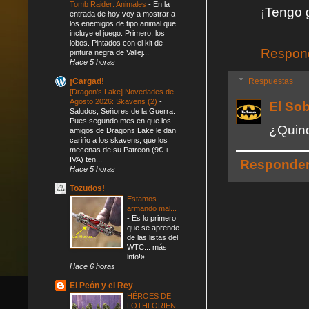
Tomb Raider: Animales
-
En la
¡Tengo 
entrada de hoy voy a mostrar a
los enemigos de tipo animal que
incluye el juego. Primero, los
lobos. Pintados con el kit de
Respon
pintura negra de Vallej...
Hace 5 horas
Respuestas
¡Cargad!
[Dragon’s Lake] Novedades de
Agosto 2026: Skavens (2)
-
El So
Saludos, Señores de la Guerra.
Pues segundo mes en que los
¿Quin
amigos de Dragons Lake le dan
cariño a los skavens, que los
mecenas de su Patreon (9€ +
IVA) ten...
Responde
Hace 5 horas
Tozudos!
Estamos
armando mal...
-
Es lo primero
que se aprende
de las listas del
WTC... más
info!»
Hace 6 horas
El Peón y el Rey
HÉROES DE
LOTHLORIEN