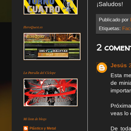
¡Saludos!
Publicado por
HeroQuest.es
Etiquetas:
Fac
2 comen
Jesús
La Patrulla del Cíclope
Esta me
de minia
importan
Próxima
veas lo 
Mi lista de blogs
De toda
Plástico y Metal