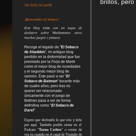
brillos, pero
Ver todo mi perfil
¡Bienvenidos al Sobaco!
Este blog trata
con un toque de
desbarre
sobre Warhammer, otros
muchos juegos y pintura.
Recoge el legado de "
El Sobaco
de Abaddon
", mi antiguo blog
perdido en la disformidad
que fue
premiado por la
Forja de Marte
como el mejor blog de novedades
y el segundo mejor blog de
opinión. Éste pasó a ser "
El
Sobaco de Batman
" durante más
de cuatro años, pero tras no
querer ser relacionado
únicamente con el juego de
Batman pasa a ser de forma
definitiva como
"
El Sobaco de
Darel
".
Espero que disfrutéis lo que
veis
y
leéis
por aquí. También podéis oírme en el
Podcast "
Turno Cu4tro
" o verme de
vez en cuando en el canal de Youtube de