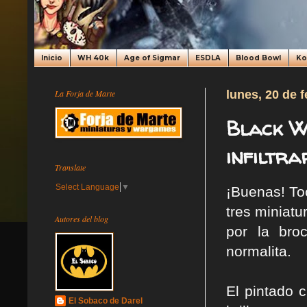
Inicio
WH 40k
Age of Sigmar
ESDLA
Blood Bowl
K
La Forja de Marte
lunes, 20 de 
Black W
infiltra
Translate
Select Language
▼
¡Buenas! To
tres miniat
Autores del blog
por la bro
normalita.
El pintado 
El Sobaco de Darel