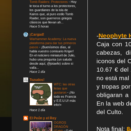
Tomb Raiders: Protectores
-
Hoy
le toca el turno a los protectores,
los guardianes de la isla de
Kairos que, al puro estilo Tomb
Raider, son guerreros griegos
clásicos que llevan ah...
Hace 5 horas
-
Neophyte 
¡Cargad!
Warhammer Academy: La nueva
Caja con 1
plataforma para dar tus primeros
pasos
-
¡Buenísimos días, al
cabezas, d
habla vuestro comisario Kriger!
En el noticiero miniaturil de Julio,
hubo una pregunta (un saludo
iconos del 
desde aquí, @jotaefe) sobre si
valía...
10.67 € del
Hace 1 día
no está mal 
Tozudos!
WTC: las otras
y tropas po
listas que
gustaron
-
¡No
obligaran a
todo es Francia
y E.E.U.U! más
En la web 
info!»
Hace 1 día
del Culto.
El Peón y el Rey
OGROS
DRAGÓN
Nota final:
8
(Gabi)
-
Gabi