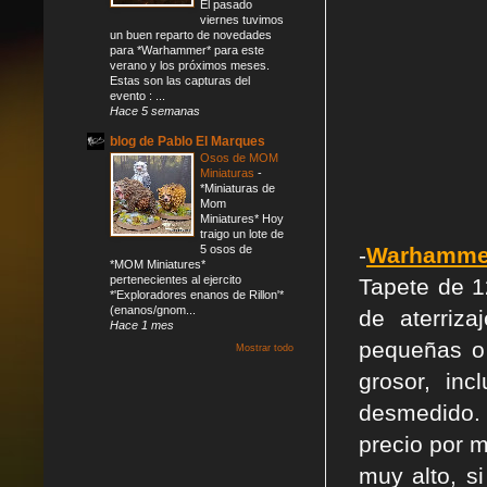
El pasado
viernes tuvimos
un buen reparto de novedades
para *Warhammer* para este
verano y los próximos meses.
Estas son las capturas del
evento : ...
Hace 5 semanas
blog de Pablo El Marques
Osos de MOM
Miniaturas
-
*Miniaturas de
Mom
Miniatures* Hoy
traigo un lote de
5 osos de
-
Warhammer 
*MOM Miniatures*
pertenecientes al ejercito
Tapete de 1
*'Exploradores enanos de Rillon'*
(enanos/gnom...
de aterriz
Hace 1 mes
pequeñas o 
Mostrar todo
grosor, in
desmedido.
precio por 
muy alto, s