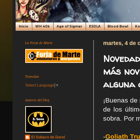
Inicio
WH 40k
Age of Sigmar
ESDLA
Blood Bowl
K
La Forja de Marte
martes, 4 de 
Novedad
más nov
Translate
alguna 
Select Language
▼
¡Buenas de n
Autores del blog
de los últi
sobra. Por m
-
Goliath
Tr
El Sobaco de Darel