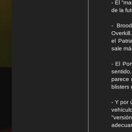
- El "ma
de la f
- Brood
Overkil
el Patr
sale más
- El Po
sentido
parece 
blister
- Y por 
vehícul
"versió
adecuar