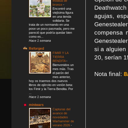
estatua de
bronce
-
Deathwatch
Encontré una
viejísima figura
agujas, esp
en una tienda
solidaria. Se
Genesteale
trata de un normando en una
pose un poco pasmada, pero me
compensa m
pareció que podría quedar bien
como es...
Genestealer
Hace 1 semana
si a alguien
Reforged
FIMIR Y LA
20, serían 1
TIERRA
BENDITA
-
Bienvenidos un
mes más. Tras
Nota final:
8
el parón del
mes anterior,
hoy os traemos dos nuevos
libros de ejército en verión beta:
los Fimir y la Tierra Bendita. Por
...
Hace 1 semana
miniwars
Capturas del
avance de
novedades
Warhammer de
verano 2026
-