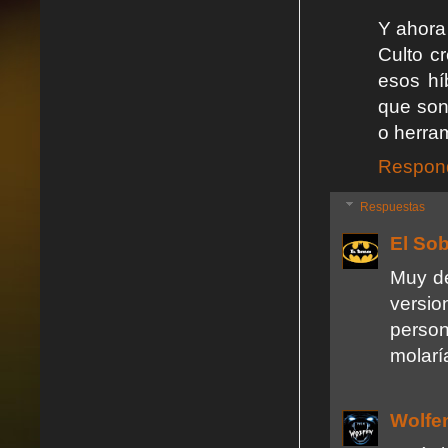
Y ahora
Culto c
esos híb
que son
o herram
Respon
Respuestas
El So
Muy de
versio
perso
molarí
Wolfe