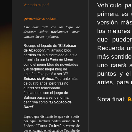
Vehículo pa
Ver todo mi perfil
primera es 
¡Bienvenidos al Sobaco!
versión má
Este blog trata
con un toque de
los mejores
desbarre
sobre Warhammer, otros
muchos juegos y pintura.
que pueden
Recoge el legado de "
El Sobaco
Recuerda un
de Abaddon
", mi antiguo blog
perdido en la disformidad
que fue
más sentido.
premiado por la
Forja de Marte
uno caerá s
como el mejor blog de novedades
y el segundo mejor blog de
puntos y e
opinión. Éste pasó a ser "
El
Sobaco de Batman
" durante más
antes, para
de cuatro años, pero tras no
querer ser relacionado
únicamente con el juego de
Batman pasa a ser de forma
Nota final:
9
definitiva como
"
El Sobaco de
Darel
".
Espero que disfrutéis lo que
veis
y
leéis
por aquí. También podéis oírme en el
Podcast "
Turno Cu4tro
" o verme de
vez en cuando en el canal de Youtube de