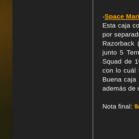
-
Space Mari
Esta caja c
por separado
Razorback (
junto 5 Ter
Squad de 10
con lo cuál
Buena caja 
además de q
Nota final:
9