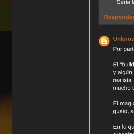
Sería 
Responde
Unkno
Por part
El "bul
y algún 
realist
mucho t
El magu
gusto, s
En lo q