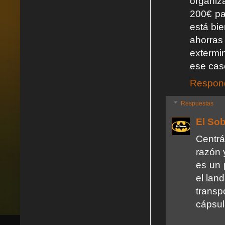
organiz
200€ par
está bie
ahorras
extermi
ese caso
Respon
Respuestas
El So
Centrá
razón 
es un 
el lan
trans
cápsul