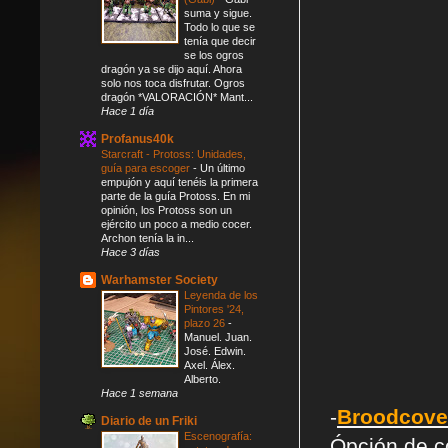
suma y sigue.
Todo lo que se
tenía que decir
se los ogros
dragón ya se dijo aquí. Ahora
solo nos toca disfrutar. Ogros
dragón *VALORACIÓN* Mant...
Hace 1 día
Profanus40k
Starcraft - Protoss: Unidades,
guía para escoger
-
Un último
empujón y aquí tenéis la primera
parte de la guía Protoss. En mi
opinión, los Protoss son un
ejército un poco a medio cocer.
Archon tenía la in...
Hace 3 días
Warhamster Society
Leyenda de los
Pintores '24,
plazo 26
-
Manuel. Juan.
José. Edwin.
Axel. Álex.
Alberto.
Hace 1 semana
-
Broodcov
Diario de un Friki
Escenografía:
Ópción de c