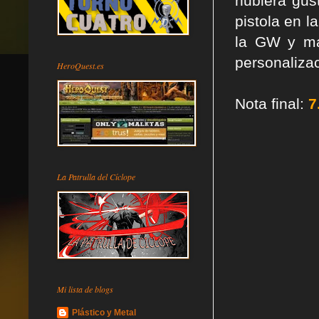
hubiera gus
pistola en l
la GW y má
personaliza
HeroQuest.es
Nota final:
7
La Patrulla del Cíclope
Mi lista de blogs
Plástico y Metal