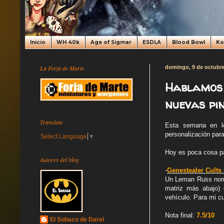
Inicio
WH 40k
Age of Sigmar
ESDLA
Blood Bowl
K
La Forja de Marte
domingo, 9 de octubr
Hablamos 
nuevas pi
Translate
Esta semana en l
personalización para
Select Language
▼
Hoy es poca cosa pa
Autores del blog
-
Genestealer Cult
Un Leman Russ norma
matriz más abajo) 
vehículo. Para mi cu
Nota final:
7.5/10
El Sobaco de Darel