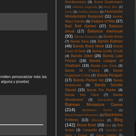
Distribuciones
(4)
Arena Deathmatch
(10)
Arkham Legends
(1)
Army Box
(1)
Asociación
Arnor
(2)
Arrakis Games
(2)
Miniaturismo Burjassot
(11)
Atomic
Avatars of War
(37)
Mass Games
(6)
Bad Roll Games
(37)
Balance
Balance mensual
anual
(17)
(93)
Banda Arrow
Banda Amazons
(1)
Banda Batman
(7)
Banda Bane
(10)
(48)
Banda Black Mask
(12)
Banda
Court of Owls
(3)
Banda Gorilla Grodd
Banda Joker
(26)
Banda Law
(4)
Forces
(18)
Banda League of
Shadows
(18)
Banda Lex Corp
(6)
Banda Mr. Freeze
(8)
Banda
Banda Penguin
Organized Crime
(7)
rmiten personalizar más las
(17)
Banda Poison Ivy
(19)
Banda
a alguna y pruebe)
Banda Suicide
Scarecrow
(9)
Squad
(15)
Banda The Riddler
(8)
Banda Two Face
(7)
Banda
Wonderland
(3)
Bat-builder
(1)
Batman Miniature Game
(214)
Battlefleet Gothic
(1)
Blackstone
BlackChaptel Miniatures
(1)
Blog
Fortress
(13)
Blitzkrieg
(2)
(142)
Blood Bowl
(33)
Bolt
blos
(1)
Action
(3)
Campaña
(7)
Canción de
Hielo y Fuego
(2)
Casa Cawdor
(1)