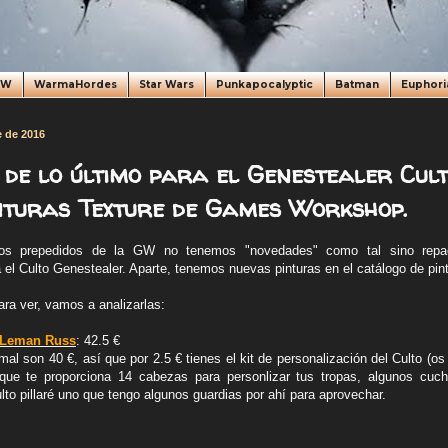
oW
WarmaHordes
Star Wars
Punkapocalyptic
Batman
Euphori
e de 2016
de lo último para el Genestealer Cult
nturas Texture de Games Workshop.
os prepedidos de la GW no tenemos "novedades" como tal sino repa
 el Culto Genestealer. Aparte, tenemos nuevas pinturas en el catálogo de pint
ra ver, vamos a analizarlas:
s Leman Russ
: 42.5 €
l son 40 €, así que por 2.5 € tienes el kit de personalización del Culto (os
que te proporciona 14 cabezas para personlizar tus tropas, algunos cuchi
lto pillaré uno que tengo algunos guardias por ahí para aprovechar.