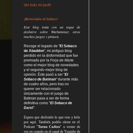
Ver todo mi perfil
¡Bienvenidos al Sobaco!
Este blog trata
con un toque de
desbarre
sobre Warhammer, otros
muchos juegos y pintura.
Recoge el legado de "
El Sobaco
de Abaddon
", mi antiguo blog
perdido en la disformidad
que fue
premiado por la
Forja de Marte
como el mejor blog de novedades
y el segundo mejor blog de
opinión. Éste pasó a ser "
El
Sobaco de Batman
" durante más
de cuatro años, pero tras no
querer ser relacionado
únicamente con el juego de
Batman pasa a ser de forma
definitiva como
"
El Sobaco de
Darel
".
Espero que disfrutéis lo que
veis
y
leéis
por aquí. También podéis oírme en el
Podcast "
Turno Cu4tro
" o verme de
vez en cuando en el canal de Youtube de