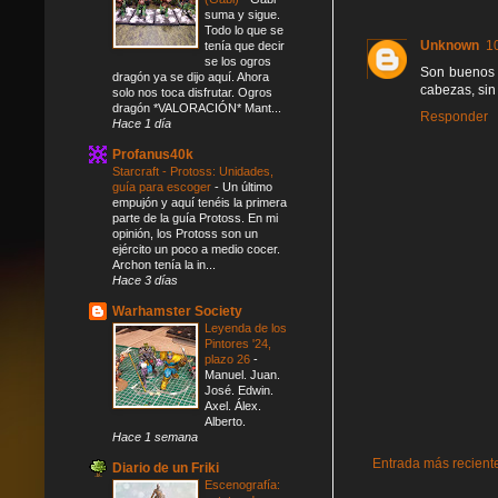
suma y sigue.
Todo lo que se
Unknown
1
tenía que decir
se los ogros
Son buenos 
dragón ya se dijo aquí. Ahora
cabezas, sin
solo nos toca disfrutar. Ogros
dragón *VALORACIÓN* Mant...
Responder
Hace 1 día
Profanus40k
Starcraft - Protoss: Unidades,
guía para escoger
-
Un último
empujón y aquí tenéis la primera
parte de la guía Protoss. En mi
opinión, los Protoss son un
ejército un poco a medio cocer.
Archon tenía la in...
Hace 3 días
Warhamster Society
Leyenda de los
Pintores '24,
plazo 26
-
Manuel. Juan.
José. Edwin.
Axel. Álex.
Alberto.
Hace 1 semana
Entrada más recient
Diario de un Friki
Escenografía: