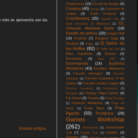
Chatarreros
(10)
Círculo de Sangre
(5)
Compras
(40)
Corsarios de
Congo
(2)
Umbar
(4)
Crisis Protocol
(4)
Crowdfunding
(35)
Cursed City
(2)
ue más se aprovecha son las
DC
Dark denezins of Mirkwood
(1)
Universe Miniature Game
(19)
Desafío de pintura
(20)
Dragon Ball
(10)
Drukhari
(7)
Dungeon Saga
(3)
El Señor de
Dunland
(4)
Edge
(2)
los Anillos
(82)
El Taller de Yila
(1)
Elfos Galadhrim
(8)
Enanos
(4)
Encuestas
(4)
Epic 40k
(2)
Escenografía
(14)
Euphoria
Miniatures
(43)
Excellent Miniatures
(5)
Facción Avengers
(8)
Facción
Facción Guardians of the
Darkseid
(1)
Galaxy
(6)
Facción Justice League
(5)
Facción Lanterns
(1)
Facebook
(1)
Fantasy Flight Games
(8)
Fangorn
(1)
Far Harad
(5)
Feudos
(5)
Final Fantasy
Footsore Miniatures
(4)
(1)
Forja de
Free
Freak Wars
(3)
Marte
(1)
Agents
(50)
Frostgrave
(29)
Games Workshop
(262)
Genestealer
Gamezone
(1)
Entrada antigua
Cult
(7)
Goblins
(4)
Goblin Cult
(1)
Gondor
(20)
Gondor en Guerra
(2)