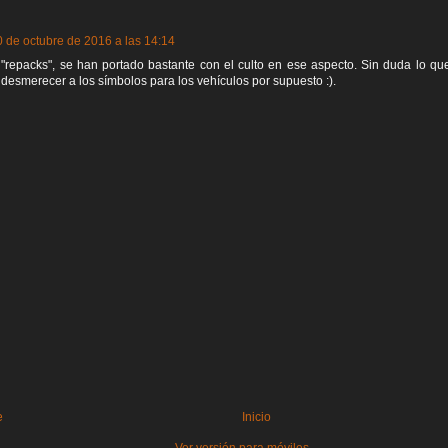
0 de octubre de 2016 a las 14:14
"repacks", se han portado bastante con el culto en ese aspecto. Sin duda lo q
 desmerecer a los símbolos para los vehículos por supuesto :).
e
Inicio
Ver versión para móviles