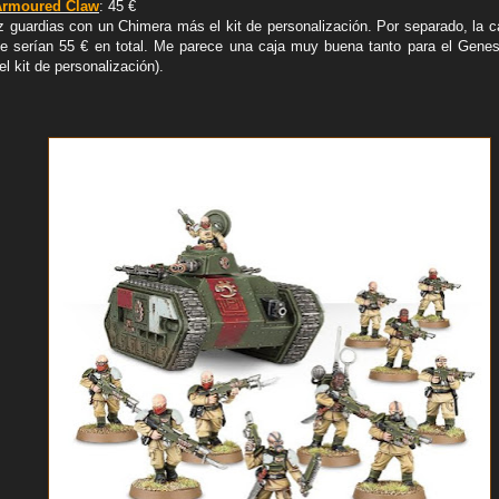
Armoured Claw
: 45 €
 guardias con un Chimera más el kit de personalización. Por separado, la c
e serían 55 € en total. Me parece una caja muy buena tanto para el Genest
el kit de personalización).