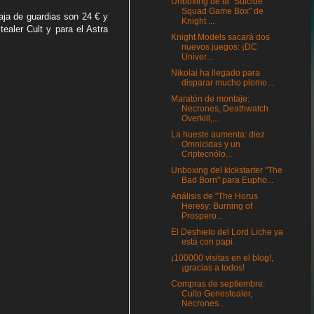
Unboxing de la "Suicide
Squad Game Box" de
aja de guardias son 24 € y
Knight ...
ealer Cult y para el Astra
Knight Models sacará dos
nuevos juegos: ¡DC
Univer...
Nikolai ha llegado para
disparar mucho plomo...
Maratón de montaje:
Necrones, Deathwatch
Overkill,...
La hueste aumenta: diez
Omnicidas y un
Criptecnólo...
Unboxing del kickstarter "The
Bad Born" para Eupho...
Análisis de "The Horus
Heresy: Burning of
Prospero...
El Deshielo del Lord Liche ya
está con papi.
¡100000 visitas en el blog!,
¡gracias a todos!
Compras de septiembre:
Culto Genestealer,
Necrones...