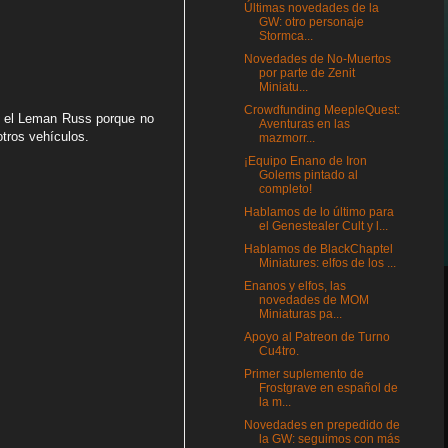
Últimas novedades de la
GW: otro personaje
Stormca...
Novedades de No-Muertos
por parte de Zenit
Miniatu...
Crowdfunding MeepleQuest:
te el Leman Russ porque no
Aventuras en las
tros vehículos.
mazmorr...
¡Equipo Enano de Iron
Golems pintado al
completo!
Hablamos de lo último para
el Genestealer Cult y l...
Hablamos de BlackChaptel
Miniatures: elfos de los ...
Enanos y elfos, las
novedades de MOM
Miniaturas pa...
Apoyo al Patreon de Turno
Cu4tro.
Primer suplemento de
Frostgrave en español de
la m...
Novedades en prepedido de
la GW: seguimos con más