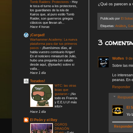
Tomb Raiders: Protectores
-
Hoy
¿Qué os parecen a v
le toca el turno a los protectores,
los guardianes de la isla de
Kairos que, al puro estilo Tomb
Raider, son guerreros griegos
Publicado por
El Soba
clásicos que llevan ah...
Etiquetas:
Análisis
,
Ga
Hace 4 horas
¡Cargad!
3 comenta
Warhammer Academy: La nueva
plataforma para dar tus primeros
pasos
-
¡Buenísimos días, al
habla vuestro comisario Kriger!
En el noticiero miniaturil de Julio,
Wolfen
9 de
hubo una pregunta (un saludo
desde aquí, @jotaefe) sobre si
Sobre las mi
valía...
Hace 1 día
Lo interesan
peanas. En e
Tozudos!
WTC: las otras
Responder
listas que
gustaron
-
¡No
Respues
todo es Francia
y E.E.U.U! más
info!»
El 
Hace 1 día
Yo 
El Peón y el Rey
OGROS
Responder
DRAGÓN
(Gabi)
-
Gabi