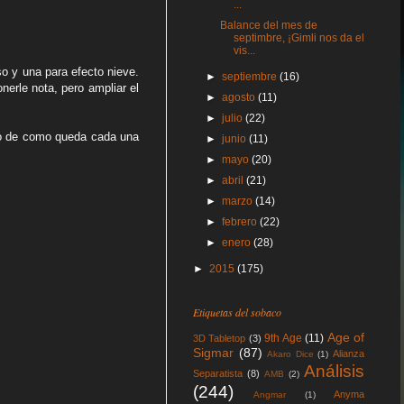
...
Balance del mes de
septimbre, ¡Gimli nos da el
vis...
so y una para efecto nieve.
►
septiembre
(16)
erle nota, pero ampliar el
►
agosto
(11)
►
julio
(22)
plo de como queda cada una
►
junio
(11)
►
mayo
(20)
►
abril
(21)
►
marzo
(14)
►
febrero
(22)
►
enero
(28)
►
2015
(175)
Etiquetas del sobaco
Age of
9th Age
(11)
3D Tabletop
(3)
Sigmar
(87)
Alianza
Akaro Dice
(1)
Análisis
Separatista
(8)
AMB
(2)
(244)
Anyma
Angmar
(1)