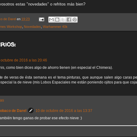
osotros estas "novedades" o refritos más bien?
co de Darel
en
19:23
mes Workshop
,
Novedades
,
Warhammer 40k
rios:
 octubre de 2016 a las 20:46
nis, como bien dices algo de ahorro tienen (en especial el Chimera).
te de veras de ésta semana es el tema pinturas, que aunque salen algo caras pe
special la de nieve (mis Lobos Espaciales me están poniendo ojitos para que coj
tas
Sobaco de Darel
10 de octubre de 2016 a las 13:37
también tengo ganas de probar ese efecto nieve :)