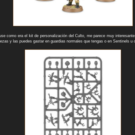
use como era el kit de personalización del Culto, me parece muy interesan
bezas y las puedes gastar en guardias normales que tengas o en Sentinels u o