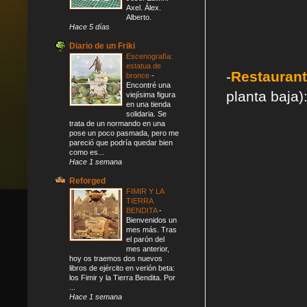
Axel. Álex.
Alberto.
Hace 5 días
Diario de un Friki
Escenografía:
estatua de
-
Restauran
bronce
-
Encontré una
planta baja)
viejísima figura
en una tienda
solidaria. Se
trata de un normando en una
pose un poco pasmada, pero me
pareció que podría quedar bien
como es...
Hace 1 semana
Reforged
FIMIR Y LA
TIERRA
BENDITA
-
Bienvenidos un
mes más. Tras
el parón del
mes anterior,
hoy os traemos dos nuevos
libros de ejército en verión beta:
los Fimir y la Tierra Bendita. Por
...
Hace 1 semana