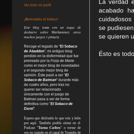
La verdad e
Ver todo mi perfil
acabado ha
cuidadosos 
¡Bienvenidos al Sobaco!
se pudiesen 
Este blog trata
con un toque de
desbarre
sobre Warhammer, otros
se quieren u
muchos juegos y pintura.
Recoge el legado de "
El Sobaco
de Abaddon
", mi antiguo blog
Ésto es todo
perdido en la disformidad
que fue
premiado por la
Forja de Marte
como el mejor blog de novedades
y el segundo mejor blog de
opinión. Éste pasó a ser "
El
Sobaco de Batman
" durante más
de cuatro años, pero tras no
querer ser relacionado
únicamente con el juego de
Batman pasa a ser de forma
definitiva como
"
El Sobaco de
Darel
".
Espero que disfrutéis lo que
veis
y
leéis
por aquí. También podéis oírme en el
Podcast "
Turno Cu4tro
" o verme de
vez en cuando en el canal de Youtube de