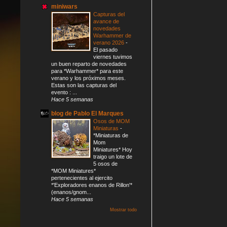
miniwars
Capturas del
avance de
novedades
Warhammer de
verano 2026
-
El pasado
viernes tuvimos
un buen reparto de novedades
para *Warhammer* para este
verano y los próximos meses.
Estas son las capturas del
evento : ...
Hace 5 semanas
blog de Pablo El Marques
Osos de MOM
Miniaturas
-
*Miniaturas de
Mom
Miniatures* Hoy
traigo un lote de
5 osos de
*MOM Miniatures*
pertenecientes al ejercito
*'Exploradores enanos de Rillon'*
(enanos/gnom...
Hace 5 semanas
Mostrar todo