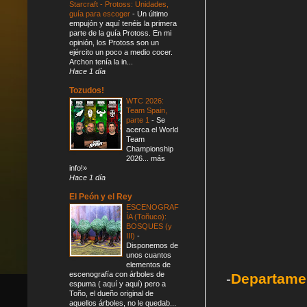
Starcraft - Protoss: Unidades,
guía para escoger
-
Un último
empujón y aquí tenéis la primera
parte de la guía Protoss. En mi
opinión, los Protoss son un
ejército un poco a medio cocer.
Archon tenía la in...
Hace 1 día
Tozudos!
WTC 2026:
Team Spain,
parte 1
-
Se
acerca el World
Team
Championship
2026... más
info!»
Hace 1 día
El Peón y el Rey
ESCENOGRAF
ÍA (Toñuco):
BOSQUES (y
III)
-
Disponemos de
unos cuantos
elementos de
escenografía con árboles de
-
Departamen
espuma ( aquí y aquí) pero a
Toño, el dueño original de
aquellos árboles, no le quedab...