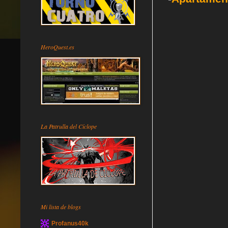
HeroQuest.es
La Patrulla del Cíclope
Mi lista de blogs
Profanus40k