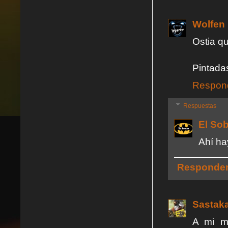
Wolfen
Ostia q
Pintada
Respon
Respuestas
El So
Ahí ha
Responde
Sastaka
A mi m