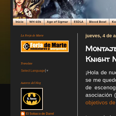
Inicio
WH 40k
Age of Sigmar
ESDLA
Blood Bowl
K
La Forja de Marte
jueves, 4 de 
Montaje
Knight 
Translate
Select Language
▼
¡Hola de nu
se me quedó
Autores del blog
de escenog
asociación 
objetivos de 
El Sobaco de Darel