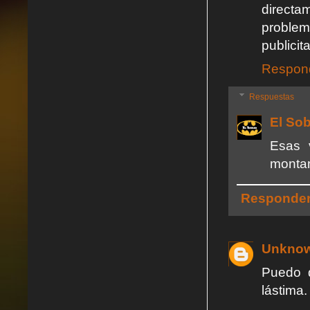
directa
problem
publicit
Respon
Respuestas
El So
Esas 
montam
Responde
Unkno
Puedo d
lástima.