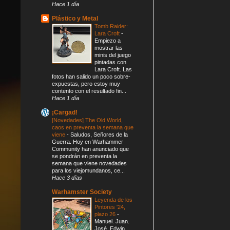
Hace 1 día
Plástico y Metal
Tomb Raider:
Lara Croft
-
Empiezo a
mostrar las
minis del juego
pintadas con
Lara Croft. Las
fotos han salido un poco sobre-
expuestas, pero estoy muy
contento con el resultado fin...
Hace 1 día
¡Cargad!
[Novedades] The Old World,
caos en preventa la semana que
viene
-
Saludos, Señores de la
Guerra. Hoy en Warhammer
Community han anunciado que
se pondrán en preventa la
semana que viene novedades
para los viejomundanos, ce...
Hace 3 días
Warhamster Society
Leyenda de los
Pintores '24,
plazo 26
-
Manuel. Juan.
José. Edwin.