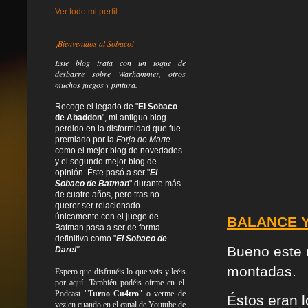
Ver todo mi perfil
¡Bienvenidos al Sobaco!
Este blog trata
con un toque de
desbarre
sobre Warhammer, otros
muchos juegos y pintura.
Recoge el legado de "
El Sobaco
de Abaddon
", mi antiguo blog
perdido en la disformidad
que fue
premiado por la
Forja de Marte
como el mejor blog de novedades
y el segundo mejor blog de
opinión. Éste pasó a ser "
El
Sobaco de Batman
" durante más
de cuatro años, pero tras no
querer ser relacionado
únicamente con el juego de
BALANCE Y
Batman pasa a ser de forma
definitiva como
"
El Sobaco de
Bueno este 
Darel
".
montadas.
Espero que disfrutéis lo que
veis
y
leéis
por aquí. También podéis oírme en el
Podcast "
Turno Cu4tro
" o verme de
Éstos eran 
vez en cuando en el canal de Youtube de