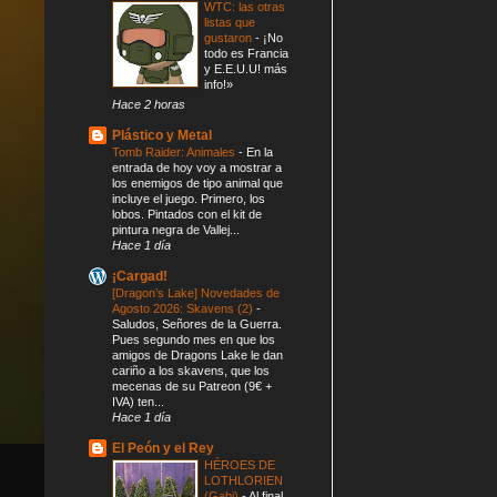
WTC: las otras
listas que
gustaron
-
¡No
todo es Francia
y E.E.U.U! más
info!»
Hace 2 horas
Plástico y Metal
Tomb Raider: Animales
-
En la
entrada de hoy voy a mostrar a
los enemigos de tipo animal que
incluye el juego. Primero, los
lobos. Pintados con el kit de
pintura negra de Vallej...
Hace 1 día
¡Cargad!
[Dragon’s Lake] Novedades de
Agosto 2026: Skavens (2)
-
Saludos, Señores de la Guerra.
Pues segundo mes en que los
amigos de Dragons Lake le dan
cariño a los skavens, que los
mecenas de su Patreon (9€ +
IVA) ten...
Hace 1 día
El Peón y el Rey
HÉROES DE
LOTHLORIEN
(Gabi)
-
Al final