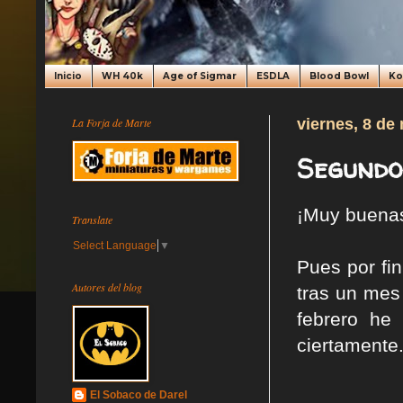
Inicio
WH 40k
Age of Sigmar
ESDLA
Blood Bowl
K
La Forja de Marte
viernes, 8 de
Segundo
¡Muy buena
Translate
Select Language
▼
Pues por fi
Autores del blog
tras un mes
febrero he
ciertamente
El Sobaco de Darel