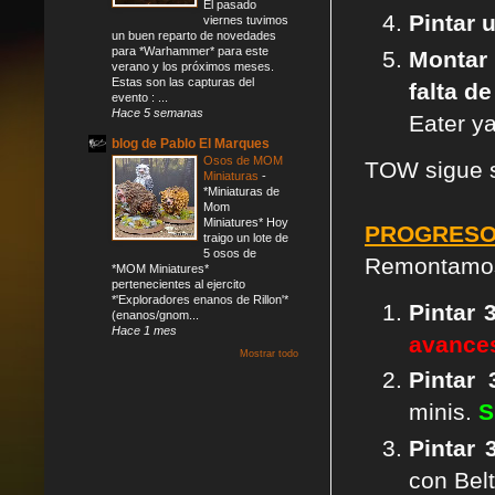
El pasado
Pintar 
viernes tuvimos
un buen reparto de novedades
para *Warhammer* para este
Montar 
verano y los próximos meses.
Estas son las capturas del
falta d
evento : ...
Hace 5 semanas
Eater y
blog de Pablo El Marques
Osos de MOM
TOW sigue si
Miniaturas
-
*Miniaturas de
Mom
Miniatures* Hoy
PROGRESO
traigo un lote de
5 osos de
Remontamos
*MOM Miniatures*
pertenecientes al ejercito
*'Exploradores enanos de Rillon'*
Pintar 
(enanos/gnom...
Hace 1 mes
avance
Mostrar todo
P
intar
minis.
S
Pintar
con Bel