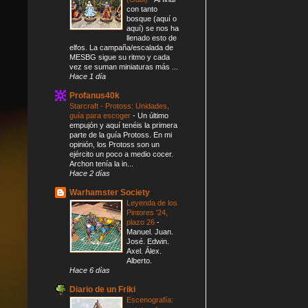
con tanto
bosque (aquí o
aquí) se nos ha
llenado esto de
elfos. La campaña/escalada de
MESBG sigue su ritmo y cada
vez se suman miniaturas más ...
Hace 1 día
Profanus40k
Starcraft - Protoss: Unidades,
guía para escoger
-
Un último
empujón y aquí tenéis la primera
parte de la guía Protoss. En mi
opinión, los Protoss son un
ejército un poco a medio cocer.
Archon tenía la in...
Hace 2 días
Warhamster Society
Leyenda de los
Pintores '24,
plazo 26
-
Manuel. Juan.
José. Edwin.
Axel. Álex.
Alberto.
Hace 6 días
Diario de un Friki
Escenografía: