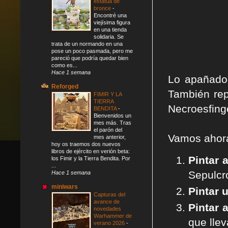
estatua de
bronce
-
Encontré una
viejísima figura
en una tienda
solidaria. Se
trata de un normando en una
pose un poco pasmada, pero me
pareció que podría quedar bien
como es...
Hace 1 semana
Lo apañado
Reforged
También rep
FIMIR Y LA
TIERRA
Necroesfing
BENDITA
-
Bienvenidos un
mes más. Tras
el parón del
Vamos ahor
mes anterior,
hoy os traemos dos nuevos
libros de ejército en verión beta:
Pintar 
los Fimir y la Tierra Bendita. Por
...
Sepulcro
Hace 1 semana
miniwars
Pintar 
Capturas del
avance de
Pintar 
novedades
Warhammer de
que lle
verano 2026
-