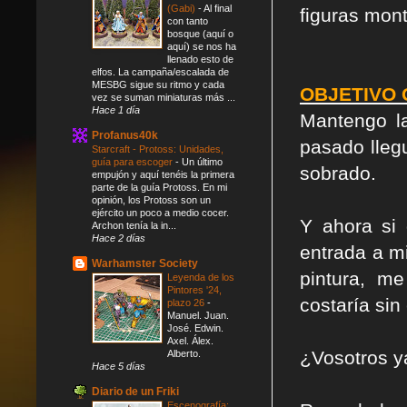
(Gabi)
-
Al final
figuras mont
con tanto
bosque (aquí o
aquí) se nos ha
llenado esto de
elfos. La campaña/escalada de
MESBG sigue su ritmo y cada
OBJETIVO G
vez se suman miniaturas más ...
Hace 1 día
Mantengo l
Profanus40k
pasado lleg
Starcraft - Protoss: Unidades,
guía para escoger
-
Un último
sobrado.
empujón y aquí tenéis la primera
parte de la guía Protoss. En mi
opinión, los Protoss son un
ejército un poco a medio cocer.
Y ahora si 
Archon tenía la in...
Hace 2 días
entrada a m
Warhamster Society
pintura, m
Leyenda de los
Pintores '24,
costaría sin 
plazo 26
-
Manuel. Juan.
José. Edwin.
Axel. Álex.
¿Vosotros y
Alberto.
Hace 5 días
Diario de un Friki
Escenografía: