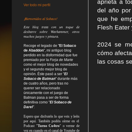
aprieta a t
Ver todo mi perfil
del año por
que he emp
¡Bienvenidos al Sobaco!
Flesh Eater 
Este blog trata
con un toque de
desbarre
sobre Warhammer, otros
muchos juegos y pintura.
2024 se me
Recoge el legado de "
El Sobaco
de Abaddon
", mi antiguo blog
cómo afecta
perdido en la disformidad
que fue
premiado por la
Forja de Marte
las cosas s
como el mejor blog de novedades
y el segundo mejor blog de
opinión. Éste pasó a ser "
El
Sobaco de Batman
" durante más
de cuatro años, pero tras no
querer ser relacionado
únicamente con el juego de
Batman pasa a ser de forma
definitiva como
"
El Sobaco de
Darel
".
Espero que disfrutéis lo que
veis
y
leéis
por aquí. También podéis oírme en el
Podcast "
Turno Cu4tro
" o verme de
vez en cuando en el canal de Youtube de