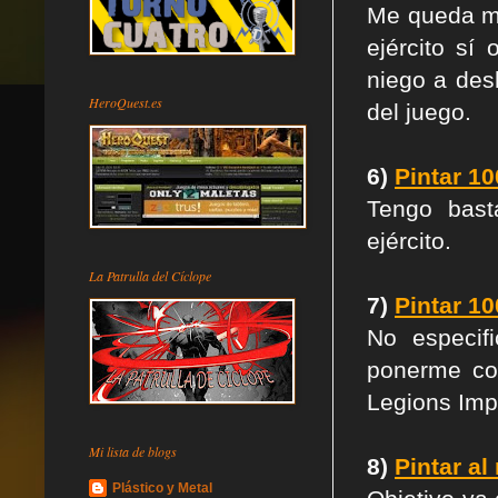
Me queda mu
ejército sí
niego a des
HeroQuest.es
del juego.
6)
Pintar 1
Tengo bast
ejército.
La Patrulla del Cíclope
7)
Pintar 1
No especif
ponerme con
Legions Impe
Mi lista de blogs
8)
Pintar a
Plástico y Metal