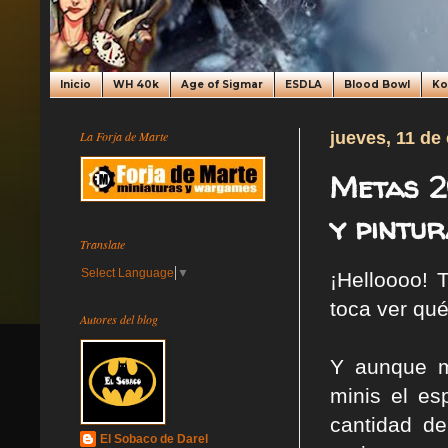
Inicio
WH 40k
Age of Sigmar
ESDLA
Blood Bowl
K
La Forja de Marte
jueves, 11 de
Metas 2
y pintur
Translate
Select Language
▼
¡Helloooo! 
toca ver qué
Autores del blog
Y aunque m
minis el es
cantidad d
El Sobaco de Darel