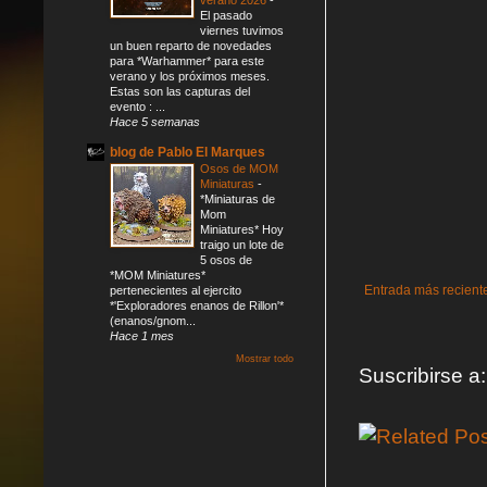
El pasado
viernes tuvimos
un buen reparto de novedades
para *Warhammer* para este
verano y los próximos meses.
Estas son las capturas del
evento : ...
Hace 5 semanas
blog de Pablo El Marques
Osos de MOM
Miniaturas
-
*Miniaturas de
Mom
Miniatures* Hoy
traigo un lote de
5 osos de
*MOM Miniatures*
Entrada más recient
pertenecientes al ejercito
*'Exploradores enanos de Rillon'*
(enanos/gnom...
Hace 1 mes
Mostrar todo
Suscribirse a