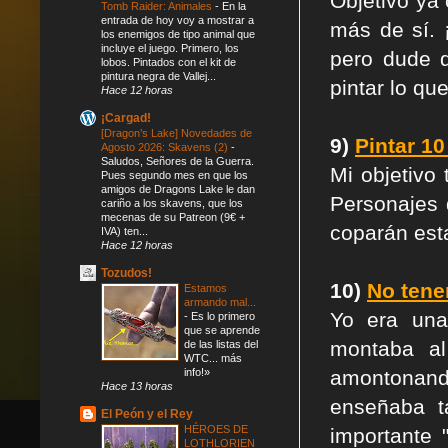
Objetivo ya 
Tomb Raider: Animales
-
En la
entrada de hoy voy a mostrar a
más de sí. 
los enemigos de tipo animal que
incluye el juego. Primero, los
pero dude 
lobos. Pintados con el kit de
pintura negra de Vallej...
pintar lo q
Hace 12 horas
¡Cargad!
[Dragon’s Lake] Novedades de
9)
Pintar 1
Agosto 2026: Skavens (2)
-
Saludos, Señores de la Guerra.
Mi objetivo
Pues segundo mes en que los
amigos de Dragons Lake le dan
Personajes 
cariño a los skavens, que los
mecenas de su Patreon (9€ +
coparán est
IVA) ten...
Hace 12 horas
Tozudos!
10)
No tene
Estamos
armando mal...
Yo era un
-
Es lo primero
que se aprende
montaba al
de las listas del
WTC... más
info!»
amontonand
Hace 13 horas
enseñaba t
El Peón y el Rey
HÉROES DE
importante 
LOTHLORIEN