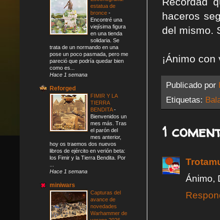
Recordad q
estatua de
bronce
-
haceros seg
Encontré una
viejísima figura
del mismo. 
en una tienda
solidaria. Se
trata de un normando en una
pose un poco pasmada, pero me
¡Ánimo con 
pareció que podría quedar bien
como es...
Hace 1 semana
Publicado por
Reforged
FIMIR Y LA
Etiquetas:
Bal
TIERRA
BENDITA
-
Bienvenidos un
mes más. Tras
1 coment
el parón del
mes anterior,
hoy os traemos dos nuevos
libros de ejército en verión beta:
los Fimir y la Tierra Bendita. Por
Trotam
...
Hace 1 semana
Ánimo, 
miniwars
Capturas del
Respon
avance de
novedades
Warhammer de
verano 2026
-