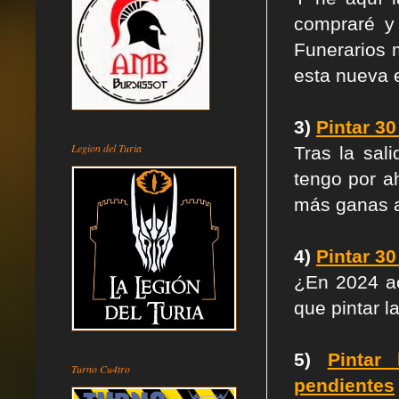
compraré y
Funerarios 
esta nueva 
3)
Pintar 30
Legion del Turia
Tras la sal
tengo por a
más ganas a 
4)
Pintar 3
¿En 2024 ac
que pintar l
5)
Pintar
Turno Cu4tro
pendientes