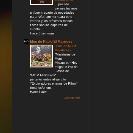
El pasado
viernes tuvimos
un buen reparto de novedades
para *Warhammer* para este
verano y los próximos meses.
Estas son las capturas del
evento : ...
Hace 5 semanas
blog de Pablo El Marques
Osos de MOM
Miniaturas
-
*Miniaturas de
Mom
Miniatures* Hoy
traigo un lote de
5 osos de
*MOM Miniatures*
pertenecientes al ejercito
*'Exploradores enanos de Rillon'*
(enanos/gnom...
Hace 1 mes
Mostrar todo