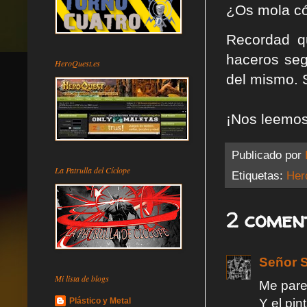
¿Os mola c
Recordad q
haceros seg
HeroQuest.es
del mismo. 
¡Nos leemos
Publicado por
La Patrulla del Cíclope
Etiquetas:
Her
2 comen
Señor S
Mi lista de blogs
Me pare
Plástico y Metal
Y el pin