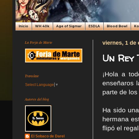
Inicio
WH 40k
Age of Sigmar
ESDLA
Blood Bowl
K
La Forja de Marte
viernes, 1 de
Un Rey 
¡Hola a to
Translate
enseñaros l
Select Language
▼
parte de lo
Autores del blog
Ha sido una
hermana es
flipó el reg
El Sobaco de Darel