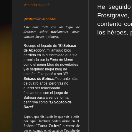
Ver todo mi perfil
He seguido
Frostgrave,
¡Bienvenidos al Sobaco!
contento co
Este blog trata
con un toque de
los héroes, 
desbarre
sobre Warhammer, otros
muchos juegos y pintura.
Recoge el legado de "
El Sobaco
de Abaddon
", mi antiguo blog
perdido en la disformidad
que fue
premiado por la
Forja de Marte
como el mejor blog de novedades
y el segundo mejor blog de
opinión. Éste pasó a ser "
El
Sobaco de Batman
" durante más
de cuatro años, pero tras no
querer ser relacionado
únicamente con el juego de
Batman pasa a ser de forma
definitiva como
"
El Sobaco de
Darel
".
Espero que disfrutéis lo que
veis
y
leéis
por aquí. También podéis oírme en el
Podcast "
Turno Cu4tro
" o verme de
vez en cuando en el canal de Youtube de