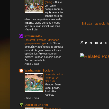
(Gabi)
-
Al final
con tanto
bosque (aquí o
aquí) se nos ha
llenado esto de
elfos. La campaña/escalada de
MESBG sigue su ritmo y cada
Entrada más recient
vez se suman miniaturas más ...
Hace 1 día
Profanus40k
Starcraft - Protoss: Unidades,
Suscribirse a
guía para escoger
-
Un último
empujón y aquí tenéis la primera
parte de la guía Protoss. En mi
opinión, los Protoss son un
ejército un poco a medio cocer.
Archon tenía la in...
Hace 2 días
Warhamster Society
Leyenda de los
Pintores '24,
plazo 26
-
Manuel. Juan.
José. Edwin.
Axel. Álex.
Alberto.
Hace 6 días
Diario de un Friki
Escenografía: