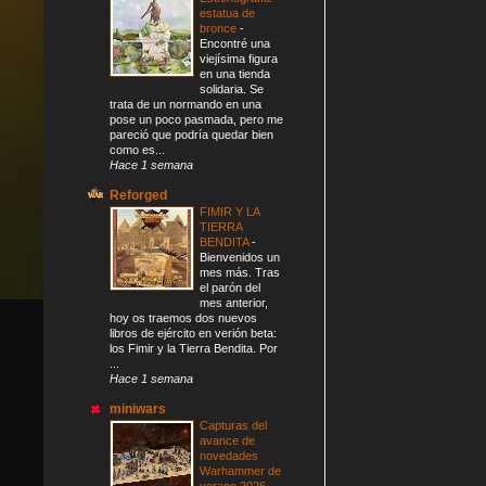
estatua de
bronce
-
Encontré una
viejísima figura
en una tienda
solidaria. Se
trata de un normando en una
pose un poco pasmada, pero me
pareció que podría quedar bien
como es...
Hace 1 semana
Reforged
FIMIR Y LA
TIERRA
BENDITA
-
Bienvenidos un
mes más. Tras
el parón del
mes anterior,
hoy os traemos dos nuevos
libros de ejército en verión beta:
los Fimir y la Tierra Bendita. Por
...
Hace 1 semana
miniwars
Capturas del
avance de
novedades
Warhammer de
verano 2026
-