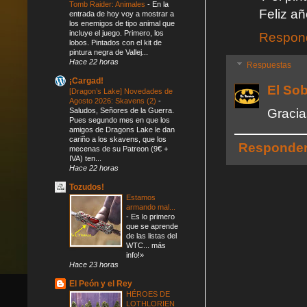
Tomb Raider: Animales
-
En la
Feliz añ
entrada de hoy voy a mostrar a
los enemigos de tipo animal que
incluye el juego. Primero, los
Respon
lobos. Pintados con el kit de
pintura negra de Vallej...
Hace 22 horas
Respuestas
¡Cargad!
El So
[Dragon’s Lake] Novedades de
Agosto 2026: Skavens (2)
-
Saludos, Señores de la Guerra.
Gracia
Pues segundo mes en que los
amigos de Dragons Lake le dan
cariño a los skavens, que los
Responde
mecenas de su Patreon (9€ +
IVA) ten...
Hace 22 horas
Tozudos!
Estamos
armando mal...
-
Es lo primero
que se aprende
de las listas del
WTC... más
info!»
Hace 23 horas
El Peón y el Rey
HÉROES DE
LOTHLORIEN