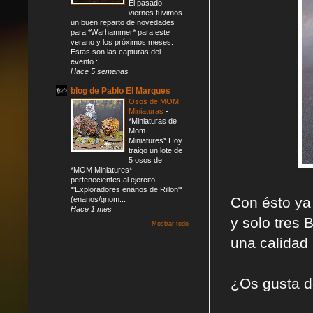
El pasado
viernes tuvimos
un buen reparto de novedades
para *Warhammer* para este
verano y los próximos meses.
Estas son las capturas del
evento : ...
Hace 5 semanas
blog de Pablo El Marques
Osos de MOM
Miniaturas
-
*Miniaturas de
Mom
Miniatures* Hoy
traigo un lote de
5 osos de
*MOM Miniatures*
pertenecientes al ejercito
*'Exploradores enanos de Rillon'*
Con ésto ya
(enanos/gnom...
Hace 1 mes
y solo tres 
Mostrar todo
una calidad 
¿Os gusta d