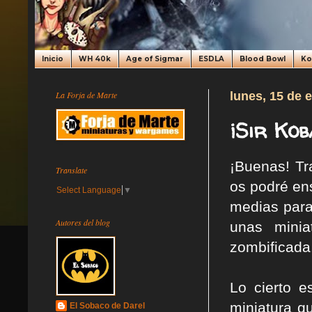
Inicio
WH 40k
Age of Sigmar
ESDLA
Blood Bowl
K
La Forja de Marte
lunes, 15 de 
¡Sir Kob
¡Buenas! Tr
Translate
os podré en
Select Language
▼
medias para
Autores del blog
unas minia
zombificada
Lo cierto 
miniatura q
El Sobaco de Darel