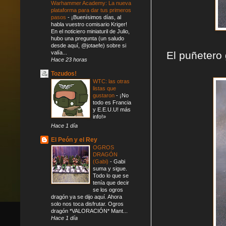
Warhammer Academy: La nueva
plataforma para dar tus primeros
pasos
-
¡Buenísimos días, al
habla vuestro comisario Kriger!
En el noticiero miniaturil de Julio,
hubo una pregunta (un saludo
desde aquí, @jotaefe) sobre si
El puñetero 
valía...
Hace 23 horas
Tozudos!
WTC: las otras
listas que
gustaron
-
¡No
todo es Francia
y E.E.U.U! más
info!»
Hace 1 día
El Peón y el Rey
OGROS
DRAGÓN
(Gabi)
-
Gabi
suma y sigue.
Todo lo que se
tenía que decir
se los ogros
dragón ya se dijo aquí. Ahora
solo nos toca disfrutar. Ogros
dragón *VALORACIÓN* Mant...
Hace 1 día