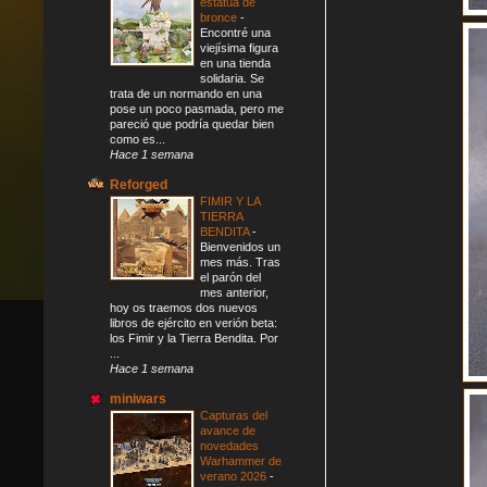
estatua de
bronce
-
Encontré una
viejísima figura
en una tienda
solidaria. Se
trata de un normando en una
pose un poco pasmada, pero me
pareció que podría quedar bien
como es...
Hace 1 semana
Reforged
FIMIR Y LA
TIERRA
BENDITA
-
Bienvenidos un
mes más. Tras
el parón del
mes anterior,
hoy os traemos dos nuevos
libros de ejército en verión beta:
los Fimir y la Tierra Bendita. Por
...
Hace 1 semana
miniwars
Capturas del
avance de
novedades
Warhammer de
verano 2026
-