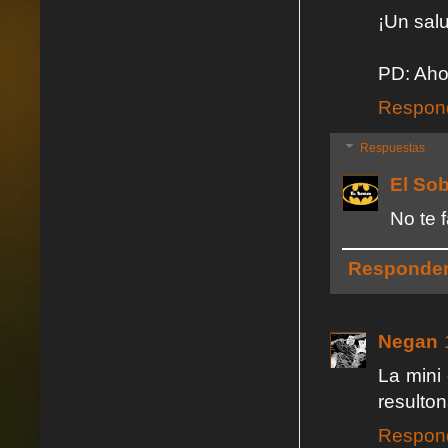
¡Un sal
PD: Aho
Respon
Respuestas
El So
No te 
Responde
Negan
La mini 
resulto
Respon