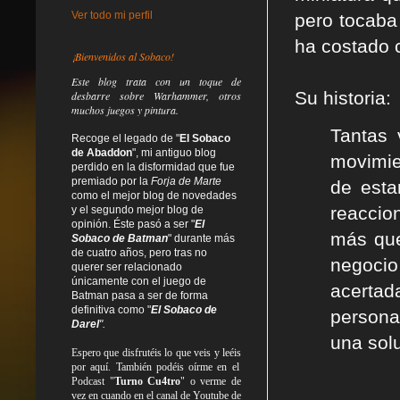
Ver todo mi perfil
pero tocaba
ha costado 
¡Bienvenidos al Sobaco!
Este blog trata
con un toque de
Su historia:
desbarre
sobre Warhammer, otros
muchos juegos y pintura.
Tantas 
Recoge el legado de "
El Sobaco
de Abaddon
", mi antiguo blog
movimie
perdido en la disformidad
que fue
premiado por la
Forja de Marte
de esta
como el mejor blog de novedades
reaccion
y el segundo mejor blog de
opinión. Éste pasó a ser "
El
más que
Sobaco de Batman
" durante más
de cuatro años, pero tras no
negoci
querer ser relacionado
únicamente con el juego de
acerta
Batman pasa a ser de forma
definitiva como
"
El Sobaco de
personal
Darel
".
una sol
Espero que disfrutéis lo que
veis
y
leéis
por aquí. También podéis oírme en el
Podcast "
Turno Cu4tro
" o verme de
vez en cuando en el canal de Youtube de