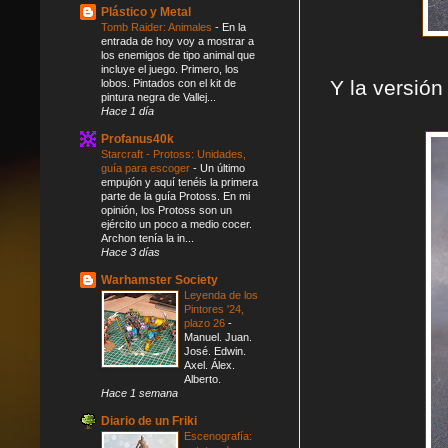
Plástico y Metal
Tomb Raider: Animales
-
En la
entrada de hoy voy a mostrar a
los enemigos de tipo animal que
incluye el juego. Primero, los
Y la versión
lobos. Pintados con el kit de
pintura negra de Vallej...
Hace 1 día
Profanus40k
Starcraft - Protoss: Unidades,
guía para escoger
-
Un último
empujón y aquí tenéis la primera
parte de la guía Protoss. En mi
opinión, los Protoss son un
ejército un poco a medio cocer.
Archon tenía la in...
Hace 3 días
Warhamster Society
Leyenda de los
Pintores '24,
plazo 26
-
Manuel. Juan.
José. Edwin.
Axel. Álex.
Alberto.
Hace 1 semana
Diario de un Friki
Escenografía: