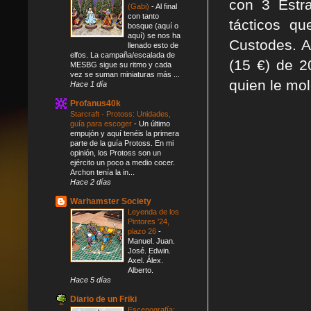
con 3 Estr
(Gabi)
-
Al final
con tanto
tácticos qu
bosque (aquí o
aquí) se nos ha
Custodes. A
llenado esto de
elfos. La campaña/escalada de
(15 €) de 2
MESBG sigue su ritmo y cada
vez se suman miniaturas más ...
quien le mol
Hace 1 día
Profanus40k
Starcraft - Protoss: Unidades,
guía para escoger
-
Un último
empujón y aquí tenéis la primera
parte de la guía Protoss. En mi
opinión, los Protoss son un
ejército un poco a medio cocer.
Archon tenía la in...
Hace 2 días
Warhamster Society
Leyenda de los
Pintores '24,
plazo 26
-
Manuel. Juan.
José. Edwin.
Axel. Álex.
Alberto.
Hace 5 días
Diario de un Friki
Escenografía: