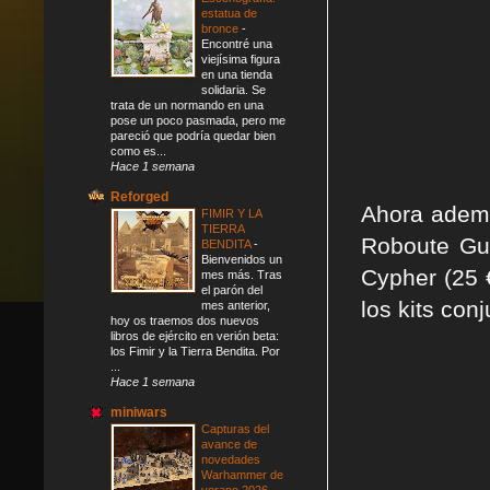
estatua de
bronce
-
Encontré una
viejísima figura
en una tienda
solidaria. Se
trata de un normando en una
pose un poco pasmada, pero me
pareció que podría quedar bien
como es...
Hace 1 semana
Reforged
Ahora ademá
FIMIR Y LA
TIERRA
Roboute Gui
BENDITA
-
Bienvenidos un
Cypher (25 €
mes más. Tras
el parón del
los kits con
mes anterior,
hoy os traemos dos nuevos
libros de ejército en verión beta:
los Fimir y la Tierra Bendita. Por
...
Hace 1 semana
miniwars
Capturas del
avance de
novedades
Warhammer de
verano 2026
-