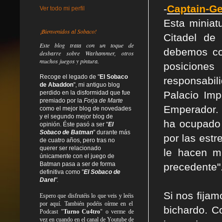
-
Captain-Ge
Ver todo mi perfil
Esta minia
¡Bienvenidos al Sobaco!
Citadel de
Este blog trata
con un toque de
debemos co
desbarre
sobre Warhammer, otros
muchos juegos y pintura.
posicione
Recoge el legado de "
El Sobaco
responsabil
de Abaddon
", mi antiguo blog
perdido en la disformidad
que fue
Palacio Imp
premiado por la
Forja de Marte
Emperador. 
como el mejor blog de novedades
y el segundo mejor blog de
ha ocupado 
opinión. Éste pasó a ser "
El
Sobaco de Batman
" durante más
por las estr
de cuatro años, pero tras no
querer ser relacionado
le hacen m
únicamente con el juego de
Batman pasa a ser de forma
precedente"
definitiva como
"
El Sobaco de
Darel
".
Si nos fija
Espero que disfrutéis lo que
veis
y
leéis
por aquí. También podéis oírme en el
bichardo. C
Podcast "
Turno Cu4tro
" o verme de
vez en cuando en el canal de Youtube de