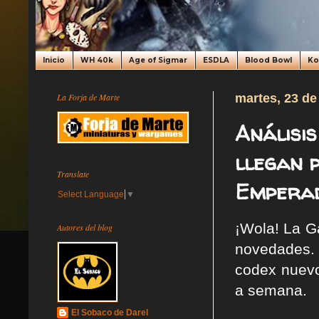
Inicio
WH 40k
Age of Sigmar
ESDLA
Blood Bowl
K
La Forja de Marte
martes, 23 de
Análisi
llegan 
Translate
Emperad
Select Language
▼
¡Wola! La G
Autores del blog
novedades.
codex nuevo
a semana.
El Sobaco de Darel