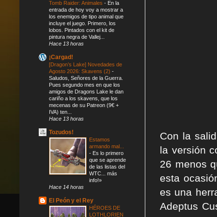
Tomb Raider: Animales
-
En la
entrada de hoy voy a mostrar a
los enemigos de tipo animal que
incluye el juego. Primero, los
lobos. Pintados con el kit de
pintura negra de Vallej...
Hace 13 horas
¡Cargad!
[Dragon’s Lake] Novedades de
Agosto 2026: Skavens (2)
-
Saludos, Señores de la Guerra.
Pues segundo mes en que los
amigos de Dragons Lake le dan
cariño a los skavens, que los
mecenas de su Patreon (9€ +
IVA) ten...
Hace 13 horas
Tozudos!
Con la sali
Estamos
armando mal...
la versión c
-
Es lo primero
que se aprende
26 menos qu
de las listas del
WTC... más
esta ocasión
info!»
Hace 14 horas
es una herr
El Peón y el Rey
Adeptus Cus
HÉROES DE
LOTHLORIEN