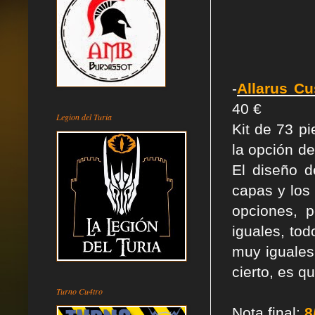
-
Allarus Cu
40 €
Legion del Turia
Kit de 73 p
la opción de
El diseño 
capas y los
opciones, 
iguales, tod
muy iguales
cierto, es 
Turno Cu4tro
Nota final:
8