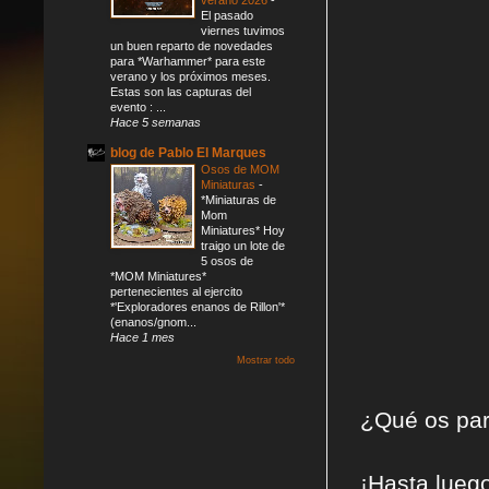
El pasado
viernes tuvimos
un buen reparto de novedades
para *Warhammer* para este
verano y los próximos meses.
Estas son las capturas del
evento : ...
Hace 5 semanas
blog de Pablo El Marques
Osos de MOM
Miniaturas
-
*Miniaturas de
Mom
Miniatures* Hoy
traigo un lote de
5 osos de
*MOM Miniatures*
pertenecientes al ejercito
*'Exploradores enanos de Rillon'*
(enanos/gnom...
Hace 1 mes
Mostrar todo
¿Qué os pa
¡Hasta lueg