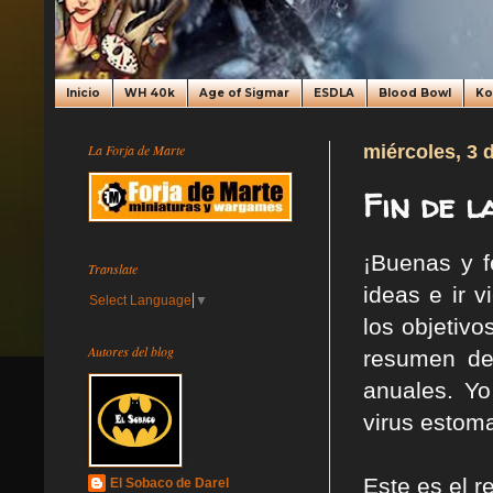
Inicio
WH 40k
Age of Sigmar
ESDLA
Blood Bowl
K
La Forja de Marte
miércoles, 3 
Fin de l
¡Buenas y f
Translate
ideas e ir 
Select Language
▼
los objetiv
Autores del blog
resumen de
anuales. Y
virus estom
Este es el 
El Sobaco de Darel