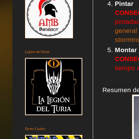
Pinta
CONSE
pintada
general
stormtr
Montar
Legion del Turia
CONSE
tiempo 
Resumen de 
Turno Cu4tro