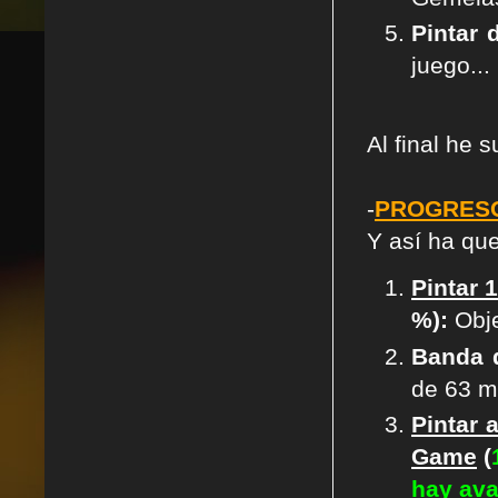
Pintar 
juego...
Al final he 
-
PROGRESO
Y así ha qu
Pintar 
%):
Obje
Banda d
de 63 mi
Pintar 
Game
(
hay av