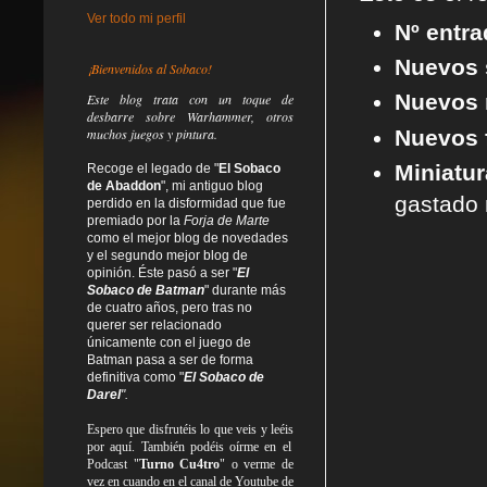
Ver todo mi perfil
Nº entr
Nuevos 
¡Bienvenidos al Sobaco!
Nuevos 
Este blog trata
con un toque de
desbarre
sobre Warhammer, otros
Nuevos f
muchos juegos y pintura.
Miniatur
Recoge el legado de "
El Sobaco
de Abaddon
", mi antiguo blog
gastado 
perdido en la disformidad
que fue
premiado por la
Forja de Marte
como el mejor blog de novedades
y el segundo mejor blog de
opinión. Éste pasó a ser "
El
Sobaco de Batman
" durante más
de cuatro años, pero tras no
querer ser relacionado
únicamente con el juego de
Batman pasa a ser de forma
definitiva como
"
El Sobaco de
Darel
".
Espero que disfrutéis lo que
veis
y
leéis
por aquí. También podéis oírme en el
Podcast "
Turno Cu4tro
" o verme de
vez en cuando en el canal de Youtube de