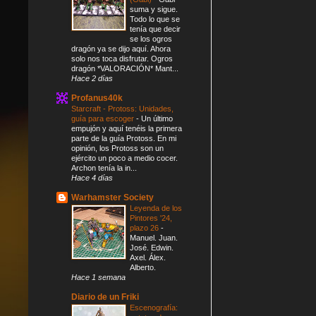
suma y sigue.
Todo lo que se
tenía que decir
se los ogros
dragón ya se dijo aquí. Ahora
solo nos toca disfrutar. Ogros
dragón *VALORACIÓN* Mant...
Hace 2 días
Profanus40k
Starcraft - Protoss: Unidades,
guía para escoger
-
Un último
empujón y aquí tenéis la primera
parte de la guía Protoss. En mi
opinión, los Protoss son un
ejército un poco a medio cocer.
Archon tenía la in...
Hace 4 días
Warhamster Society
Leyenda de los
Pintores '24,
plazo 26
-
Manuel. Juan.
José. Edwin.
Axel. Álex.
Alberto.
Hace 1 semana
Diario de un Friki
Escenografía: