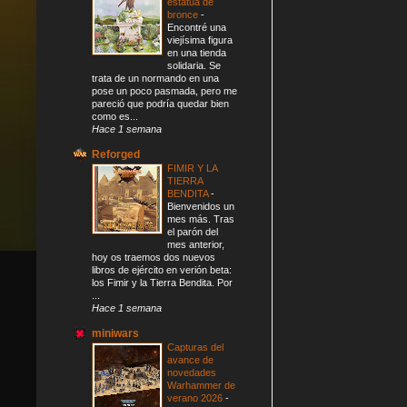
estatua de
bronce
-
Encontré una
viejísima figura
en una tienda
solidaria. Se
trata de un normando en una
pose un poco pasmada, pero me
pareció que podría quedar bien
como es...
Hace 1 semana
Reforged
FIMIR Y LA
TIERRA
BENDITA
-
Bienvenidos un
mes más. Tras
el parón del
mes anterior,
hoy os traemos dos nuevos
libros de ejército en verión beta:
los Fimir y la Tierra Bendita. Por
...
Hace 1 semana
miniwars
Capturas del
avance de
novedades
Warhammer de
verano 2026
-