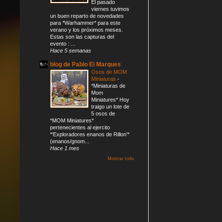
El pasado
viernes tuvimos
un buen reparto de novedades
para *Warhammer* para este
verano y los próximos meses.
Estas son las capturas del
evento : ...
Hace 5 semanas
blog de Pablo El Marques
Osos de MOM
Miniaturas
-
*Miniaturas de
Mom
Miniatures* Hoy
traigo un lote de
5 osos de
*MOM Miniatures*
pertenecientes al ejercito
*'Exploradores enanos de Rillon'*
(enanos/gnom...
Hace 1 mes
Mostrar todo