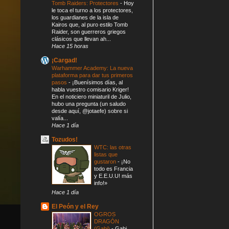
Tomb Raiders: Protectores
-
Hoy
le toca el turno a los protectores,
los guardianes de la isla de
Kairos que, al puro estilo Tomb
Raider, son guerreros griegos
clásicos que llevan ah...
Hace 15 horas
¡Cargad!
Warhammer Academy: La nueva
plataforma para dar tus primeros
pasos
-
¡Buenísimos días, al
habla vuestro comisario Kriger!
En el noticiero miniaturil de Julio,
hubo una pregunta (un saludo
desde aquí, @jotaefe) sobre si
valía...
Hace 1 día
Tozudos!
WTC: las otras
listas que
gustaron
-
¡No
todo es Francia
y E.E.U.U! más
info!»
Hace 1 día
El Peón y el Rey
OGROS
DRAGÓN
(Gabi)
-
Gabi