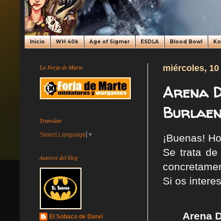
Inicio
WH 40k
Age of Sigmar
ESDLA
Blood Bowl
K
La Forja de Marte
miércoles, 10
Arena D
Burlaen
Translate
Select Language
▼
¡Buenas! Ho
Se trata de
Autores del blog
concretamen
Si os intere
Arena D
El Sobaco de Darel