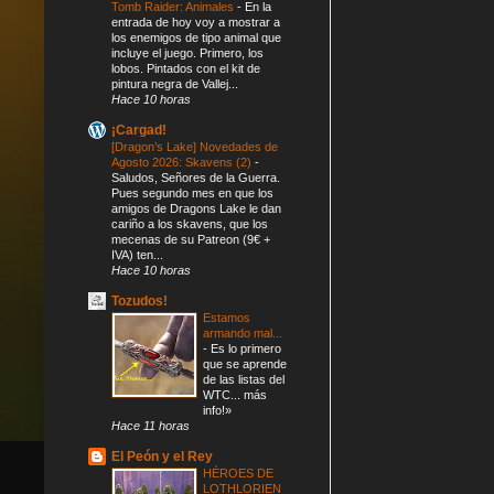
Tomb Raider: Animales
-
En la
entrada de hoy voy a mostrar a
los enemigos de tipo animal que
incluye el juego. Primero, los
lobos. Pintados con el kit de
pintura negra de Vallej...
Hace 10 horas
¡Cargad!
[Dragon’s Lake] Novedades de
Agosto 2026: Skavens (2)
-
Saludos, Señores de la Guerra.
Pues segundo mes en que los
amigos de Dragons Lake le dan
cariño a los skavens, que los
mecenas de su Patreon (9€ +
IVA) ten...
Hace 10 horas
Tozudos!
Estamos
armando mal...
-
Es lo primero
que se aprende
de las listas del
WTC... más
info!»
Hace 11 horas
El Peón y el Rey
HÉROES DE
LOTHLORIEN