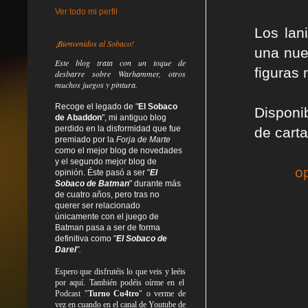
Ver todo mi perfil
Los lan
¡Bienvenidos al Sobaco!
una nue
Este blog trata
con un toque de
figuras 
desbarre
sobre Warhammer, otros
muchos juegos y pintura.
Recoge el legado de "
El Sobaco
Disponi
de Abaddon
", mi antiguo blog
perdido en la disformidad
que fue
de carta
premiado por la
Forja de Marte
como el mejor blog de novedades
y el segundo mejor blog de
o
opinión. Éste pasó a ser "
El
Sobaco de Batman
" durante más
de cuatro años, pero tras no
querer ser relacionado
únicamente con el juego de
Batman pasa a ser de forma
definitiva como
"
El Sobaco de
Darel
".
Espero que disfrutéis lo que
veis
y
leéis
por aquí. También podéis oírme en el
Podcast "
Turno Cu4tro
" o verme de
vez en cuando en el canal de Youtube de