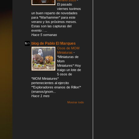
El pasado
viernes tuvimos
un buen reparto de novedades
para *Warhammer* para este
verano y los próximos meses.
Estas son las capturas del
evento : ...
Hace 5 semanas
blog de Pablo El Marques
Osos de MOM
Miniaturas
-
*Miniaturas de
Mom
Miniatures* Hoy
traigo un lote de
5 osos de
*MOM Miniatures*
pertenecientes al ejercito
*'Exploradores enanos de Rillon'*
(enanos/gnom...
Hace 1 mes
Mostrar todo