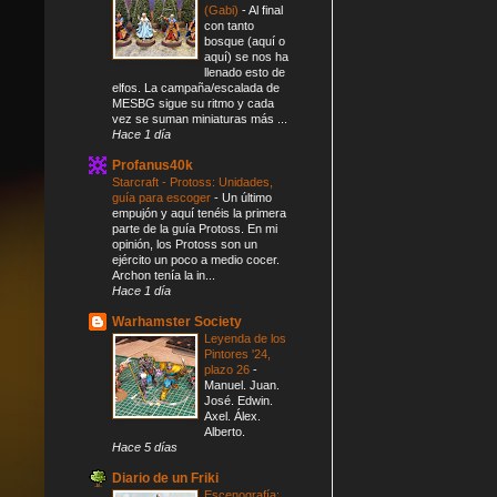
(Gabi)
-
Al final
con tanto
bosque (aquí o
aquí) se nos ha
llenado esto de
elfos. La campaña/escalada de
MESBG sigue su ritmo y cada
vez se suman miniaturas más ...
Hace 1 día
Profanus40k
Starcraft - Protoss: Unidades,
guía para escoger
-
Un último
empujón y aquí tenéis la primera
parte de la guía Protoss. En mi
opinión, los Protoss son un
ejército un poco a medio cocer.
Archon tenía la in...
Hace 1 día
Warhamster Society
Leyenda de los
Pintores '24,
plazo 26
-
Manuel. Juan.
José. Edwin.
Axel. Álex.
Alberto.
Hace 5 días
Diario de un Friki
Escenografía: