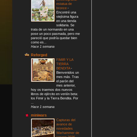
estatua de
bronce
-
Encontré una
viejísima figura
en una tienda
solidaria. Se
trata de un normando en una
pose un poco pasmada, pero me
pareció que podría quedar bien
como es...
Hace 1 semana
Reforged
FIMIR Y LA
TIERRA
BENDITA
-
Bienvenidos un
mes más. Tras
el parón del
mes anterior,
hoy os traemos dos nuevos
libros de ejército en verión beta:
los Fimir y la Tierra Bendita. Por
...
Hace 1 semana
miniwars
Capturas del
avance de
novedades
Warhammer de
verano 2026
-