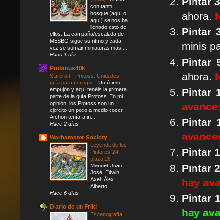
Pintar
3
con tanto
bosque (aquí o
ahora.
aquí) se nos ha
llenado esto de
P
intar
elfos. La campaña/escalada de
MESBG sigue su ritmo y cada
minis p
vez se suman miniaturas más ...
Hace 1 día
Pintar
Profanus40k
ahora.
Starcraft - Protoss: Unidades,
guía para escoger
-
Un último
empujón y aquí tenéis la primera
Pintar 
parte de la guía Protoss. En mi
opinión, los Protoss son un
avance
ejército un poco a medio cocer.
Archon tenía la in...
Pintar
Hace 2 días
avance
Warhamster Society
Leyenda de los
Pintar 
Pintores '24,
plazo 26
-
Pintar 
Manuel. Juan.
José. Edwin.
Axel. Álex.
hay av
Alberto.
Hace 6 días
Pintar 
Diario de un Friki
hay av
Escenografía: