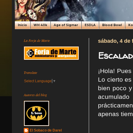
Inicio
WH 40k
Age of Sigmar
ESDLA
Blood Bowl
K
La Forja de Marte
sábado, 4 de 
Escalad
¡Hola! Pues
Translate
Lo cierto e
Select Language
▼
bien poco y
Autores del blog
acumulado 
prácticamen
apenas tiemp
El Sobaco de Darel