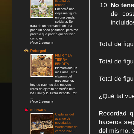
estatua de
No tene
bronce
-
Encontré una
de cosa
viejísima figura
en una tienda
incluido
solidaria. Se
trata de un normando en una
pose un poco pasmada, pero me
pareció que podría quedar bien
como es...
Total de fig
Hace 1 semana
Reforged
FIMIR Y LA
Total de fi
TIERRA
BENDITA
-
Bienvenidos un
mes más. Tras
el parón del
Total de fi
mes anterior,
hoy os traemos dos nuevos
libros de ejército en verión beta:
los Fimir y la Tierra Bendita. Por
¿Qué tal vu
...
Hace 1 semana
miniwars
Recordad q
Capturas del
avance de
haceros seg
novedades
Warhammer de
del mismo. 
verano 2026
-