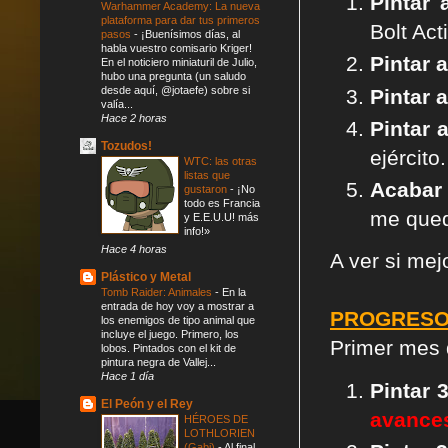
Pintar 
Warhammer Academy: La nueva
plataforma para dar tus primeros
Bolt Act
pasos
-
¡Buenísimos días, al
habla vuestro comisario Kriger!
Pintar 
En el noticiero miniaturil de Julio,
hubo una pregunta (un saludo
desde aquí, @jotaefe) sobre si
Pintar 
valía...
Hace 2 horas
Pintar 
Tozudos!
ejército.
WTC: las otras
listas que
Acabar
gustaron
-
¡No
todo es Francia
me qued
y E.E.U.U! más
info!»
Hace 4 horas
A ver si mej
Plástico y Metal
Tomb Raider: Animales
-
En la
entrada de hoy voy a mostrar a
PROGRESO
los enemigos de tipo animal que
incluye el juego. Primero, los
Primer mes 
lobos. Pintados con el kit de
pintura negra de Vallej...
Hace 1 día
Pintar 
El Peón y el Rey
avance
HÉROES DE
LOTHLORIEN
(Gabi)
-
Al final