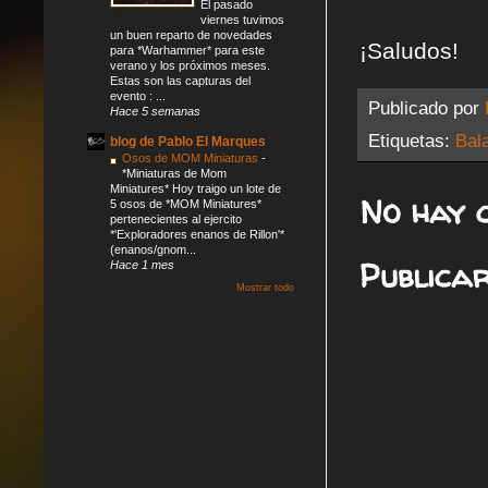
El pasado
viernes tuvimos
un buen reparto de novedades
¡Saludos!
para *Warhammer* para este
verano y los próximos meses.
Estas son las capturas del
evento : ...
Publicado por
Hace 5 semanas
Etiquetas:
Bal
blog de Pablo El Marques
Osos de MOM Miniaturas
-
*Miniaturas de Mom
Miniatures* Hoy traigo un lote de
No hay 
5 osos de *MOM Miniatures*
pertenecientes al ejercito
*'Exploradores enanos de Rillon'*
(enanos/gnom...
Publica
Hace 1 mes
Mostrar todo