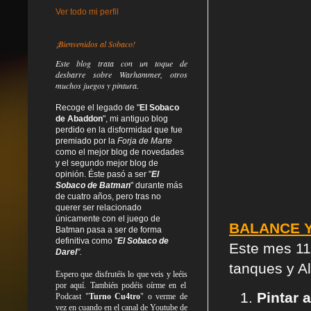
Ver todo mi perfil
¡Bienvenidos al Sobaco!
Este blog trata
con un toque de
desbarre
sobre Warhammer, otros
muchos juegos y pintura.
Recoge el legado de "
El Sobaco
de Abaddon
", mi antiguo blog
perdido en la disformidad
que fue
premiado por la
Forja de Marte
como el mejor blog de novedades
y el segundo mejor blog de
opinión. Éste pasó a ser "
El
Sobaco de Batman
" durante más
de cuatro años, pero tras no
querer ser relacionado
únicamente con el juego de
BALANCE Y
Batman pasa a ser de forma
definitiva como
"
El Sobaco de
Este mes 11
Darel
".
tanques y Al
Espero que disfrutéis lo que
veis
y
leéis
por aquí. También podéis oírme en el
Pintar 
Podcast "
Turno Cu4tro
" o verme de
vez en cuando en el canal de Youtube de