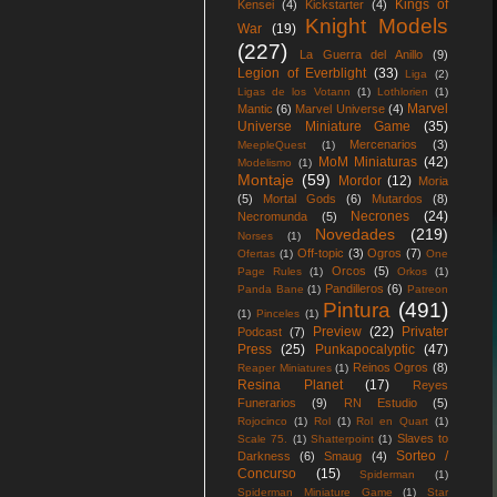
Kings of
Kensei
(4)
Kickstarter
(4)
Knight Models
War
(19)
(227)
La Guerra del Anillo
(9)
Legion of Everblight
(33)
Liga
(2)
Ligas de los Votann
(1)
Lothlorien
(1)
Marvel
Mantic
(6)
Marvel Universe
(4)
Universe Miniature Game
(35)
Mercenarios
(3)
MeepleQuest
(1)
MoM Miniaturas
(42)
Modelismo
(1)
Montaje
(59)
Mordor
(12)
Moria
(5)
Mortal Gods
(6)
Mutardos
(8)
Necrones
(24)
Necromunda
(5)
Novedades
(219)
Norses
(1)
Off-topic
(3)
Ogros
(7)
Ofertas
(1)
One
Orcos
(5)
Page Rules
(1)
Orkos
(1)
Pandilleros
(6)
Panda Bane
(1)
Patreon
Pintura
(491)
(1)
Pinceles
(1)
Preview
(22)
Privater
Podcast
(7)
Press
(25)
Punkapocalyptic
(47)
Reinos Ogros
(8)
Reaper Miniatures
(1)
Resina Planet
(17)
Reyes
Funerarios
(9)
RN Estudio
(5)
Rojocinco
(1)
Rol
(1)
Rol en Quart
(1)
Slaves to
Scale 75.
(1)
Shatterpoint
(1)
Sorteo /
Darkness
(6)
Smaug
(4)
Concurso
(15)
Spiderman
(1)
Spiderman Miniature Game
(1)
Star