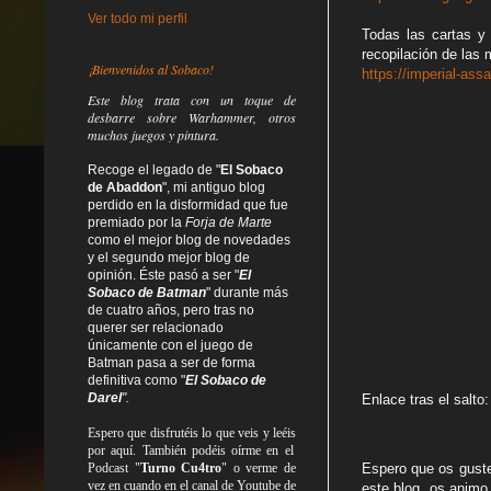
Ver todo mi perfil
Todas las cartas y 
recopilación de las
¡Bienvenidos al Sobaco!
https://imperial-as
Este blog trata
con un toque de
desbarre
sobre Warhammer, otros
muchos juegos y pintura.
Recoge el legado de "
El Sobaco
de Abaddon
", mi antiguo blog
perdido en la disformidad
que fue
premiado por la
Forja de Marte
como el mejor blog de novedades
y el segundo mejor blog de
opinión. Éste pasó a ser "
El
Sobaco de Batman
" durante más
de cuatro años, pero tras no
querer ser relacionado
únicamente con el juego de
Batman pasa a ser de forma
definitiva como
"
El Sobaco de
Darel
".
Enlace tras el salto:
Espero que disfrutéis lo que
veis
y
leéis
por aquí. También podéis oírme en el
Espero que os guste,
Podcast "
Turno Cu4tro
" o verme de
vez en cuando en el canal de Youtube de
este blog, os animo