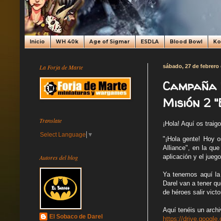
Inicio
WH 40k
Age of Sigmar
ESDLA
Blood Bowl
K
La Forja de Marte
sábado, 27 de febrero
Campaña "
Misión 2 "
Translate
¡Hola! Aquí os traig
Select Language
▼
"¡Hola gente! Hoy o
Alliance", en la qu
aplicación y el juego
Autores del blog
Ya tenemos aquí la 
Darel van a tener qu
de héroes salir vict
Aquí tenéis un archi
El Sobaco de Darel
https://drive.goog