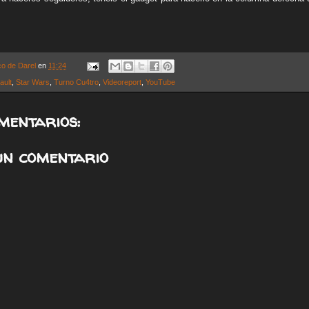
co de Darel
en
11:24
ault
,
Star Wars
,
Turno Cu4tro
,
Videoreport
,
YouTube
mentarios:
un comentario