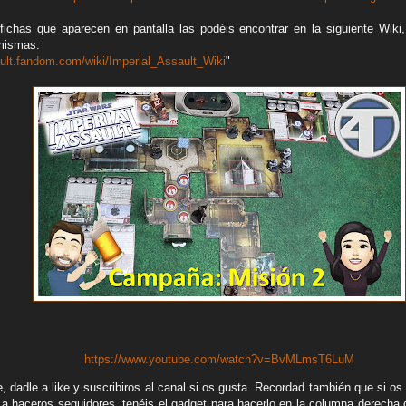
fichas que aparecen en pantalla las podéis encontrar en la siguiente Wik
 mismas:
sault.fandom.com/wiki/Imperial_Assault_Wiki
"
https://www.youtube.com/watch?v=BvMLmsT6LuM
 dadle a like y suscribiros al canal si os gusta.
Recordad también que si os 
 a haceros seguidores, tenéis el gadget para hacerlo en la columna derecha