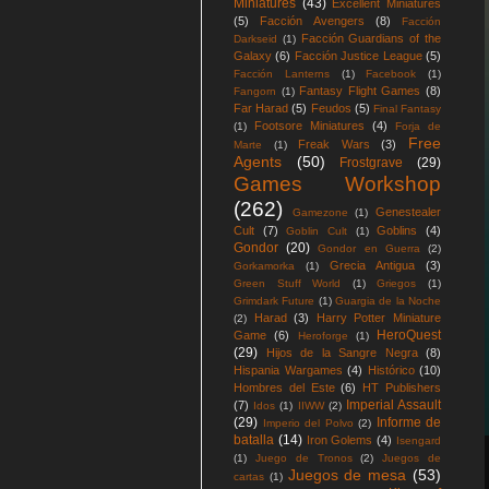
Miniatures
(43)
Excellent Miniatures
(5)
Facción Avengers
(8)
Facción
Facción Guardians of the
Darkseid
(1)
Galaxy
(6)
Facción Justice League
(5)
Facción Lanterns
(1)
Facebook
(1)
Fantasy Flight Games
(8)
Fangorn
(1)
Far Harad
(5)
Feudos
(5)
Final Fantasy
Footsore Miniatures
(4)
(1)
Forja de
Free
Freak Wars
(3)
Marte
(1)
Agents
(50)
Frostgrave
(29)
Games Workshop
(262)
Genestealer
Gamezone
(1)
Cult
(7)
Goblins
(4)
Goblin Cult
(1)
Gondor
(20)
Gondor en Guerra
(2)
Grecia Antigua
(3)
Gorkamorka
(1)
Green Stuff World
(1)
Griegos
(1)
Grimdark Future
(1)
Guargia de la Noche
Harad
(3)
Harry Potter Miniature
(2)
HeroQuest
Game
(6)
Heroforge
(1)
(29)
Hijos de la Sangre Negra
(8)
Hispania Wargames
(4)
Histórico
(10)
Hombres del Este
(6)
HT Publishers
Imperial Assault
(7)
Idos
(1)
IIWW
(2)
(29)
Informe de
Imperio del Polvo
(2)
batalla
(14)
Iron Golems
(4)
Isengard
(1)
Juego de Tronos
(2)
Juegos de
Juegos de mesa
(53)
cartas
(1)