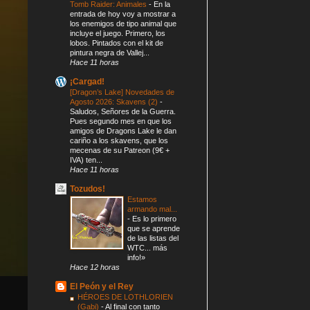
Tomb Raider: Animales
-
En la
entrada de hoy voy a mostrar a
los enemigos de tipo animal que
incluye el juego. Primero, los
lobos. Pintados con el kit de
pintura negra de Vallej...
Hace 11 horas
¡Cargad!
[Dragon’s Lake] Novedades de
Agosto 2026: Skavens (2)
-
Saludos, Señores de la Guerra.
Pues segundo mes en que los
amigos de Dragons Lake le dan
cariño a los skavens, que los
mecenas de su Patreon (9€ +
IVA) ten...
Hace 11 horas
Tozudos!
Estamos
armando mal...
-
Es lo primero
que se aprende
de las listas del
WTC... más
info!»
Hace 12 horas
El Peón y el Rey
HÉROES DE LOTHLORIEN
(Gabi)
-
Al final con tanto