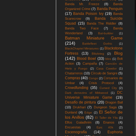
Banda Mr. Freeze
(8)
Banda
Banda Penguin
Organized Crime
(7)
(17)
Banda Poison Ivy
(19)
Banda
Banda Suicide
Scarecrow
(9)
Squad
(15)
Banda The Riddler
(8)
Banda Two Face
(7)
Banda
Wonderland
(3)
Bat-builder
(1)
Batman Miniature Game
(214)
Battlefleet Gothic
(1)
Blackstone
BlackChaptel Miniatures
(1)
Blog
Fortress
(13)
Blitzkrieg
(2)
(142)
Blood Bowl
(33)
Bolt
blos
(1)
Action
(3)
Campaña
(7)
Canción de
Hielo y Fuego
(2)
Casa Cawdor
(1)
Chatarreros
(10)
Círculo de Sangre
(5)
Compras
(40)
Corsarios de
Congo
(2)
Umbar
(4)
Crisis Protocol
(4)
Crowdfunding
(35)
Cursed City
(2)
DC
Dark denezins of Mirkwood
(1)
Universe Miniature Game
(19)
Desafío de pintura
(20)
Dragon Ball
(10)
Drukhari
(7)
Dungeon Saga
(3)
El Señor de
Dunland
(4)
Edge
(2)
los Anillos
(82)
El Taller de Yila
(1)
Elfos Galadhrim
(8)
Enanos
(4)
Encuestas
(4)
Epic 40k
(2)
Escenografía
(14)
Euphoria