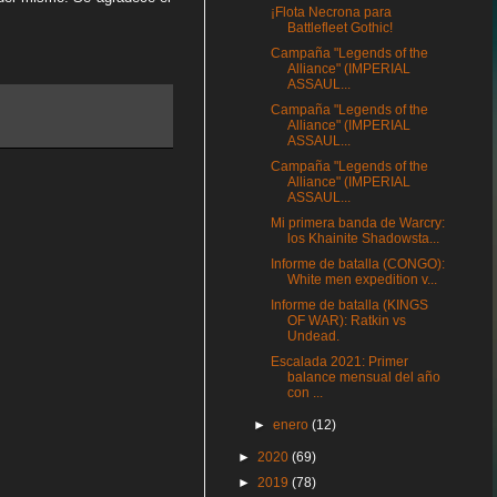
¡Flota Necrona para
Battlefleet Gothic!
Campaña "Legends of the
Alliance" (IMPERIAL
ASSAUL...
Campaña "Legends of the
Alliance" (IMPERIAL
ASSAUL...
Campaña "Legends of the
Alliance" (IMPERIAL
ASSAUL...
Mi primera banda de Warcry:
los Khainite Shadowsta...
Informe de batalla (CONGO):
White men expedition v...
Informe de batalla (KINGS
OF WAR): Ratkin vs
Undead.
Escalada 2021: Primer
balance mensual del año
con ...
►
enero
(12)
►
2020
(69)
►
2019
(78)