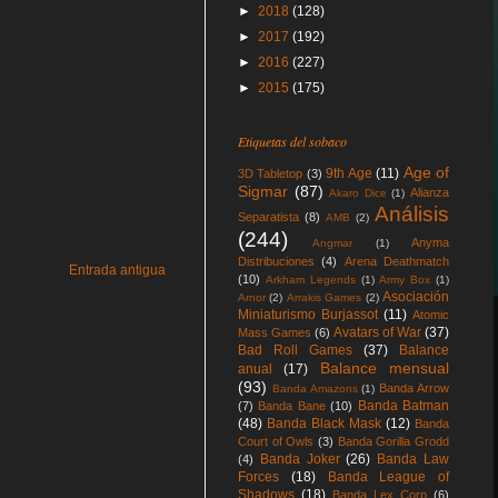
►
2018
(128)
►
2017
(192)
►
2016
(227)
►
2015
(175)
Etiquetas del sobaco
Age of
9th Age
(11)
3D Tabletop
(3)
Sigmar
(87)
Alianza
Akaro Dice
(1)
Análisis
Separatista
(8)
AMB
(2)
(244)
Anyma
Angmar
(1)
Distribuciones
(4)
Arena Deathmatch
Entrada antigua
(10)
Arkham Legends
(1)
Army Box
(1)
Asociación
Arnor
(2)
Arrakis Games
(2)
Miniaturismo Burjassot
(11)
Atomic
Avatars of War
(37)
Mass Games
(6)
Bad Roll Games
(37)
Balance
Balance mensual
anual
(17)
(93)
Banda Arrow
Banda Amazons
(1)
Banda Batman
(7)
Banda Bane
(10)
(48)
Banda Black Mask
(12)
Banda
Court of Owls
(3)
Banda Gorilla Grodd
Banda Joker
(26)
Banda Law
(4)
Forces
(18)
Banda League of
Shadows
(18)
Banda Lex Corp
(6)