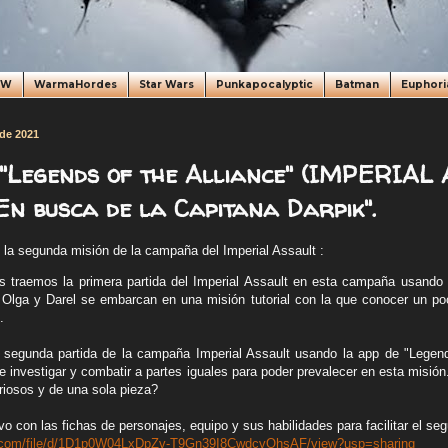
oW
WarmaHordes
Star Wars
Punkapocalyptic
Batman
Euphori
 de 2021
Legends of the Alliance" (IMPERIAL 
En busca de la Capitana Darpik".
o la segunda misión de la campaña del Imperial Assault :
s traemos la primera partida del Imperial Assault en esta campaña usando
e Olga y Darel se embarcan en una misión tutorial con la que conocer un po
.
segunda partida de la campaña Imperial Assault usando la app de "Legends
e investigar y combatir a partes iguales para poder prevalecer en esta misión
oriosos y de una sola pieza?
vo con las fichas de personajes, equipo y sus habilidades para facilitar el s
le.com/file/d/1D1p0W04LxDpZv-T9Gn39I8CwdcvOhsAF/view?usp=sharing