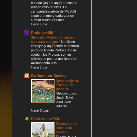
bosque (aquí o aquí) se nos ha
llenado esto de elfos. La
campaña/escalada de MESBG
sigue su ritmo y cada vez se
suman miniaturas más ...
Hace 1 día
Profanus40k
Starcraft - Protoss: Unidades,
guía para escoger
-
Un último
empujón y aquí tenéis la primera
parte de la guía Protoss. En mi
opinión, los Protoss son un
ejército un poco a medio cocer.
Archon tenía la in...
Hace 1 día
Warhamster Society
Leyenda de los
Pintores '24,
plazo 26
-
Manuel. Juan.
José. Edwin.
Axel. Álex.
Alberto.
Hace 5 días
Diario de un Friki
Escenografía:
estatua de
bronce
-
Encontré una