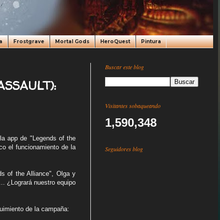
a
Frostgrave
Mortal Gods
HeroQuest
Pintura
Buscar este blog
ASSAULT):
Visitantes sobaqueando
1,590,348
 la app de "Legends of the
co el funcionamiento de la
Seguidores blog
 of the Alliance", Olga y
... ¿Logrará nuestro equipo
eguimiento de la campaña: