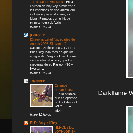
Tomb Raider: Animales
-
En la
entrada de hoy voy a mostrar a
los enemigos de tipo animal que
incluye el juego. Primero, los
lobos. Pintados con el kit de
pintura negra de Vallej...
Hace 11 horas
¡Cargad!
[Dragon’s Lake] Novedades de
Agosto 2026: Skavens (2)
-
Saludos, Señores de la Guerra.
Pues segundo mes en que los
amigos de Dragons Lake le dan
cariño a los skavens, que los
mecenas de su Patreon (9€ +
IVA) ten...
Hace 11 horas
Tozudos!
Estamos
armando mal...
Darkflame W
-
Es lo primero
que se aprende
de las listas del
WTC... más
info!»
Hace 12 horas
El Peón y el Rey
HÉROES DE
LOTHLORIEN