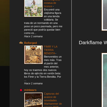
estatua de
bronce
-
Encontré una
viejísima figura
en una tienda
solidaria. Se
trata de un normando en una
pose un poco pasmada, pero me
pareció que podría quedar bien
como es...
Hace 1 semana
Darkflame Wa
Reforged
FIMIR Y LA
TIERRA
BENDITA
-
Bienvenidos un
mes más. Tras
el parón del
mes anterior,
hoy os traemos dos nuevos
libros de ejército en verión beta:
los Fimir y la Tierra Bendita. Por
...
Hace 1 semana
miniwars
Capturas del
avance de
novedades
Warhammer de
verano 2026
-