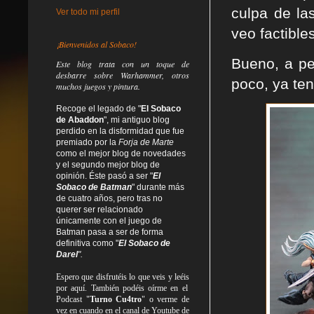
culpa de la
Ver todo mi perfil
veo factible
¡Bienvenidos al Sobaco!
Bueno, a pe
Este blog trata
con un toque de
desbarre
sobre Warhammer, otros
poco, ya te
muchos juegos y pintura.
Recoge el legado de "
El Sobaco
de Abaddon
", mi antiguo blog
perdido en la disformidad
que fue
premiado por la
Forja de Marte
como el mejor blog de novedades
y el segundo mejor blog de
opinión. Éste pasó a ser "
El
Sobaco de Batman
" durante más
de cuatro años, pero tras no
querer ser relacionado
únicamente con el juego de
Batman pasa a ser de forma
definitiva como
"
El Sobaco de
Darel
".
Espero que disfrutéis lo que
veis
y
leéis
por aquí. También podéis oírme en el
Podcast "
Turno Cu4tro
" o verme de
vez en cuando en el canal de Youtube de