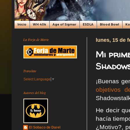
Inicio
WH 40k
Age of Sigmar
ESDLA
Blood Bowl
K
La Forja de Marte
lunes, 15 de 
Mi prim
Shadows
Translate
Select Language
▼
¡Buenas gen
objetivos d
Autores del blog
Shadowstalk
He decir qu
hacía tiemp
¿Motivo?, p
El Sobaco de Darel