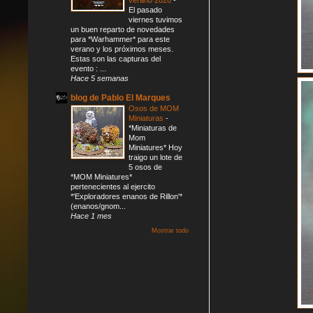
El pasado
viernes tuvimos
un buen reparto de novedades
para *Warhammer* para este
verano y los próximos meses.
Estas son las capturas del
evento : ...
Hace 5 semanas
blog de Pablo El Marques
Osos de MOM
Miniaturas
-
*Miniaturas de
Mom
Miniatures* Hoy
traigo un lote de
5 osos de
*MOM Miniatures*
pertenecientes al ejercito
*'Exploradores enanos de Rillon'*
(enanos/gnom...
Hace 1 mes
Mostrar todo