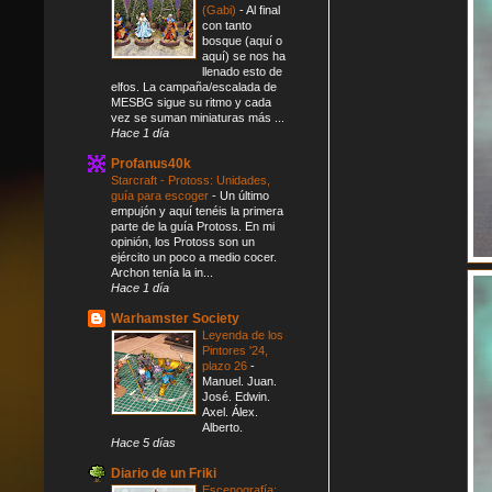
(Gabi)
-
Al final
con tanto
bosque (aquí o
aquí) se nos ha
llenado esto de
elfos. La campaña/escalada de
MESBG sigue su ritmo y cada
vez se suman miniaturas más ...
Hace 1 día
Profanus40k
Starcraft - Protoss: Unidades,
guía para escoger
-
Un último
empujón y aquí tenéis la primera
parte de la guía Protoss. En mi
opinión, los Protoss son un
ejército un poco a medio cocer.
Archon tenía la in...
Hace 1 día
Warhamster Society
Leyenda de los
Pintores '24,
plazo 26
-
Manuel. Juan.
José. Edwin.
Axel. Álex.
Alberto.
Hace 5 días
Diario de un Friki
Escenografía: