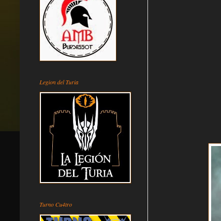
Legion del Turia
Turno Cu4tro