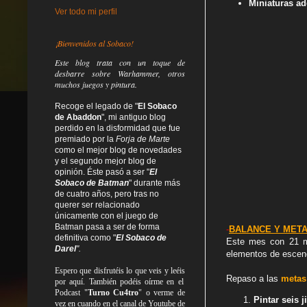
Miniaturas ad
Ver todo mi perfil
¡Bienvenidos al Sobaco!
Este blog trata
con un toque de
desbarre
sobre Warhammer, otros
muchos juegos y pintura.
Recoge el legado de "
El Sobaco
de Abaddon
", mi antiguo blog
perdido en la disformidad
que fue
premiado por la
Forja de Marte
como el mejor blog de novedades
y el segundo mejor blog de
opinión. Éste pasó a ser "
El
Sobaco de Batman
" durante más
de cuatro años, pero tras no
querer ser relacionado
únicamente con el juego de
Batman pasa a ser de forma
-
BALANCE Y META
definitiva como
"
El Sobaco de
Este mes con 21 mi
Darel
".
elementos de escenog
Espero que disfrutéis lo que
veis
y
leéis
Repaso a las
metas
por aquí. También podéis oírme en el
Podcast "
Turno Cu4tro
" o verme de
Pintar seis 
vez en cuando en el canal de Youtube de