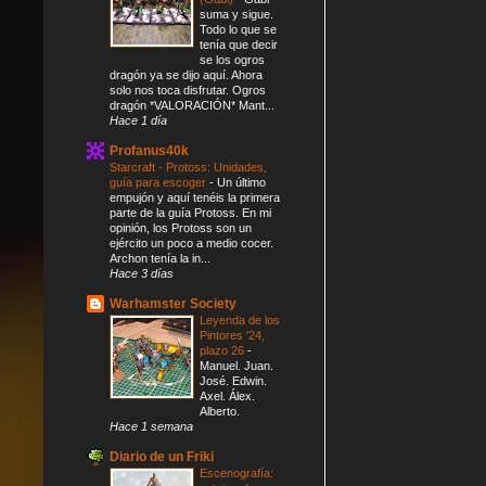
suma y sigue.
Todo lo que se
tenía que decir
se los ogros
dragón ya se dijo aquí. Ahora
solo nos toca disfrutar. Ogros
dragón *VALORACIÓN* Mant...
Hace 1 día
Profanus40k
Starcraft - Protoss: Unidades,
guía para escoger
-
Un último
empujón y aquí tenéis la primera
parte de la guía Protoss. En mi
opinión, los Protoss son un
ejército un poco a medio cocer.
Archon tenía la in...
Hace 3 días
Warhamster Society
Leyenda de los
Pintores '24,
plazo 26
-
Manuel. Juan.
José. Edwin.
Axel. Álex.
Alberto.
Hace 1 semana
Diario de un Friki
Escenografía: