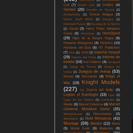
Cult
(7)
Goblins
(4)
Goblin Cult
(1)
Gondor
(20)
Gondor en Guerra
(2)
Grecia Antigua
(3)
Gorkamorka
(1)
Green Stuff World
(1)
Griegos
(1)
Grimdark Future
(1)
Guargia de la Noche
Harad
(3)
Harry Potter Miniature
(2)
HeroQuest
Game
(6)
Heroforge
(1)
(29)
Hijos de la Sangre Negra
(8)
Hispania Wargames
(4)
Histórico
(10)
Hombres del Este
(6)
HT Publishers
Imperial Assault
(7)
Idos
(1)
IIWW
(2)
(29)
Informe de
Imperio del Polvo
(2)
batalla
(14)
Iron Golems
(4)
Isengard
(1)
Juego de Tronos
(2)
Juegos de
Juegos de mesa
(53)
cartas
(1)
Kings of
Kensei
(4)
Kickstarter
(4)
Knight Models
War
(19)
(227)
La Guerra del Anillo
(9)
Legion of Everblight
(33)
Liga
(2)
Ligas de los Votann
(1)
Lothlorien
(1)
Marvel
Mantic
(6)
Marvel Universe
(4)
Universe Miniature Game
(35)
Mercenarios
(3)
MeepleQuest
(1)
MoM Miniaturas
(42)
Modelismo
(1)
Montaje
(59)
Mordor
(12)
Moria
(5)
Mortal Gods
(6)
Mutardos
(8)