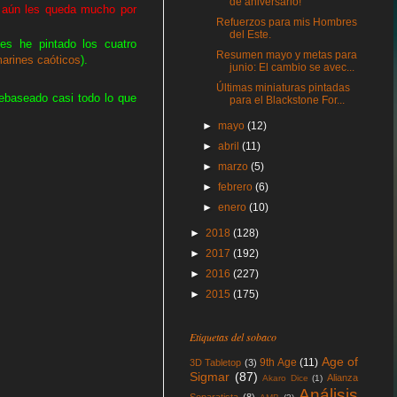
de aniversario!
aún les queda mucho por
Refuerzos para mis Hombres
del Este.
s he pintado los cuatro
Resumen mayo y metas para
arines caóticos
).
junio: El cambio se avec...
Últimas miniaturas pintadas
ebaseado casi todo lo que
para el Blackstone For...
►
mayo
(12)
►
abril
(11)
►
marzo
(5)
►
febrero
(6)
►
enero
(10)
►
2018
(128)
►
2017
(192)
►
2016
(227)
►
2015
(175)
Etiquetas del sobaco
Age of
9th Age
(11)
3D Tabletop
(3)
Sigmar
(87)
Alianza
Akaro Dice
(1)
Análisis