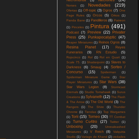
Necrones
(24)
Necromunda
(5)
Novedades
(219)
Norses
(1)
Off-topic
(3)
Ogros
(7)
Ofertas
(1)
One
Orcos
(5)
Page Rules
(1)
Orkos
(1)
Pandilleros
(6)
Panda Bane
(1)
Patreon
Pintura
(491)
(1)
Pinceles
(1)
Preview
(22)
Privater
Podcast
(7)
Press
(25)
Punkapocalyptic
(47)
Reinos Ogros
(8)
Reaper Miniatures
(1)
Resina Planet
(17)
Reyes
Funerarios
(9)
RN Estudio
(5)
Rojocinco
(1)
Rol
(1)
Rol en Quart
(1)
Slaves to
Scale 75.
(1)
Shatterpoint
(1)
Sorteo /
Darkness
(6)
Smaug
(4)
Concurso
(15)
Spiderman
(1)
Spiderman Miniature Game
(1)
Star
Star Wars
(38)
Player Miniatures
(1)
Star Wars Legion
(8)
Stormcast
Eternals
(1)
Studio Tomahawk
(1)
Surus
Sylvaneth
(12)
Creations
(1)
The Flash
The Old World
(3)
& The Arrow
(1)
The
Rangers
(1)
The Shire
(1)
Thunder
Chrome
(1)
Tiendas
(1)
Top Wargames
Torii
(15)
Torneo
(30)
(1)
TT Combat
Turno Cu4tro
(27)
(1)
Twitter
(1)
Unboxing
(20)
Unrealeashed
V Reich
(8)
Miniatures
(1)
Valquiria
Studio
(1)
Variags de Khand
(2)
vedades