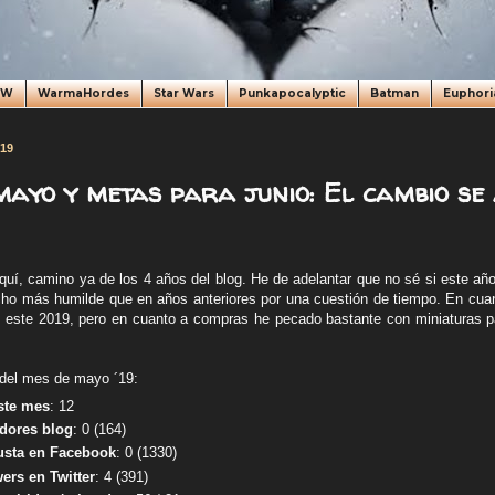
oW
WarmaHordes
Star Wars
Punkapocalyptic
Batman
Euphori
019
ayo y metas para junio: El cambio se 
uí, camino ya de los 4 años del blog. He de adelantar que no sé si este año
ho más humilde que en años anteriores por una cuestión de tiempo. En cuan
 este 2019, pero en cuanto a compras he pecado bastante con miniaturas pa
 del mes de mayo ´19:
ste mes
:
12
dores blog
: 0 (164)
sta en Facebook
:
0 (1330)
ers en Twitter
:
4 (391)