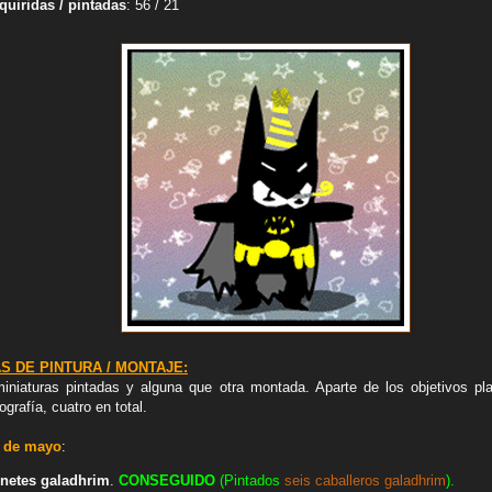
quiridas / pintadas
: 56 / 21
S DE PINTURA / MONTAJE:
niaturas pintadas y alguna que otra montada. Aparte de los objetivos pl
rafía, cuatro en total.
 de mayo
:
jinetes galadhrim
.
CONSEGUIDO
(Pintados
seis caballeros galadhrim
).