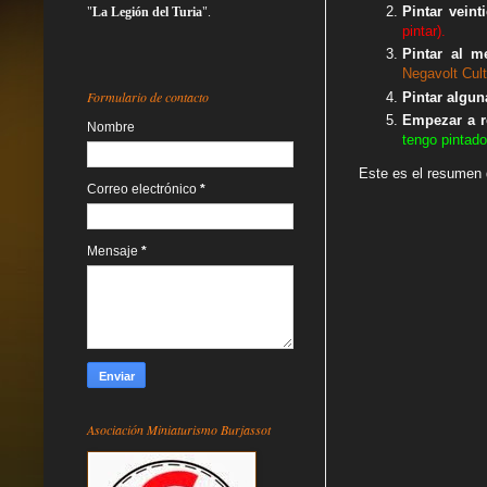
Pintar veint
"
La Legión del Turia
".
pintar).
Pintar al m
Negavolt Cult
Formulario de contacto
Pintar algun
Empezar a r
Nombre
tengo pintado
Este es el resumen 
Correo electrónico
*
Mensaje
*
Asociación Miniaturismo Burjassot