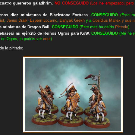
icuatro guerreros galadhrim
.
NO CONSEGUIDO
(Los he empezado, pero 
enos diez miniaturas de Blackstone Fortress
.
CONSEGUIDO
(Este me
ist
,
Janus Draik
,
Espern Locarno
,
Dahyak Grekh
y a
Obsidius Mallex y sus m
a miniatura de Dragon Ball.
CONSEGUIDO
(Este mes ha caído
Piccolo
).
ebasear mi ejército de Reinos Ogros para KoW.
CONSEGUIDO
(Me he r
 de Ogros, lo podéis ver
aquí
).
de lo pintado: