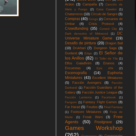
Action
(3)
Campaña
(7)
Canción de
Hielo y Fuego
(2)
Casa Cawdor
(1)
Chatarreros
(10)
Círculo de Sangre
(5)
Compras
(40)
Corsarios de
Congo
(2)
Umbar
(4)
Crisis Protocol
(4)
Crowdfunding
(35)
Cursed City
(2)
DC
Dark denezins of Mirkwood
(1)
Universe Miniature Game
(19)
Desafío de pintura
(20)
Dragon Ball
(10)
Drukhari
(7)
Dungeon Saga
(3)
El Señor de
Dunland
(4)
Edge
(2)
los Anillos
(82)
El Taller de Yila
(1)
Elfos Galadhrim
(8)
Enanos
(4)
Encuestas
(4)
Epic 40k
(2)
Escenografía
(14)
Euphoria
Miniatures
(43)
Excellent Miniatures
(5)
Facción Avengers
(8)
Facción
Facción Guardians of the
Darkseid
(1)
Galaxy
(6)
Facción Justice League
(5)
Facción Lanterns
(1)
Facebook
(1)
Fantasy Flight Games
(8)
Fangorn
(1)
Far Harad
(5)
Feudos
(5)
Final Fantasy
Footsore Miniatures
(4)
(1)
Forja de
Free
Freak Wars
(3)
Marte
(1)
Agents
(50)
Frostgrave
(29)
Games Workshop
(262)
Genestealer
Gamezone
(1)