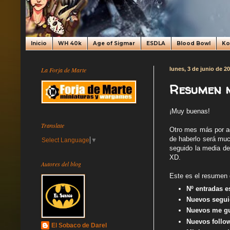
Inicio
WH 40k
Age of Sigmar
ESDLA
Blood Bowl
K
La Forja de Marte
lunes, 3 de junio de 2
Resumen m
¡Muy buenas!
Translate
Otro mes más por aq
de haberlo será muc
Select Language
▼
seguido la media de
XD.
Autores del blog
Este es el resumen
Nº entradas e
Nuevos segui
Nuevos me gu
Nuevos follow
El Sobaco de Darel