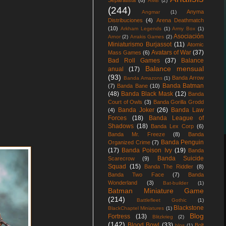
Separatista
(8)
AMB
(2)
(244)
Anyma
Angmar
(1)
Distribuciones
(4)
Arena Deathmatch
(10)
Arkham Legends
(1)
Army Box
(1)
Asociación
Arnor
(2)
Arrakis Games
(2)
Miniaturismo Burjassot
(11)
Atomic
Avatars of War
(37)
Mass Games
(6)
Bad Roll Games
(37)
Balance
Balance mensual
anual
(17)
(93)
Banda Arrow
Banda Amazons
(1)
Banda Batman
(7)
Banda Bane
(10)
(48)
Banda Black Mask
(12)
Banda
Court of Owls
(3)
Banda Gorilla Grodd
Banda Joker
(26)
Banda Law
(4)
Forces
(18)
Banda League of
Shadows
(18)
Banda Lex Corp
(6)
Banda Mr. Freeze
(8)
Banda
Banda Penguin
Organized Crime
(7)
(17)
Banda Poison Ivy
(19)
Banda
Banda Suicide
Scarecrow
(9)
Squad
(15)
Banda The Riddler
(8)
Banda Two Face
(7)
Banda
Wonderland
(3)
Bat-builder
(1)
Batman Miniature Game
(214)
Battlefleet Gothic
(1)
Blackstone
BlackChaptel Miniatures
(1)
Blog
Fortress
(13)
Blitzkrieg
(2)
(142)
Blood Bowl
(33)
Bolt
blos
(1)