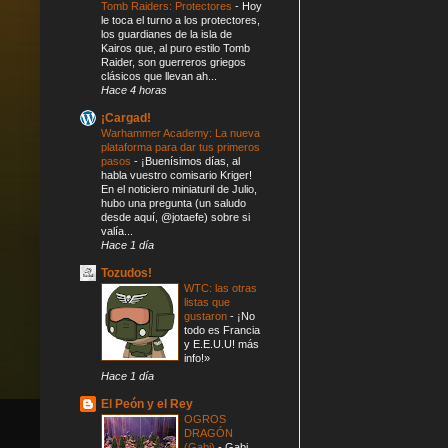
Tomb Raiders: Protectores
-
Hoy
le toca el turno a los protectores,
los guardianes de la isla de
Kairos que, al puro estilo Tomb
Raider, son guerreros griegos
clásicos que llevan ah...
Hace 4 horas
¡Cargad!
Warhammer Academy: La nueva
plataforma para dar tus primeros
pasos
-
¡Buenísimos días, al
habla vuestro comisario Kriger!
En el noticiero miniaturil de Julio,
hubo una pregunta (un saludo
desde aquí, @jotaefe) sobre si
valía...
Hace 1 día
Tozudos!
WTC: las otras
listas que
gustaron
-
¡No
todo es Francia
y E.E.U.U! más
info!»
Hace 1 día
El Peón y el Rey
OGROS
DRAGÓN
(Gabi)
-
Gabi