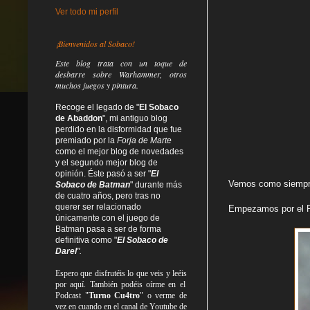
Ver todo mi perfil
¡Bienvenidos al Sobaco!
Este blog trata
con un toque de
desbarre
sobre Warhammer, otros
muchos juegos y pintura.
Recoge el legado de "
El Sobaco
de Abaddon
", mi antiguo blog
perdido en la disformidad
que fue
premiado por la
Forja de Marte
como el mejor blog de novedades
y el segundo mejor blog de
opinión. Éste pasó a ser "
El
Vemos como siempre,
Sobaco de Batman
" durante más
de cuatro años, pero tras no
querer ser relacionado
Empezamos por el Re
únicamente con el juego de
Batman pasa a ser de forma
definitiva como
"
El Sobaco de
Darel
".
Espero que disfrutéis lo que
veis
y
leéis
por aquí. También podéis oírme en el
Podcast "
Turno Cu4tro
" o verme de
vez en cuando en el canal de Youtube de