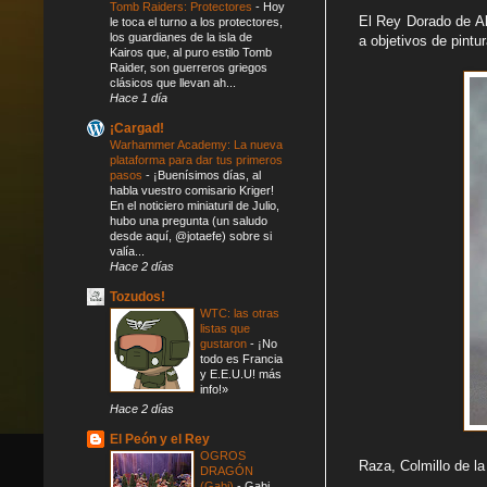
Tomb Raiders: Protectores
-
Hoy
El Rey Dorado de Ab
le toca el turno a los protectores,
los guardianes de la isla de
a objetivos de pintur
Kairos que, al puro estilo Tomb
Raider, son guerreros griegos
clásicos que llevan ah...
Hace 1 día
¡Cargad!
Warhammer Academy: La nueva
plataforma para dar tus primeros
pasos
-
¡Buenísimos días, al
habla vuestro comisario Kriger!
En el noticiero miniaturil de Julio,
hubo una pregunta (un saludo
desde aquí, @jotaefe) sobre si
valía...
Hace 2 días
Tozudos!
WTC: las otras
listas que
gustaron
-
¡No
todo es Francia
y E.E.U.U! más
info!»
Hace 2 días
El Peón y el Rey
OGROS
Raza, Colmillo de la
DRAGÓN
(Gabi)
-
Gabi