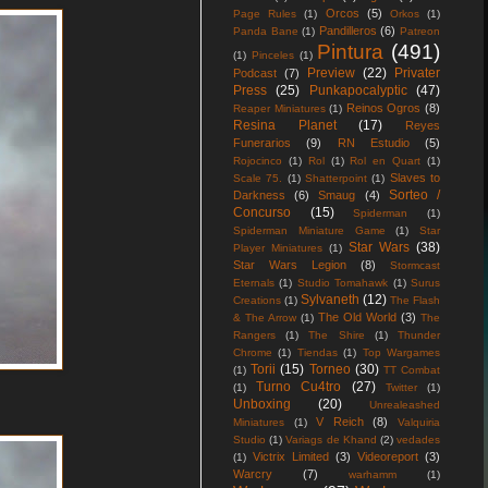
Orcos
(5)
Page Rules
(1)
Orkos
(1)
Pandilleros
(6)
Panda Bane
(1)
Patreon
Pintura
(491)
(1)
Pinceles
(1)
Preview
(22)
Privater
Podcast
(7)
Press
(25)
Punkapocalyptic
(47)
Reinos Ogros
(8)
Reaper Miniatures
(1)
Resina Planet
(17)
Reyes
Funerarios
(9)
RN Estudio
(5)
Rojocinco
(1)
Rol
(1)
Rol en Quart
(1)
Slaves to
Scale 75.
(1)
Shatterpoint
(1)
Sorteo /
Darkness
(6)
Smaug
(4)
Concurso
(15)
Spiderman
(1)
Spiderman Miniature Game
(1)
Star
Star Wars
(38)
Player Miniatures
(1)
Star Wars Legion
(8)
Stormcast
Eternals
(1)
Studio Tomahawk
(1)
Surus
Sylvaneth
(12)
Creations
(1)
The Flash
The Old World
(3)
& The Arrow
(1)
The
Rangers
(1)
The Shire
(1)
Thunder
Chrome
(1)
Tiendas
(1)
Top Wargames
Torii
(15)
Torneo
(30)
(1)
TT Combat
Turno Cu4tro
(27)
(1)
Twitter
(1)
Unboxing
(20)
Unrealeashed
V Reich
(8)
Miniatures
(1)
Valquiria
Studio
(1)
Variags de Khand
(2)
vedades
Victrix Limited
(3)
Videoreport
(3)
(1)
Warcry
(7)
warhamm
(1)