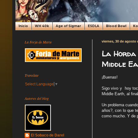
Inicio
WH 40k
Age of Sigmar
ESDLA
Blood Bowl
K
La Forja de Marte
viernes, 30 de agosto 
La Horda 
Middle Ea
Translate
¡Buenas!
Select Language
▼
Sigo vivo y hoy to
Middle Earth, al fin
Autores del blog
Un problema cuando 
años?, con lo que t
como mucho. Y de pi
El Sobaco de Darel