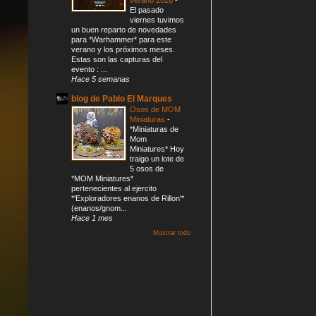
El pasado
viernes tuvimos
un buen reparto de novedades
para *Warhammer* para este
verano y los próximos meses.
Estas son las capturas del
evento : ...
Hace 5 semanas
blog de Pablo El Marques
Osos de MOM
Miniaturas
-
*Miniaturas de
Mom
Miniatures* Hoy
traigo un lote de
5 osos de
*MOM Miniatures*
pertenecientes al ejercito
*'Exploradores enanos de Rillon'*
(enanos/gnom...
Hace 1 mes
Mostrar todo