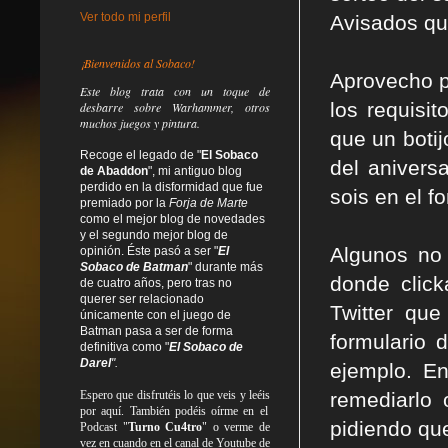
Ver todo mi perfil
Avisados qu
¡Bienvenidos al Sobaco!
Aprovecho p
Este blog trata
con un toque de
los requisi
desbarre
sobre Warhammer, otros
muchos juegos y pintura.
que un botij
Recoge el legado de "
El Sobaco
del anivers
de Abaddon
", mi antiguo blog
perdido en la disformidad
que fue
sois en el f
premiado por la
Forja de Marte
como el mejor blog de novedades
y el segundo mejor blog de
Algunos no
opinión. Éste pasó a ser "
El
Sobaco de Batman
" durante más
donde clic
de cuatro años, pero tras no
querer ser relacionado
Twitter qu
únicamente con el juego de
Batman pasa a ser de forma
formulario 
definitiva como
"
El Sobaco de
Darel
".
ejemplo. En
Espero que disfrutéis lo que
veis
y
leéis
remediarlo 
por aquí. También podéis oírme en el
pidiendo qu
Podcast "
Turno Cu4tro
" o verme de
vez en cuando en el canal de Youtube de