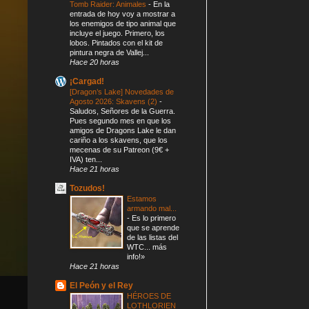
Tomb Raider: Animales
-
En la
entrada de hoy voy a mostrar a
los enemigos de tipo animal que
incluye el juego. Primero, los
lobos. Pintados con el kit de
pintura negra de Vallej...
Hace 20 horas
¡Cargad!
[Dragon’s Lake] Novedades de
Agosto 2026: Skavens (2)
-
Saludos, Señores de la Guerra.
Pues segundo mes en que los
amigos de Dragons Lake le dan
cariño a los skavens, que los
mecenas de su Patreon (9€ +
IVA) ten...
Hace 21 horas
Tozudos!
Estamos
armando mal...
-
Es lo primero
que se aprende
de las listas del
WTC... más
info!»
Hace 21 horas
El Peón y el Rey
HÉROES DE
LOTHLORIEN