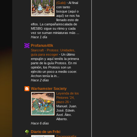
(Gabi)
-
Al final
con tanto
bosque (aquí o
aquí) se nos ha
llenado esto de
elfos. La campaña/escalada de
MESBG sigue su ritmo y cada
vez se suman miniaturas más ...
Hace 1 día
Profanus40k
Starcraft - Protoss: Unidades,
guía para escoger
-
Un último
empujón y aquí tenéis la primera
parte de la guía Protoss. En mi
opinión, los Protoss son un
ejército un poco a medio cocer.
Archon tenía la in...
Hace 2 días
Warhamster Society
Leyenda de los
Pintores '24,
plazo 26
-
Manuel. Juan.
José. Edwin.
Axel. Álex.
Alberto.
Hace 6 días
Diario de un Friki
Escenografía: