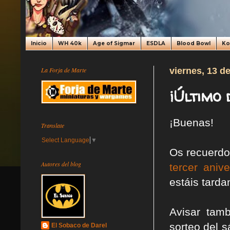
Inicio
WH 40k
Age of Sigmar
ESDLA
Blood Bowl
K
La Forja de Marte
viernes, 13 de
¡Último
¡Buenas!
Translate
Select Language
▼
Os recuerdo
Autores del blog
tercer anive
estáis tarda
Avisar tam
sorteo del s
El Sobaco de Darel