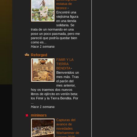
estatua de
bronce
-
Encontré una
viejísima figura
en una tienda
solidaria. Se
trata de un normando en una
pose un poco pasmada, pero me
pareció que podría quedar bien
como es...
Hace 1 semana
Reforged
FIMIR Y LA
TIERRA
BENDITA
-
Bienvenidos un
mes más. Tras
el parón del
mes anterior,
hoy os traemos dos nuevos
libros de ejército en verión beta:
los Fimir y la Tierra Bendita. Por
...
Hace 1 semana
miniwars
Capturas del
avance de
novedades
Warhammer de
verano 2026
-