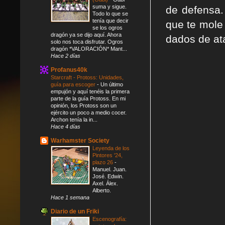
suma y sigue.
de defensa.
Todo lo que se
tenía que decir
que te mole 
se los ogros
dragón ya se dijo aquí. Ahora
dados de at
solo nos toca disfrutar. Ogros
dragón *VALORACIÓN* Mant...
Hace 2 días
Profanus40k
Starcraft - Protoss: Unidades,
guía para escoger
-
Un último
empujón y aquí tenéis la primera
parte de la guía Protoss. En mi
opinión, los Protoss son un
ejército un poco a medio cocer.
Archon tenía la in...
Hace 4 días
Warhamster Society
Leyenda de los
Pintores '24,
plazo 26
-
Manuel. Juan.
José. Edwin.
Axel. Álex.
Alberto.
Hace 1 semana
Diario de un Friki
Escenografía: