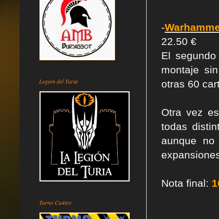
-
Warhammer 
22.50 €
El segundo 
montaje si
Legion del Turia
otras 60 car
Otra vez e
todas disti
aunque no 
expansiones
Nota final:
1
Turno Cu4tro