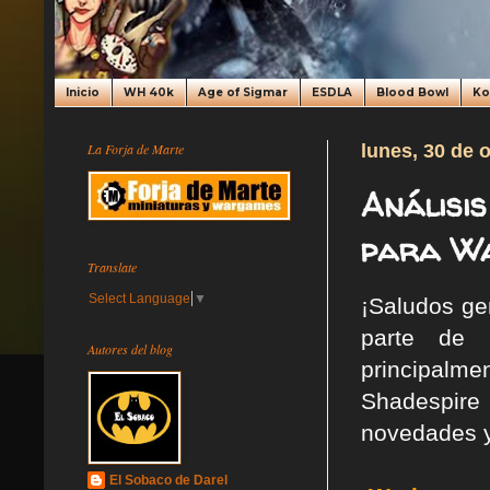
Inicio
WH 40k
Age of Sigmar
ESDLA
Blood Bowl
K
La Forja de Marte
lunes, 30 de 
Análisis
para Wa
Translate
Select Language
▼
¡Saludos ge
parte de 
Autores del blog
principal
Shadespire
novedades y
El Sobaco de Darel