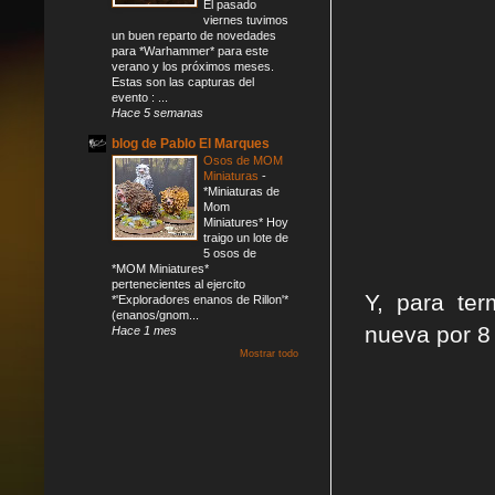
El pasado
viernes tuvimos
un buen reparto de novedades
para *Warhammer* para este
verano y los próximos meses.
Estas son las capturas del
evento : ...
Hace 5 semanas
blog de Pablo El Marques
Osos de MOM
Miniaturas
-
*Miniaturas de
Mom
Miniatures* Hoy
traigo un lote de
5 osos de
*MOM Miniatures*
pertenecientes al ejercito
Y, para te
*'Exploradores enanos de Rillon'*
(enanos/gnom...
nueva por 8 
Hace 1 mes
Mostrar todo