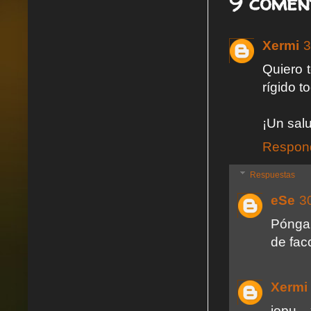
9 comen
Xermi
3
Quiero 
rígido t
¡Un sal
Respon
Respuestas
eSe
3
Póngam
de fac
Xermi
jopu...