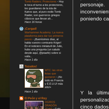
Tomb Raiders: Protectores
-
Hoy
personaje.
le toca el turno a los protectores,
los guardianes de la isla de
inconvenie
Kairos que, al puro estilo Tomb
Raider, son guerreros griegos
poniendo ca
clásicos que llevan ah...
Hace 16 horas
¡Cargad!
Warhammer Academy: La nueva
plataforma para dar tus primeros
pasos
-
¡Buenísimos días, al
habla vuestro comisario Kriger!
En el noticiero miniaturil de Julio,
hubo una pregunta (un saludo
desde aquí, @jotaefe) sobre si
valía...
Hace 1 día
Tozudos!
WTC: las otras
listas que
gustaron
-
¡No
todo es Francia
y E.E.U.U! más
info!»
Y la últi
Hace 1 día
El Peón y el Rey
personaliza
OGROS
DRAGÓN
cinco dados
(Gabi)
-
Gabi