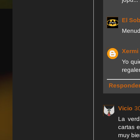
El So
Menudo
Xermi
Yo qui
regale
Responde
Vicio
30
La verd
cartas e
muy bie