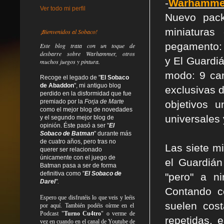
-
Warhammer
Ver todo mi perfil
Nuevo pac
miniaturas
¡Bienvenidos al Sobaco!
pegamento: 
Este blog trata
con un toque de
desbarre
sobre Warhammer, otros
y El Guardiá
muchos juegos y pintura.
modo: 9 car
Recoge el legado de "
El Sobaco
de Abaddon
", mi antiguo blog
exclusivas d
perdido en la disformidad
que fue
premiado por la
Forja de Marte
objetivos 
como el mejor blog de novedades
universales 
y el segundo mejor blog de
opinión. Éste pasó a ser "
El
Sobaco de Batman
" durante más
de cuatro años, pero tras no
Las siete m
querer ser relacionado
únicamente con el juego de
el Guardián
Batman pasa a ser de forma
definitiva como
"
El Sobaco de
"pero" a n
Darel
".
Contando c
Espero que disfrutéis lo que
veis
y
leéis
suelen cos
por aquí. También podéis oírme en el
Podcast "
Turno Cu4tro
" o verme de
repetidas, 
vez en cuando en el canal de Youtube de