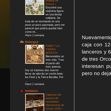
estatua de
bronce
-
Encontré una
viejísima figura
en una tienda
solidaria. Se
trata de un normando en una
pose un poco pasmada, pero me
pareció que podría quedar bien
como es...
Hace 1 semana
Nuevamente
Reforged
caja con 12
FIMIR Y LA
TIERRA
lanceros y 
BENDITA
-
Bienvenidos un
de tres Orc
mes más. Tras
el parón del
interesan p
mes anterior,
hoy os traemos dos nuevos
pero no deja
libros de ejército en verión beta:
los Fimir y la Tierra Bendita. Por
...
Hace 1 semana
miniwars
Capturas del
avance de
novedades
Warhammer de
verano 2026
-