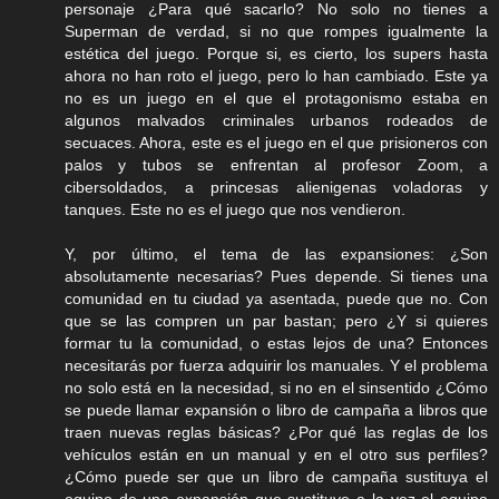
personaje ¿Para qué sacarlo? No solo no tienes a
Superman de verdad, si no que rompes igualmente la
estética del juego. Porque si, es cierto, los supers hasta
ahora no han roto el juego, pero lo han cambiado. Este ya
no es un juego en el que el protagonismo estaba en
algunos malvados criminales urbanos rodeados de
secuaces. Ahora, este es el juego en el que prisioneros con
palos y tubos se enfrentan al profesor Zoom, a
cibersoldados, a princesas alienigenas voladoras y
tanques. Este no es el juego que nos vendieron.
Y, por último, el tema de las expansiones: ¿Son
absolutamente necesarias? Pues depende. Si tienes una
comunidad en tu ciudad ya asentada, puede que no. Con
que se las compren un par bastan; pero ¿Y si quieres
formar tu la comunidad, o estas lejos de una? Entonces
necesitarás por fuerza adquirir los manuales. Y el problema
no solo está en la necesidad, si no en el sinsentido ¿Cómo
se puede llamar expansión o libro de campaña a libros que
traen nuevas reglas básicas? ¿Por qué las reglas de los
vehículos están en un manual y en el otro sus perfiles?
¿Cómo puede ser que un libro de campaña sustituya el
equipo de una expansión que sustituye a la vez el equipo