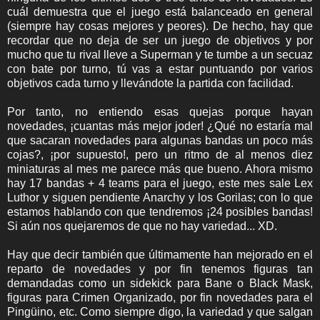
cuál demuestra que el juego está balanceado en general
(siempre hay cosas mejores y peores). De hecho, hay que
recordar que no deja de ser un juego de objetivos y por
mucho que tu rival lleve a Superman y te tumbe a un secuaz
con bate por turno, tú vas a estar puntuando por varios
objetivos cada turno y llevándote la partida con facilidad.
Por tanto, no entiendo esas quejas porque hayan
novedades, ¡cuantas más mejor joder! ¿Qué no estaría mal
que sacaran novedades para algunas bandas un poco más
cojas?, ¡por supuesto!, pero un ritmo de al menos diez
miniaturas al mes me parece más que bueno. Ahora mismo
hay 17 bandas + 4 teams para el juego, este mes sale Lex
Luthor y siguen pendiente Anarchy y los Gorilas; con lo que
estamos hablando con que tendremos ¡24 posibles bandas!
Si aún nos quejaremos de que no hay variedad... XD.
Hay que decir también que últimamente han mejorado en el
reparto de novedades y por fin tenemos figuras tan
demandadas como un sidekick para Bane o Black Mask,
figuras para Crimen Organizado, por fin novedades para el
Pingüino, etc. Como siempre digo, la variedad y que salgan