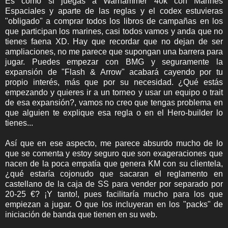
Es como si juegas a Warhammer 40k con Marines
Espaciales y aparte de las reglas y el codex estuvieras
"obligado" a comprar todos los libros de campañas en los
que participan los marines, casi todos vamos y anda que no
tienes faena XD. Hay que recordar que no dejan de ser
ampliaciones, no me parece que supongan una barrera para
jugar. Puedes empezar con BMG y seguramente la
expansión de "Flash & Arrow" acabará cayendo por tu
propio interés, más que por su necesidad. ¿Qué estás
empezando y quieres ir a un torneo y usar un equipo o trait
de esa expansión?, vamos no creo que tengas problema en
que alguien te explique esa regla o en el Hero-builder lo
tienes...
Así que en ese aspecto, me parece absurdo mucho de lo
que se comenta y estoy seguro que son exageraciones que
nacen de la poca empatía que genera KM con su clientela,
¿qué estaría cojonudo que sacaran el reglamento en
castellano de la caja de SS para vender por separado por
20-25 €? ¡Y tanto!, pues facilitaría mucho para los que
empiezan a jugar. O que los incluyeran en los "packs" de
iniciación de banda que tienen en su web.