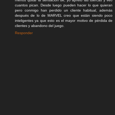
menos quitar la sensación de; yo apretó las tuercas y veo
cuantos pican. Desde luego pueden hacer lo que quieran
pero conmigo han perdido un cliente habitual, además
después de lo de MARVEL creo que están siendo poco
inteligentes ya que esto es el mayor motivo de pérdida de
clientes y abandono del juego.
Responder