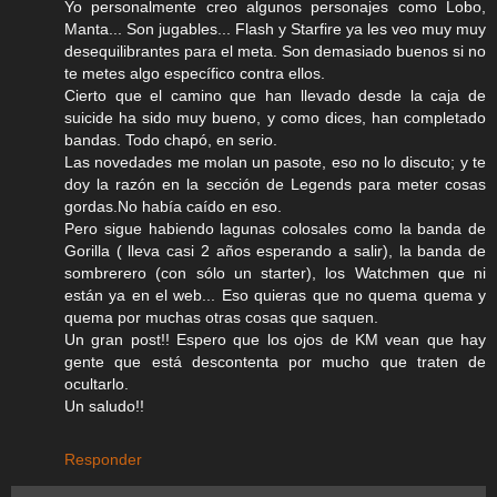
Yo personalmente creo algunos personajes como Lobo,
Manta... Son jugables... Flash y Starfire ya les veo muy muy
desequilibrantes para el meta. Son demasiado buenos si no
te metes algo específico contra ellos.
Cierto que el camino que han llevado desde la caja de
suicide ha sido muy bueno, y como dices, han completado
bandas. Todo chapó, en serio.
Las novedades me molan un pasote, eso no lo discuto; y te
doy la razón en la sección de Legends para meter cosas
gordas.No había caído en eso.
Pero sigue habiendo lagunas colosales como la banda de
Gorilla ( lleva casi 2 años esperando a salir), la banda de
sombrerero (con sólo un starter), los Watchmen que ni
están ya en el web... Eso quieras que no quema quema y
quema por muchas otras cosas que saquen.
Un gran post!! Espero que los ojos de KM vean que hay
gente que está descontenta por mucho que traten de
ocultarlo.
Un saludo!!
Responder