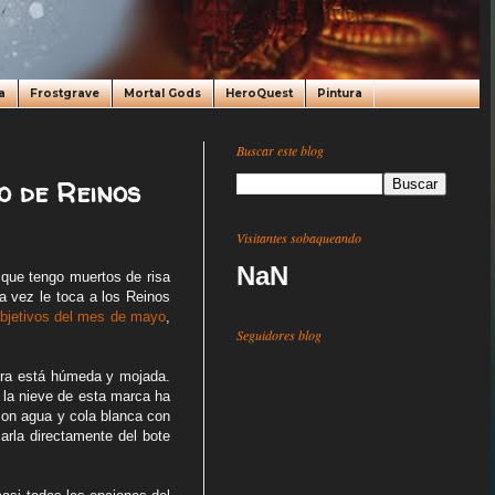
a
Frostgrave
Mortal Gods
HeroQuest
Pintura
Buscar este blog
o de Reinos
Visitantes sobaqueando
NaN
 que tengo muertos de risa
a vez le toca a los Reinos
bjetivos del mes de mayo
,
Seguidores blog
erra está húmeda y mojada.
e la nieve de esta marca ha
con agua y cola blanca con
arla directamente del bote