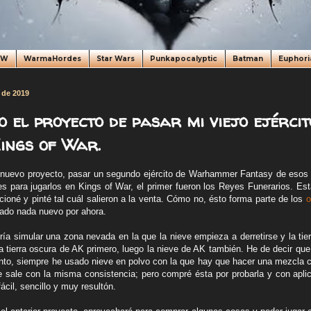
oW
WarmaHordes
Star Wars
Punkapocalyptic
Batman
Euphori
 de 2019
 el proyecto de pasar mi viejo ejércit
ings of War.
n nuevo proyecto, pasar un segundo ejército de Warhammer Fantasy de esos
es para jugarlos en Kings of War, el primer fueron los Reyes Funerarios. Est
ioné y pinté tal cuál salieron a la venta. Cómo no, ésto forma parte de los
o
ado nada nuevo por ahora.
ría simular una zona nevada en la que la nieve empieza a derretirse y la ti
la tierra oscura de AK primero, luego la nieve de AK también. He de decir qu
nto, siempre he usado nieve en polvo con la que hay que hacer una mezcla 
e sale con la misma consistencia; pero compré ésta por probarla y con aplic
ácil, sencillo y muy resultón.