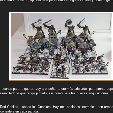
 el anterior proyecto, aprovecharé para comprar algunas cosas y poder jugar 
a peanas para lo que os voy a enseñar ahora más adelante, pero pronto esp
basear todo lo que tengo pintado; así como para las nuevas adquisiciones. 
Red Goblins, usando los Gnoblars. Hay tres opciones: normales, con armas
considere en cada partida.