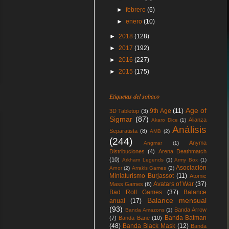
►
febrero
(6)
►
enero
(10)
►
2018
(128)
►
2017
(192)
►
2016
(227)
►
2015
(175)
Etiquetas del sobaco
Age of
9th Age
(11)
3D Tabletop
(3)
Sigmar
(87)
Alianza
Akaro Dice
(1)
Análisis
Separatista
(8)
AMB
(2)
(244)
Anyma
Angmar
(1)
Distribuciones
(4)
Arena Deathmatch
(10)
Arkham Legends
(1)
Army Box
(1)
Asociación
Arnor
(2)
Arrakis Games
(2)
Miniaturismo Burjassot
(11)
Atomic
Avatars of War
(37)
Mass Games
(6)
Bad Roll Games
(37)
Balance
Balance mensual
anual
(17)
(93)
Banda Arrow
Banda Amazons
(1)
Banda Batman
(7)
Banda Bane
(10)
(48)
Banda Black Mask
(12)
Banda