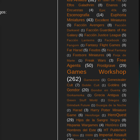
El Taller de Yila
(1)
Elfos Galadhrim
(8)
Enanos
(4)
Encuestas
(4)
Epic 40k
(2)
gos:
Escenografía
(14)
Euphoria
Miniatures
(43)
Excellent Miniatures
(5)
Facción Avengers
(8)
Facción
Facción Guardians of the
Darkseid
(1)
Galaxy
(6)
Facción Justice League
(5)
Facción Lanterns
(1)
Facebook
(1)
Fantasy Flight Games
(8)
Fangorn
(1)
Far Harad
(5)
Feudos
(5)
Final Fantasy
Footsore Miniatures
(4)
(1)
Forja de
Free
Freak Wars
(3)
Marte
(1)
Agents
(50)
Frostgrave
(29)
Games Workshop
(262)
Genestealer
Gamezone
(1)
Cult
(7)
Goblins
(4)
Goblin Cult
(1)
Gondor
(20)
Gondor en Guerra
(2)
Grecia Antigua
(3)
Gorkamorka
(1)
Green Stuff World
(1)
Griegos
(1)
Grimdark Future
(1)
Guargia de la Noche
Harad
(3)
Harry Potter Miniature
(2)
HeroQuest
Game
(6)
Heroforge
(1)
(29)
Hijos de la Sangre Negra
(8)
Hispania Wargames
(4)
Histórico
(10)
Hombres del Este
(6)
HT Publishers
Imperial Assault
(7)
Idos
(1)
IIWW
(2)