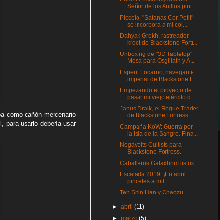
Señor de los Anillos pint...
Piccolo, "Satanàs Cor Petit"
se incorpora a mi col...
Dahyak Grekh, rastreador
kroot de Blackstone Fortr...
Unboxing de "3D Tabletop":
Mesa para Osgiliath y A...
Espern Locarno, navegante
imperial de Blackstone F...
Empezando el proyecto de
pasar mi viejo ejército d...
Janus Draik, el Rogue Trader
aba como cañón mercenario
de Blackstone Fortress.
 para usarlo debería usar
Campaña KoW: Guerra por
la Isla de la Sangre. Fina...
Negavolts Cultists para
Blackstone Fortress.
Caballeros Galadhrim listos.
Escalada 2019: ¡En abril
pinceles a mil!
Ten Shin Han y Chaozu.
►
abril
(11)
►
marzo
(5)