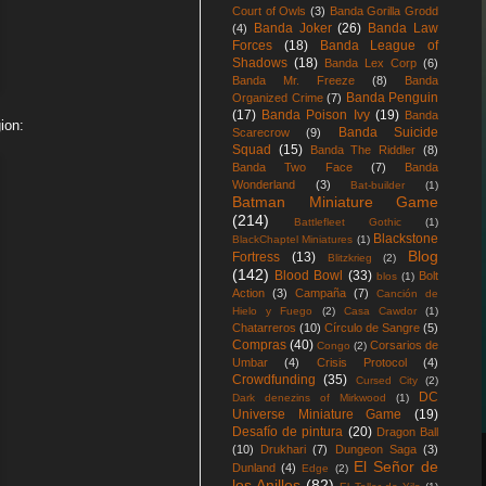
Court of Owls
(3)
Banda Gorilla Grodd
Banda Joker
(26)
Banda Law
(4)
Forces
(18)
Banda League of
Shadows
(18)
Banda Lex Corp
(6)
Banda Mr. Freeze
(8)
Banda
Banda Penguin
Organized Crime
(7)
(17)
Banda Poison Ivy
(19)
Banda
ion:
Banda Suicide
Scarecrow
(9)
Squad
(15)
Banda The Riddler
(8)
Banda Two Face
(7)
Banda
Wonderland
(3)
Bat-builder
(1)
Batman Miniature Game
(214)
Battlefleet Gothic
(1)
Blackstone
BlackChaptel Miniatures
(1)
Blog
Fortress
(13)
Blitzkrieg
(2)
(142)
Blood Bowl
(33)
Bolt
blos
(1)
Action
(3)
Campaña
(7)
Canción de
Hielo y Fuego
(2)
Casa Cawdor
(1)
Chatarreros
(10)
Círculo de Sangre
(5)
Compras
(40)
Corsarios de
Congo
(2)
Umbar
(4)
Crisis Protocol
(4)
Crowdfunding
(35)
Cursed City
(2)
DC
Dark denezins of Mirkwood
(1)
Universe Miniature Game
(19)
Desafío de pintura
(20)
Dragon Ball
(10)
Drukhari
(7)
Dungeon Saga
(3)
El Señor de
Dunland
(4)
Edge
(2)
los Anillos
(82)