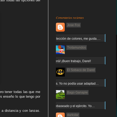
casi todas las opciones del
Comentarios recientes
Jose Fco
Muy buena elección de colores, me gusta.…
Trotamundos
¡Arnor no caerá! ¡Buen trabajo, Darel!
El Sobaco de Darel
Jajaja gracias. Yo no podía usar adaptad…
ero tener todas las que me
Bago Ganapie
Os enseño lo que tengo por
Increíble el rebaseado y el ejército. Yo…
 a distancia y con lanzas.
darkstar