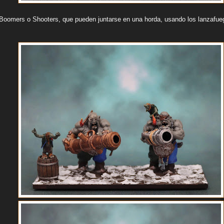
Boomers o Shooters, que pueden juntarse en una horda, usando los lanzafue