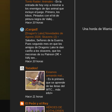
Tomb Raider: Animales
-
En la
entrada de hoy voy a mostrar a
los enemigos de tipo animal que
incluye el juego. Primero, los
lobos. Pintados con el kit de
pintura negra de Vallej...
Hace 10 horas
Una horda de Warrior
¡Cargad!
[Dragon’s Lake] Novedades de
Agosto 2026: Skavens (2)
-
Saludos, Señores de la Guerra.
Pues segundo mes en que los
amigos de Dragons Lake le dan
cariño a los skavens, que los
mecenas de su Patreon (9€ +
IVA) ten...
Hace 10 horas
Tozudos!
Estamos
armando mal...
-
Es lo primero
que se aprende
de las listas del
WTC... más
info!»
Hace 11 horas
El Peón y el Rey
HÉROES DE
LOTHLORIEN