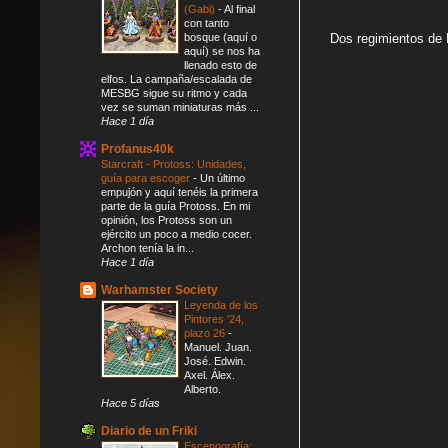
(Gabi)
-
Al final
con tanto
bosque (aquí o
Dos regimientos de 
aquí) se nos ha
llenado esto de
elfos. La campaña/escalada de
MESBG sigue su ritmo y cada
vez se suman miniaturas más ...
Hace 1 día
Profanus40k
Starcraft - Protoss: Unidades,
guía para escoger
-
Un último
empujón y aquí tenéis la primera
parte de la guía Protoss. En mi
opinión, los Protoss son un
ejército un poco a medio cocer.
Archon tenía la in...
Hace 1 día
Warhamster Society
Leyenda de los
Pintores '24,
plazo 26
-
Manuel. Juan.
José. Edwin.
Axel. Álex.
Alberto.
Hace 5 días
Diario de un Friki
Escenografía: