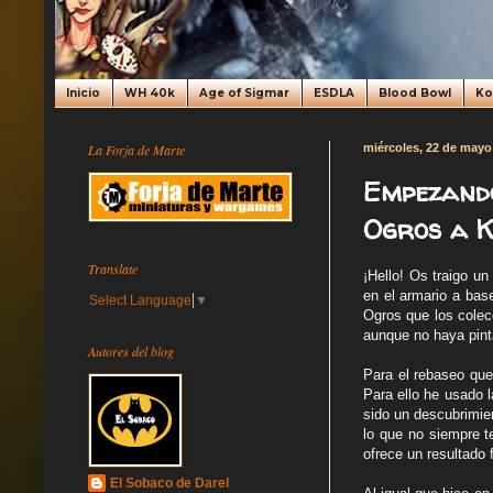
Inicio
WH 40k
Age of Sigmar
ESDLA
Blood Bowl
K
La Forja de Marte
miércoles, 22 de mayo
Empezando
Ogros a K
Translate
¡Hello! Os traigo u
en el armario a bas
Select Language
▼
Ogros que los colecc
aunque no haya pint
Autores del blog
Para el rebaseo que
Para ello he usado 
sido un descubrimie
lo que no siempre t
ofrece un resultado f
El Sobaco de Darel