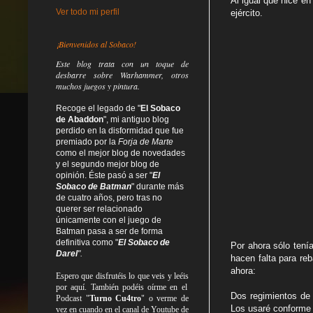
Al igual que hice en
Ver todo mi perfil
ejército.
¡Bienvenidos al Sobaco!
Este blog trata
con un toque de
desbarre
sobre Warhammer, otros
muchos juegos y pintura.
Recoge el legado de "
El Sobaco
de Abaddon
", mi antiguo blog
perdido en la disformidad
que fue
premiado por la
Forja de Marte
como el mejor blog de novedades
y el segundo mejor blog de
opinión. Éste pasó a ser "
El
Sobaco de Batman
" durante más
de cuatro años, pero tras no
querer ser relacionado
únicamente con el juego de
Batman pasa a ser de forma
definitiva como
"
El Sobaco de
Por ahora sólo tení
Darel
".
hacen falta para re
ahora:
Espero que disfrutéis lo que
veis
y
leéis
por aquí. También podéis oírme en el
Dos regimientos de 
Podcast "
Turno Cu4tro
" o verme de
Los usaré conforme 
vez en cuando en el canal de Youtube de