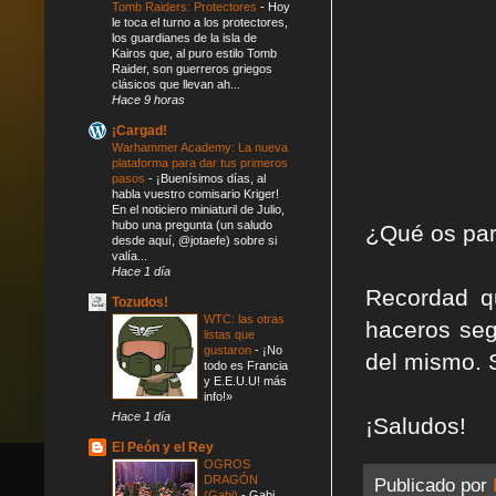
Tomb Raiders: Protectores
-
Hoy
le toca el turno a los protectores,
los guardianes de la isla de
Kairos que, al puro estilo Tomb
Raider, son guerreros griegos
clásicos que llevan ah...
Hace 9 horas
¡Cargad!
Warhammer Academy: La nueva
plataforma para dar tus primeros
pasos
-
¡Buenísimos días, al
habla vuestro comisario Kriger!
En el noticiero miniaturil de Julio,
hubo una pregunta (un saludo
¿Qué os par
desde aquí, @jotaefe) sobre si
valía...
Hace 1 día
Recordad q
Tozudos!
WTC: las otras
haceros seg
listas que
gustaron
-
¡No
del mismo. 
todo es Francia
y E.E.U.U! más
info!»
Hace 1 día
¡Saludos!
El Peón y el Rey
OGROS
DRAGÓN
Publicado por
(Gabi)
-
Gabi