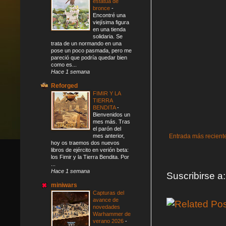
estatua de
bronce
-
Encontré una
viejísima figura
en una tienda
solidaria. Se
trata de un normando en una
pose un poco pasmada, pero me
pareció que podría quedar bien
como es...
Hace 1 semana
Reforged
FIMIR Y LA
TIERRA
BENDITA
-
Bienvenidos un
mes más. Tras
el parón del
Entrada más recient
mes anterior,
hoy os traemos dos nuevos
libros de ejército en verión beta:
los Fimir y la Tierra Bendita. Por
...
Hace 1 semana
Suscribirse a
miniwars
Capturas del
avance de
novedades
Warhammer de
verano 2026
-