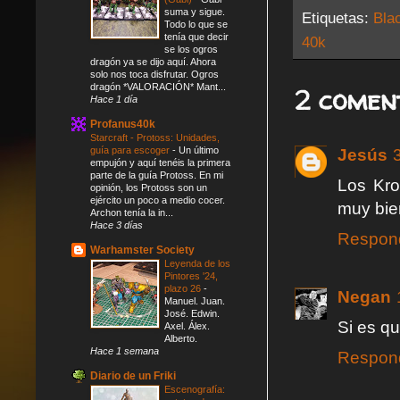
suma y sigue.
Etiquetas:
Bla
Todo lo que se
tenía que decir
40k
se los ogros
dragón ya se dijo aquí. Ahora
solo nos toca disfrutar. Ogros
dragón *VALORACIÓN* Mant...
2 comen
Hace 1 día
Profanus40k
Starcraft - Protoss: Unidades,
guía para escoger
-
Un último
Jesús
empujón y aquí tenéis la primera
parte de la guía Protoss. En mi
Los Kro
opinión, los Protoss son un
ejército un poco a medio cocer.
muy bien
Archon tenía la in...
Hace 3 días
Respon
Warhamster Society
Leyenda de los
Pintores '24,
plazo 26
-
Negan
Manuel. Juan.
José. Edwin.
Si es qu
Axel. Álex.
Alberto.
Hace 1 semana
Respon
Diario de un Friki
Escenografía: