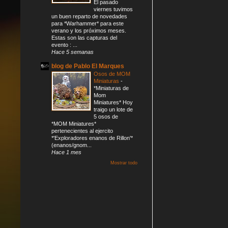
El pasado
viernes tuvimos
un buen reparto de novedades
para *Warhammer* para este
verano y los próximos meses.
Estas son las capturas del
evento : ...
Hace 5 semanas
blog de Pablo El Marques
Osos de MOM
Miniaturas
-
*Miniaturas de
Mom
Miniatures* Hoy
traigo un lote de
5 osos de
*MOM Miniatures*
pertenecientes al ejercito
*'Exploradores enanos de Rillon'*
(enanos/gnom...
Hace 1 mes
Mostrar todo