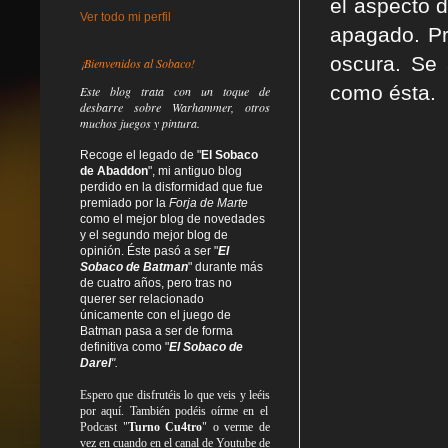
el aspecto d
Ver todo mi perfil
apagado. Pr
oscura. Se 
¡Bienvenidos al Sobaco!
como ésta.
Este blog trata
con un toque de
desbarre
sobre Warhammer, otros
muchos juegos y pintura.
Recoge el legado de "
El Sobaco
de Abaddon
", mi antiguo blog
perdido en la disformidad
que fue
premiado por la
Forja de Marte
como el mejor blog de novedades
y el segundo mejor blog de
opinión. Éste pasó a ser "
El
Sobaco de Batman
" durante más
de cuatro años, pero tras no
querer ser relacionado
únicamente con el juego de
Batman pasa a ser de forma
definitiva como
"
El Sobaco de
Darel
".
Espero que disfrutéis lo que
veis
y
leéis
por aquí. También podéis oírme en el
Podcast "
Turno Cu4tro
" o verme de
vez en cuando en el canal de Youtube de