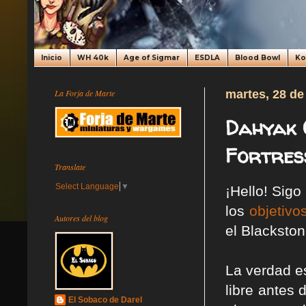
Inicio
WH 40k
Age of Sigmar
ESDLA
Blood Bowl
K
La Forja de Marte
martes, 28 d
Dahyak 
Fortres
Translate
Select Language
▼
¡Hello! Sig
los
objetivo
Autores del blog
el Blackston
La verdad e
libre antes
El Sobaco de Darel