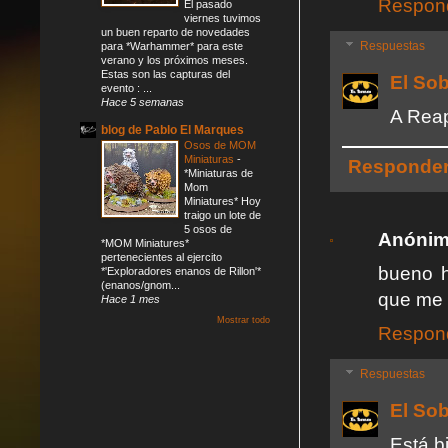
Respon
El pasado
viernes tuvimos
un buen reparto de novedades
Respuestas
para *Warhammer* para este
verano y los próximos meses.
Estas son las capturas del
El So
evento : ...
Hace 5 semanas
A Reap
blog de Pablo El Marques
Osos de MOM
Miniaturas
-
Responde
*Miniaturas de
Mom
Miniatures* Hoy
traigo un lote de
5 osos de
Anóni
*MOM Miniatures*
pertenecientes al ejercito
bueno h
*'Exploradores enanos de Rillon'*
(enanos/gnom...
que me l
Hace 1 mes
Mostrar todo
Respon
Respuestas
El So
Está b