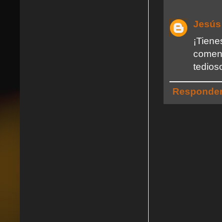
Jesús
¡Tien
coment
tedioso
Responde