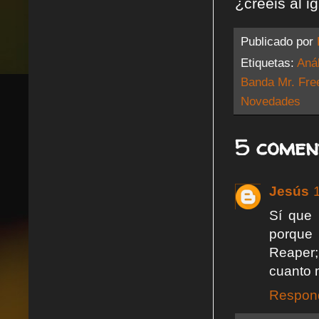
¿créeis al 
Publicado por
Etiquetas:
Anál
Banda Mr. Fre
Novedades
5 comen
Jesús
Sí que 
porque 
Reaper;
cuanto 
Respon