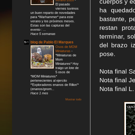
cuerpos y e
El pasado
viernes tuvimos
ha quedado
un buen reparto de novedades
para *Warhammer* para este
bastante, p
verano y los próximos meses.
Estas son las capturas del
restan prot
evento : ...
Hace 5 semanas
terminar, s
blog de Pablo El Marques
del brazo i
Osos de MOM
Miniaturas
-
pose.
*Miniaturas de
Mom
Miniatures* Hoy
traigo un lote de
Nota final S
5 osos de
*MOM Miniatures*
Nota final J
pertenecientes al ejercito
*'Exploradores enanos de Rillon'*
Nota final L
(enanos/gnom...
Hace 1 mes
Mostrar todo