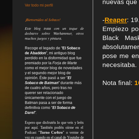
nuevas que 
Ver todo mi perfil
-
Reaper
: 19
¡Bienvenidos al Sobaco!
Empiezo por
Este blog trata
con un toque de
desbarre
sobre Warhammer, otros
Black Mas
muchos juegos y pintura.
absolutamen
Recoge el legado de "
El Sobaco
de Abaddon
", mi antiguo blog
pose me en
perdido en la disformidad
que fue
premiado por la
Forja de Marte
necesitaba. 
como el mejor blog de novedades
y el segundo mejor blog de
opinión. Éste pasó a ser "
El
Nota final:
1
Sobaco de Batman
" durante más
de cuatro años, pero tras no
querer ser relacionado
únicamente con el juego de
Batman pasa a ser de forma
definitiva como
"
El Sobaco de
Darel
".
Espero que disfrutéis lo que
veis
y
leéis
por aquí. También podéis oírme en el
Podcast "
Turno Cu4tro
" o verme de
vez en cuando en el canal de Youtube de