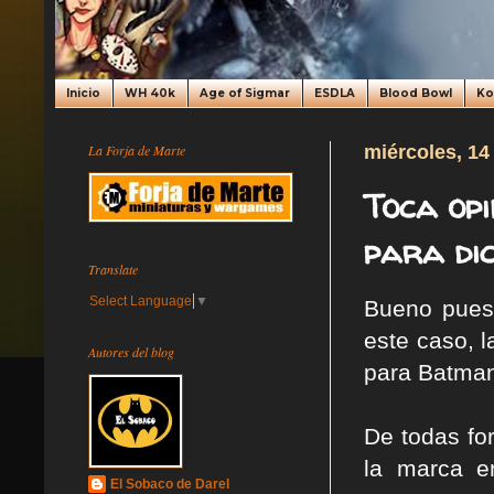
Inicio
WH 40k
Age of Sigmar
ESDLA
Blood Bowl
K
La Forja de Marte
miércoles, 14
Toca op
para dic
Translate
Select Language
▼
Bueno pues
este caso, 
Autores del blog
para Batman
De todas fo
la marca e
El Sobaco de Darel