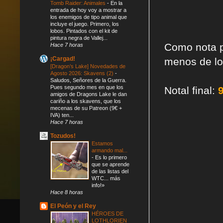
Tomb Raider: Animales
-
En la
entrada de hoy voy a mostrar a
los enemigos de tipo animal que
incluye el juego. Primero, los
lobos. Pintados con el kit de
pintura negra de Vallej...
Como nota po
Hace 7 horas
¡Cargad!
menos de lo 
[Dragon’s Lake] Novedades de
Agosto 2026: Skavens (2)
-
Saludos, Señores de la Guerra.
Pues segundo mes en que los
Notal final:
amigos de Dragons Lake le dan
cariño a los skavens, que los
mecenas de su Patreon (9€ +
IVA) ten...
Hace 7 horas
Tozudos!
Estamos
armando mal...
-
Es lo primero
que se aprende
de las listas del
WTC... más
info!»
Hace 8 horas
El Peón y el Rey
HÉROES DE
LOTHLORIEN