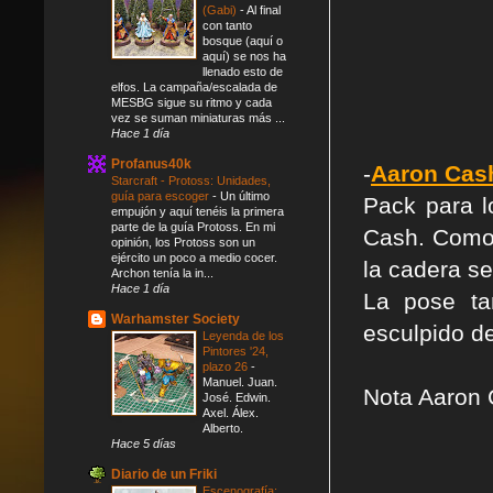
(Gabi)
-
Al final
con tanto
bosque (aquí o
aquí) se nos ha
llenado esto de
elfos. La campaña/escalada de
MESBG sigue su ritmo y cada
vez se suman miniaturas más ...
Hace 1 día
Profanus40k
-
Aaron Cas
Starcraft - Protoss: Unidades,
guía para escoger
-
Un último
Pack para 
empujón y aquí tenéis la primera
parte de la guía Protoss. En mi
Cash. Como 
opinión, los Protoss son un
ejército un poco a medio cocer.
la cadera se
Archon tenía la in...
Hace 1 día
La pose ta
Warhamster Society
esculpido de
Leyenda de los
Pintores '24,
plazo 26
-
Manuel. Juan.
Nota Aaron
José. Edwin.
Axel. Álex.
Alberto.
Hace 5 días
Diario de un Friki
Escenografía: