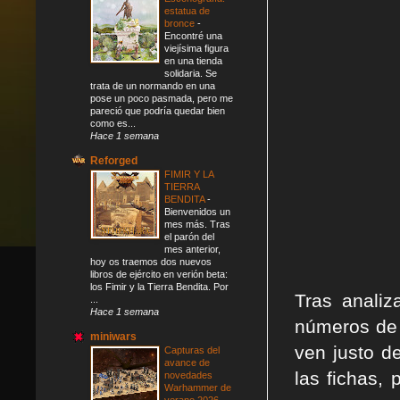
estatua de
bronce
-
Encontré una
viejísima figura
en una tienda
solidaria. Se
trata de un normando en una
pose un poco pasmada, pero me
pareció que podría quedar bien
como es...
Hace 1 semana
Reforged
FIMIR Y LA
TIERRA
BENDITA
-
Bienvenidos un
mes más. Tras
el parón del
mes anterior,
hoy os traemos dos nuevos
libros de ejército en verión beta:
los Fimir y la Tierra Bendita. Por
Tras analiz
...
Hace 1 semana
números de 
miniwars
ven justo d
Capturas del
avance de
las fichas, 
novedades
Warhammer de
verano 2026
-