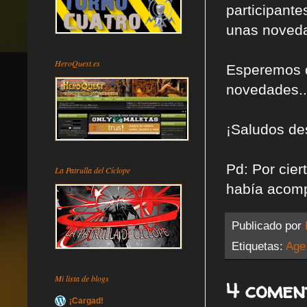
participant
unas noveda
HeroQuest.es
Esperemos q
novedades...
¡Saludos de
Pd: Por cie
La Patrulla del Cíclope
había acompa
Publicado por
Etiquetas:
Age
Mi lista de blogs
4 comen
¡Cargad!