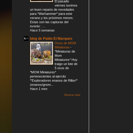
El pasado
viernes tuvimos
un buen reparto de novedades
para *Warhammer* para este
verano y los próximos meses.
Estas son las capturas del
evento : ...
Hace 5 semanas
blog de Pablo El Marques
Osos de MOM
Miniaturas
-
*Miniaturas de
Mom
Miniatures* Hoy
traigo un lote de
5 osos de
*MOM Miniatures*
pertenecientes al ejercito
*'Exploradores enanos de Rillon'*
(enanos/gnom...
Hace 1 mes
Mostrar todo