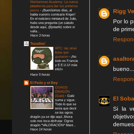
Warhammer Academy: La nueva
plataforma para dar tus primeros
Rigg V
pasos
-
¡Buenísimos días, al
habla vuestro comisario Kriger!
En el noticiero miniaturil de Julio,
Por lo 
hubo una pregunta (un saludo
desde aquí, @jotaefe) sobre si
de prime
valía...
Hace 3 horas
Respon
Tozudos!
WTC: las otras
listas que
gustaron
-
¡No
asaltor
todo es Francia
y E.E.U.U! más
bueno..
info!»
Hace 5 horas
Respon
El Peón y el Rey
OGROS
DRAGÓN
(Gabi)
-
Gabi
El Soba
suma y sigue.
Todo lo que se
Si la 
tenía que decir
se los ogros
objeti
dragón ya se dijo aquí. Ahora
solo nos toca disfrutar. Ogros
demuest
dragón *VALORACIÓN* Mant...
Hace 14 horas