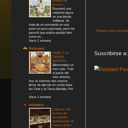
estatua de
bronce
-
Encontré una
viejísima figura
en una tienda
solidaria. Se
trata de un normando en una
pose un poco pasmada, pero me
Entrada más recient
pareció que podría quedar bien
como es...
Hace 1 semana
Reforged
Suscribirse a
FIMIR Y LA
TIERRA
BENDITA
-
Bienvenidos un
mes más. Tras
el parón del
mes anterior,
hoy os traemos dos nuevos
libros de ejército en verión beta:
los Fimir y la Tierra Bendita. Por
...
Hace 1 semana
miniwars
Capturas del
avance de
novedades
Warhammer de
verano 2026
-