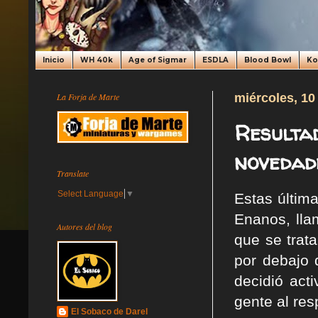
Inicio
WH 40k
Age of Sigmar
ESDLA
Blood Bowl
K
La Forja de Marte
miércoles, 10
Resultad
novedad
Translate
Select Language
▼
Estas últi
Enanos, lla
Autores del blog
que se trat
por debajo 
decidió act
gente al res
El Sobaco de Darel