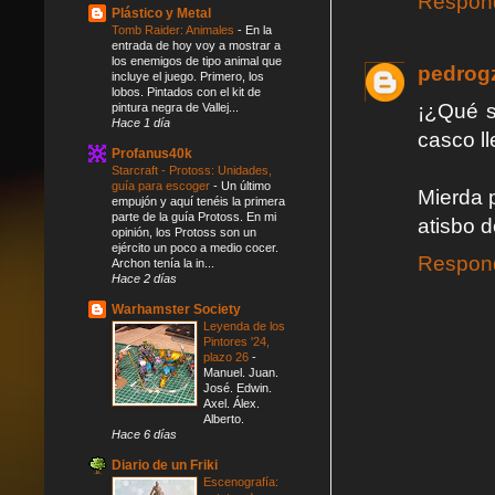
Respon
Plástico y Metal
Tomb Raider: Animales
-
En la
entrada de hoy voy a mostrar a
los enemigos de tipo animal que
pedrog
incluye el juego. Primero, los
lobos. Pintados con el kit de
¡¿Qué s
pintura negra de Vallej...
Hace 1 día
casco l
Profanus40k
Starcraft - Protoss: Unidades,
guía para escoger
-
Un último
Mierda 
empujón y aquí tenéis la primera
parte de la guía Protoss. En mi
atisbo d
opinión, los Protoss son un
ejército un poco a medio cocer.
Respon
Archon tenía la in...
Hace 2 días
Warhamster Society
Leyenda de los
Pintores '24,
plazo 26
-
Manuel. Juan.
José. Edwin.
Axel. Álex.
Alberto.
Hace 6 días
Diario de un Friki
Escenografía: