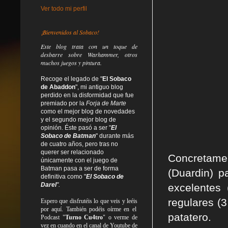
Ver todo mi perfil
¡Bienvenidos al Sobaco!
Este blog trata
con un toque de
desbarre
sobre Warhammer, otros
muchos juegos y pintura.
Recoge el legado de "
El Sobaco
de Abaddon
", mi antiguo blog
perdido en la disformidad
que fue
premiado por la
Forja de Marte
como el mejor blog de novedades
y el segundo mejor blog de
opinión. Éste pasó a ser "
El
Sobaco de Batman
" durante más
de cuatro años, pero tras no
querer ser relacionado
Concretame
únicamente con el juego de
Batman pasa a ser de forma
(Duardin) p
definitiva como
"
El Sobaco de
Darel
".
excelentes 
regulares (3
Espero que disfrutéis lo que
veis
y
leéis
por aquí. También podéis oírme en el
patatero.
Podcast "
Turno Cu4tro
" o verme de
vez en cuando en el canal de Youtube de