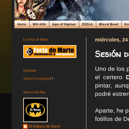
Inicio
WH 40k
Age of Sigmar
ESDLA
Blood Bowl
K
La Forja de Marte
miércoles, 24
Sesión d
Uno de los 
Translate
el certero
Select Language
▼
pintar, aun
Autores del blog
podré estre
Aparte, he p
fotillos de 
El Sobaco de Darel