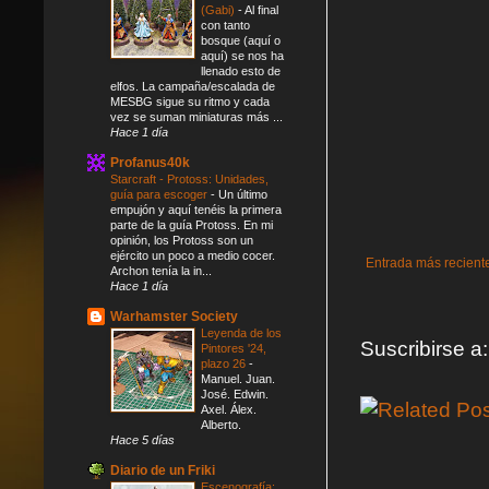
(Gabi)
-
Al final
con tanto
bosque (aquí o
aquí) se nos ha
llenado esto de
elfos. La campaña/escalada de
MESBG sigue su ritmo y cada
vez se suman miniaturas más ...
Hace 1 día
Profanus40k
Starcraft - Protoss: Unidades,
guía para escoger
-
Un último
empujón y aquí tenéis la primera
parte de la guía Protoss. En mi
opinión, los Protoss son un
ejército un poco a medio cocer.
Entrada más recient
Archon tenía la in...
Hace 1 día
Warhamster Society
Leyenda de los
Suscribirse a
Pintores '24,
plazo 26
-
Manuel. Juan.
José. Edwin.
Axel. Álex.
Alberto.
Hace 5 días
Diario de un Friki
Escenografía: