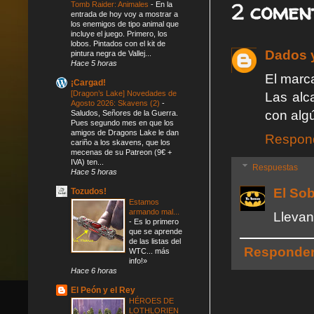
2 comen
Tomb Raider: Animales
-
En la
entrada de hoy voy a mostrar a
los enemigos de tipo animal que
incluye el juego. Primero, los
lobos. Pintados con el kit de
Dados 
pintura negra de Vallej...
Hace 5 horas
El marc
¡Cargad!
[Dragon’s Lake] Novedades de
Las alc
Agosto 2026: Skavens (2)
-
con alg
Saludos, Señores de la Guerra.
Pues segundo mes en que los
amigos de Dragons Lake le dan
Respon
cariño a los skavens, que los
mecenas de su Patreon (9€ +
IVA) ten...
Respuestas
Hace 5 horas
El So
Tozudos!
Estamos
armando mal...
Llevan 
-
Es lo primero
que se aprende
de las listas del
Responde
WTC... más
info!»
Hace 6 horas
El Peón y el Rey
HÉROES DE
LOTHLORIEN