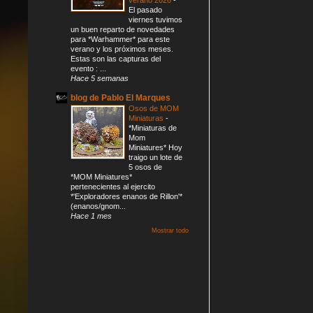
El pasado
viernes tuvimos
un buen reparto de novedades
para *Warhammer* para este
verano y los próximos meses.
Estas son las capturas del
evento : ...
Hace 5 semanas
blog de Pablo El Marques
Osos de MOM
Miniaturas
-
*Miniaturas de
Mom
Miniatures* Hoy
traigo un lote de
5 osos de
*MOM Miniatures*
pertenecientes al ejercito
*'Exploradores enanos de Rillon'*
(enanos/gnom...
Hace 1 mes
Mostrar todo