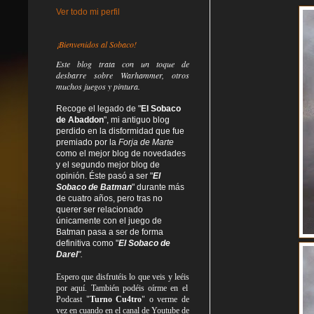
Ver todo mi perfil
¡Bienvenidos al Sobaco!
Este blog trata
con un toque de
desbarre
sobre Warhammer, otros
muchos juegos y pintura.
Recoge el legado de "
El Sobaco
de Abaddon
", mi antiguo blog
perdido en la disformidad
que fue
premiado por la
Forja de Marte
como el mejor blog de novedades
y el segundo mejor blog de
opinión. Éste pasó a ser "
El
Sobaco de Batman
" durante más
de cuatro años, pero tras no
querer ser relacionado
únicamente con el juego de
Batman pasa a ser de forma
definitiva como
"
El Sobaco de
Darel
".
Espero que disfrutéis lo que
veis
y
leéis
por aquí. También podéis oírme en el
Podcast "
Turno Cu4tro
" o verme de
vez en cuando en el canal de Youtube de