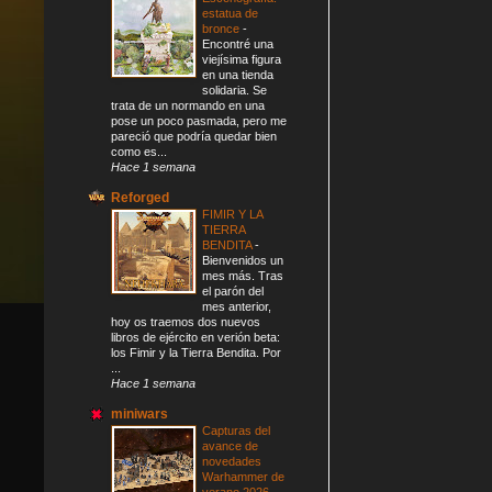
estatua de
bronce
-
Encontré una
viejísima figura
en una tienda
solidaria. Se
trata de un normando en una
pose un poco pasmada, pero me
pareció que podría quedar bien
como es...
Hace 1 semana
Reforged
FIMIR Y LA
TIERRA
BENDITA
-
Bienvenidos un
mes más. Tras
el parón del
mes anterior,
hoy os traemos dos nuevos
libros de ejército en verión beta:
los Fimir y la Tierra Bendita. Por
...
Hace 1 semana
miniwars
Capturas del
avance de
novedades
Warhammer de
verano 2026
-