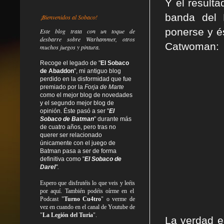
Y el result
banda del 
¡Bienvenidos al Sobaco!
ponerse y és
Este blog trata
con un toque de
desbarre
sobre Warhammer, otros
Catwoman:
muchos juegos y pintura.
Recoge el legado de "
El Sobaco
de Abaddon
", mi antiguo blog
perdido en la disformidad
que fue
premiado por la
Forja de Marte
como el mejor blog de novedades
y el segundo mejor blog de
opinión. Éste pasó a ser "
El
Sobaco de Batman
" durante más
de cuatro años, pero tras no
querer ser relacionado
únicamente con el juego de
Batman pasa a ser de forma
definitiva como
"
El Sobaco de
Darel
".
Espero que disfrutéis lo que
veis
y
leéis
por aquí. También podéis oírme en el
Podcast "
Turno Cu4tro
" o verme de
vez en cuando en el canal de Youtube de
"
La Legión del Turia
".
La verdad e