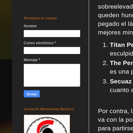
sobreelevad
queden hund
Formulario de contacto
pegado el lá
Nombre
mejores min
Correo electrónico
*
Titan P
esculpi
Mensaje
*
The Pe
es una 
Secuaz
cuanto a
Asociación Miniaturismo Burjassot
Por contra,
va con la po
para partirs