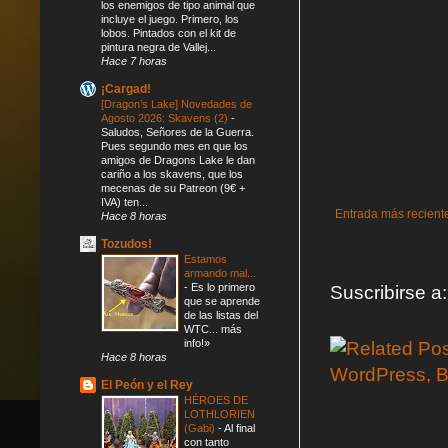
los enemigos de tipo animal que
incluye el juego. Primero, los
lobos. Pintados con el kit de
pintura negra de Vallej...
Hace 7 horas
¡Cargad!
[Dragon’s Lake] Novedades de
Agosto 2026: Skavens (2)
-
Saludos, Señores de la Guerra.
Pues segundo mes en que los
amigos de Dragons Lake le dan
cariño a los skavens, que los
mecenas de su Patreon (9€ +
IVA) ten...
Entrada más recient
Hace 8 horas
Tozudos!
Estamos
armando mal...
-
Es lo primero
Suscribirse a
que se aprende
de las listas del
WTC... más
info!»
Hace 8 horas
El Peón y el Rey
HÉROES DE
LOTHLORIEN
(Gabi)
-
Al final
con tanto