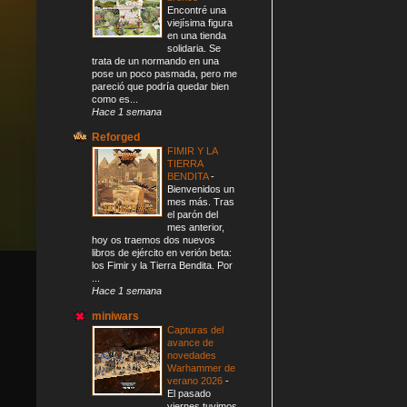
Encontré una
viejísima figura
en una tienda
solidaria. Se
trata de un normando en una
pose un poco pasmada, pero me
pareció que podría quedar bien
como es...
Hace 1 semana
Reforged
FIMIR Y LA
TIERRA
BENDITA
-
Bienvenidos un
mes más. Tras
el parón del
mes anterior,
hoy os traemos dos nuevos
libros de ejército en verión beta:
los Fimir y la Tierra Bendita. Por
...
Hace 1 semana
miniwars
Capturas del
avance de
novedades
Warhammer de
verano 2026
-
El pasado
viernes tuvimos