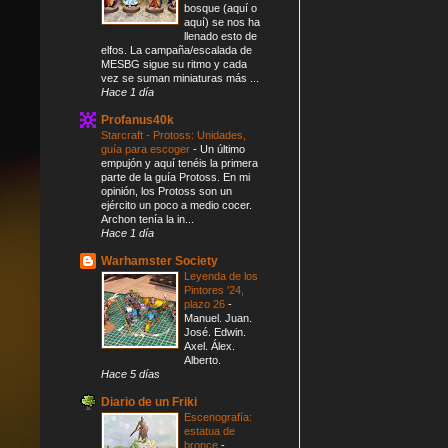
bosque (aquí o
aquí) se nos ha
llenado esto de
elfos. La campaña/escalada de
MESBG sigue su ritmo y cada
vez se suman miniaturas más ...
Hace 1 día
Profanus40k
Starcraft - Protoss: Unidades,
guía para escoger
-
Un último
empujón y aquí tenéis la primera
parte de la guía Protoss. En mi
opinión, los Protoss son un
ejército un poco a medio cocer.
Archon tenía la in...
Hace 1 día
Warhamster Society
Leyenda de los
Pintores '24,
plazo 26
-
Manuel. Juan.
José. Edwin.
Axel. Álex.
Alberto.
Hace 5 días
Diario de un Friki
Escenografía:
estatua de
bronce
-