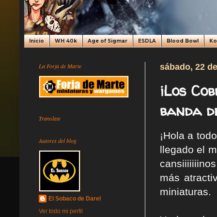
Inicio
WH 40k
Age of Sigmar
ESDLA
Blood Bowl
K
La Forja de Marte
sábado, 22 de
¡Los Cob
banda d
Translate
¡Hola a tod
Autores del blog
llegado el m
cansiiiiiii
más atracti
miniaturas.
El Sobaco de Darel
Ver todo mi perfil