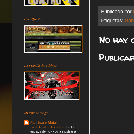
Publicado por
HeroQuest.es
Etiquetas:
Ban
No hay 
Publica
La Patrulla del Cíclope
Mi lista de blogs
Plástico y Metal
Tomb Raider: Animales
-
En la
entrada de hoy voy a mostrar a