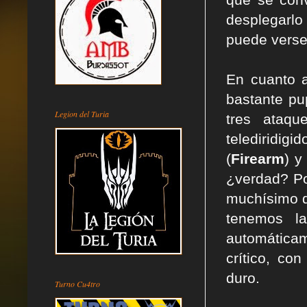
desplegarlo
puede verse 
En cuanto 
bastante pu
Legion del Turia
tres ataque
telediridigid
(
Firearm
) y
¿verdad? Po
muchísimo d
tenemos l
automática
crítico, co
duro.
Turno Cu4tro