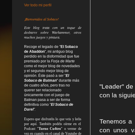
Ver todo mi perfil
¡Bienvenidos al Sobaco!
Este blog trata
con un toque de
desbarre
sobre Warhammer, otros
muchos juegos y pintura.
Recoge el legado de "
El Sobaco
de Abaddon
", mi antiguo blog
perdido en la disformidad
que fue
premiado por la
Forja de Marte
como el mejor blog de novedades
y el segundo mejor blog de
opinión. Éste pasó a ser "
El
Sobaco de Batman
" durante más
"Leader" de 
de cuatro años, pero tras no
querer ser relacionado
con la sigui
únicamente con el juego de
Batman pasa a ser de forma
definitiva como
"
El Sobaco de
Darel
".
Espero que disfrutéis lo que
veis
y
leéis
Tenemos a u
por aquí. También podéis oírme en el
Podcast "
Turno Cu4tro
" o verme de
con unos va
vez en cuando en el canal de Youtube de