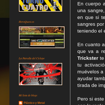
En cuerpo 
una sangre,
en que si t
HeroQuest.es
sangres por 
teniendo el
En cuanto a 
que va a re
Trickster
te
La Patrulla del Cíclope
tu activac
muévelos a 
ayudar tamb
tirada de im
Mi lista de blogs
Pero si este
Plástico y Metal