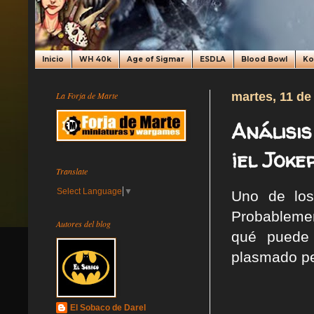
Inicio
WH 40k
Age of Sigmar
ESDLA
Blood Bowl
K
La Forja de Marte
martes, 11 de
Análisis
¡el Joke
Translate
Select Language
▼
Uno de los
Probableme
Autores del blog
qué puede 
plasmado pe
El Sobaco de Darel