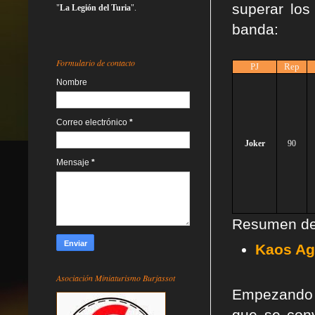
superar los
"
La Legión del Turia
".
banda:
Formulario de contacto
PJ
Rep
Nombre
Correo electrónico
*
Joker
90
Mensaje
*
Resumen de l
Kaos Ag
Asociación Miniaturismo Burjassot
Empezando p
que se conv