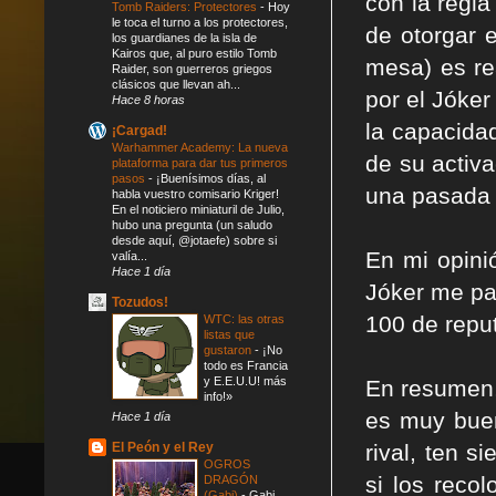
con la regl
Tomb Raiders: Protectores
-
Hoy
le toca el turno a los protectores,
de otorgar e
los guardianes de la isla de
Kairos que, al puro estilo Tomb
mesa)
es re
Raider, son guerreros griegos
clásicos que llevan ah...
por el Jóke
Hace 8 horas
la capacida
¡Cargad!
Warhammer Academy: La nueva
de su activ
plataforma para dar tus primeros
pasos
-
¡Buenísimos días, al
una pasada 
habla vuestro comisario Kriger!
En el noticiero miniaturil de Julio,
hubo una pregunta (un saludo
desde aquí, @jotaefe) sobre si
En mi opini
valía...
Hace 1 día
Jóker me pa
Tozudos!
100 de repu
WTC: las otras
listas que
gustaron
-
¡No
todo es Francia
y E.E.U.U! más
En resumen
info!»
es muy bue
Hace 1 día
El Peón y el Rey
rival, ten s
OGROS
si los reco
DRAGÓN
(Gabi)
-
Gabi