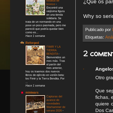
¿Qué os par
estatua de
bronce
-
Encontré una
viejísima figura
en una tienda
Why so seri
solidaria. Se
trata de un normando en una
pose un poco pasmada, pero me
Publicado por
pareció que podría quedar bien
como es...
Hace 1 semana
Etiquetas:
Anál
Reforged
FIMIR Y LA
2 comen
TIERRA
BENDITA
-
Bienvenidos un
mes más. Tras
el parón del
Angelo
mes anterior,
hoy os traemos dos nuevos
libros de ejército en verión beta:
Otro gra
los Fimir y la Tierra Bendita. Por
...
Hace 1 semana
Que sep
miniwars
fichas,
Capturas del
avance de
quiere 
novedades
Warhammer de
Dos Cara
verano 2026
-