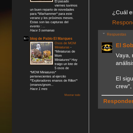
El pasado
viernes tuvimos
un buen reparto de novedades
¿Cuál es
para *Warhammer* para este
verano y los próximos meses.
Respon
Estas son las capturas del
evento : ...
Hace 5 semanas
Respuestas
blog de Pablo El Marques
Osos de MOM
El So
Miniaturas
-
*Miniaturas de
Vaya, 
Mom
Miniatures* Hoy
análisi
traigo un lote de
5 osos de
*MOM Miniatures*
pertenecientes al ejercito
El sig
*'Exploradores enanos de Rillon'*
(enanos/gnom...
crew",
Hace 1 mes
Mostrar todo
Responde