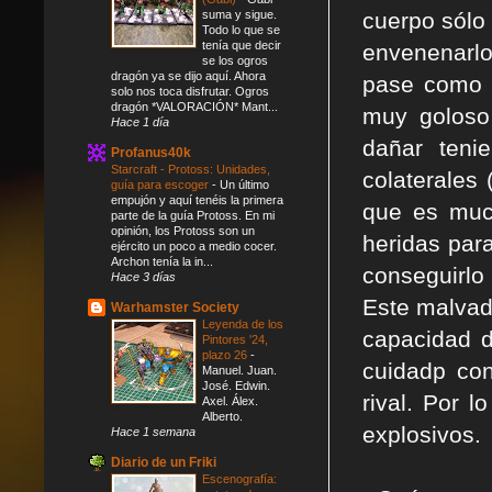
suma y sigue.
cuerpo sólo 
Todo lo que se
tenía que decir
envenenarlo
se los ogros
dragón ya se dijo aquí. Ahora
pase como 
solo nos toca disfrutar. Ogros
dragón *VALORACIÓN* Mant...
muy goloso
Hace 1 día
dañar teni
Profanus40k
Starcraft - Protoss: Unidades,
colaterales
guía para escoger
-
Un último
empujón y aquí tenéis la primera
que es much
parte de la guía Protoss. En mi
opinión, los Protoss son un
heridas para
ejército un poco a medio cocer.
Archon tenía la in...
conseguirlo
Hace 3 días
Este malvad
Warhamster Society
Leyenda de los
capacidad d
Pintores '24,
plazo 26
-
cuidadp con
Manuel. Juan.
José. Edwin.
rival. Por 
Axel. Álex.
Alberto.
explosivos.
Hace 1 semana
Diario de un Friki
Escenografía: