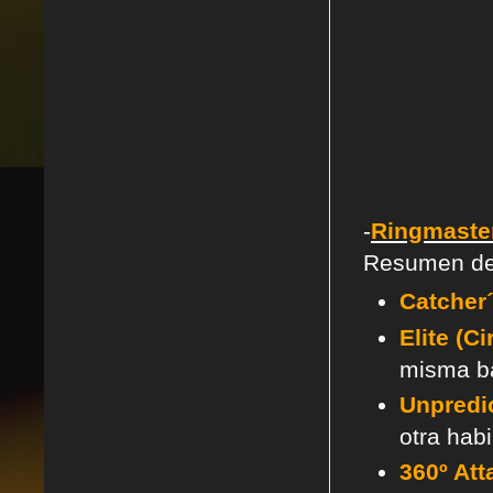
-
Ringmaste
Resumen de l
Catcher
Elite (C
misma b
Unpredi
otra habi
360º Att