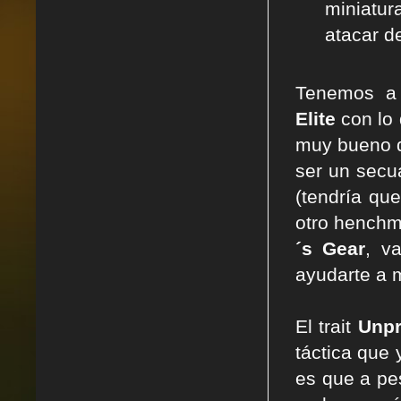
miniatur
atacar d
Tenemos a 
Elite
con lo 
muy bueno d
ser un secu
(tendría qu
otro henchm
´s Gear
, v
ayudarte a 
El trait
Unpr
táctica que 
es que a pe