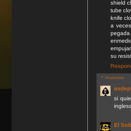
shield 
tube cl
knife cl
a veces
pegada l
enmedio 
empujar
su resi
Respon
Respuestas
asdep
si qui
ingles
El So