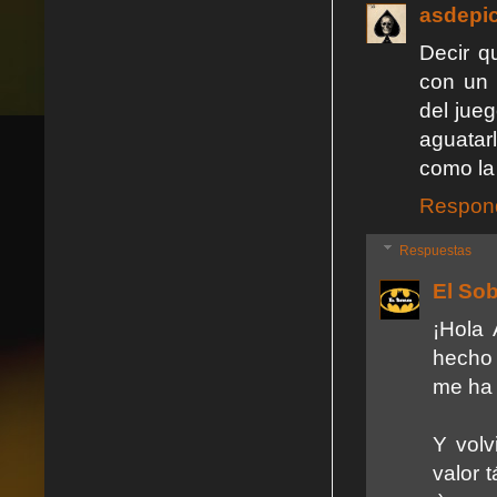
asdepi
Decir q
con un 
del jue
aguatar
como la 
Respon
Respuestas
El So
¡Hola 
hecho 
me ha 
Y volv
valor 