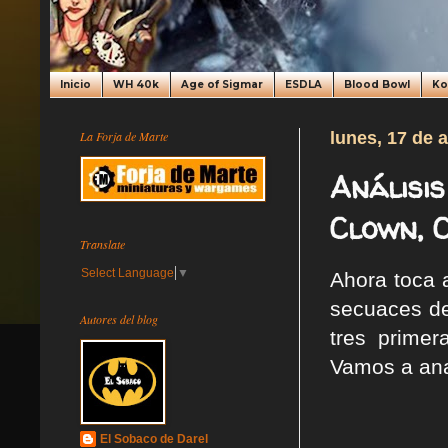
Inicio
WH 40k
Age of Sigmar
ESDLA
Blood Bowl
K
La Forja de Marte
lunes, 17 de 
Análisis
Clown, 
Translate
Select Language
▼
Ahora toca a
secuaces de
Autores del blog
tres prime
Vamos a anal
El Sobaco de Darel