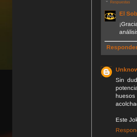
Respuestas
El So
¡Grac
análisi
Responde
Unkno
Sin du
potenci
huesos 
acolcha
Este Jok
Respon