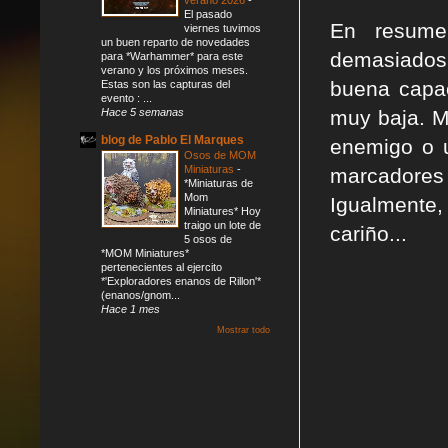
El pasado
En resum
viernes tuvimos
un buen reparto de novedades
demasiados
para *Warhammer* para este
verano y los próximos meses.
buena capac
Estas son las capturas del
evento : ...
Hace 5 semanas
muy baja. M
blog de Pablo El Marques
enemigo o u
Osos de MOM
Miniaturas
-
marcadores
*Miniaturas de
Mom
Igualmente
Miniatures* Hoy
traigo un lote de
cariño...
5 osos de
*MOM Miniatures*
pertenecientes al ejercito
*'Exploradores enanos de Rillon'*
(enanos/gnom...
Hace 1 mes
Mostrar todo