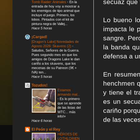
secuaz que v
Tomb Raider: Animales
-
En la
entrada de hoy voy a mostrar a
los enemigos de tipo animal que
incluye el juego. Primero, los
Lo bueno lo
lobos. Pintados con el kit de
pintura negra de Vallej...
impacta le 
Hace 5 horas
sangre. Per
¡Cargad!
[Dragon’s Lake] Novedades de
la banda qu
Agosto 2026: Skavens (2)
-
Saludos, Señores de la Guerra.
defensa a u
Pues segundo mes en que los
amigos de Dragons Lake le dan
cariño a los skavens, que los
mecenas de su Patreon (9€ +
IVA) ten...
En resume
Hace 5 horas
henchmen q
Tozudos!
Estamos
y tiene el tr
armando mal...
-
Es lo primero
es un secua
que se aprende
de las listas del
cariño porq
WTC... más
info!»
de las vece
Hace 6 horas
El Peón y el Rey
HÉROES DE
LOTHLORIEN