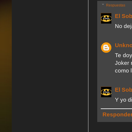
Respuestas
El So
No dej
Unkn
Te doy
Joker 
como le
El So
Y yo d
Responde