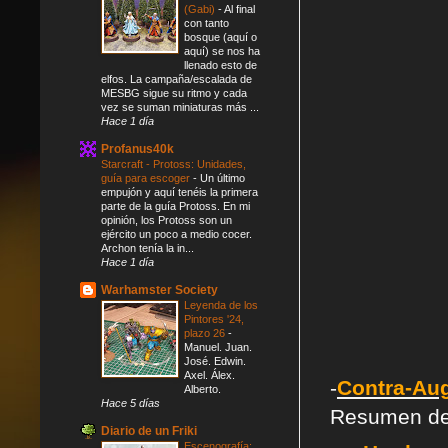
(Gabi)
-
Al final
con tanto
bosque (aquí o
aquí) se nos ha
llenado esto de
elfos. La campaña/escalada de
MESBG sigue su ritmo y cada
vez se suman miniaturas más ...
Hace 1 día
Profanus40k
Starcraft - Protoss: Unidades,
guía para escoger
-
Un último
empujón y aquí tenéis la primera
parte de la guía Protoss. En mi
opinión, los Protoss son un
ejército un poco a medio cocer.
Archon tenía la in...
Hace 1 día
Warhamster Society
Leyenda de los
Pintores '24,
plazo 26
-
Manuel. Juan.
José. Edwin.
Axel. Álex.
-
Contra-Au
Alberto.
Hace 5 días
Resumen de l
Diario de un Friki
Escenografía: