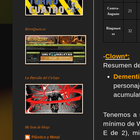
Contra-
21
Auguste
HeroQuest.es
Ringmast
32
er
-
Clown*:
Resumen de l
Dementia
La Patrulla del Cíclope
personaj
acumulati
Tenemos a u
mínimo de W
Mi lista de blogs
E de 2), m
Plástico y Metal