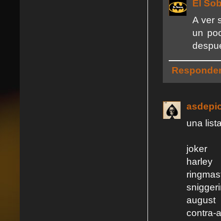
El So
A ver 
un po
despué
Responde
asdepi
una lis
joker
harley
ringmas
sniggeri
august
contra-