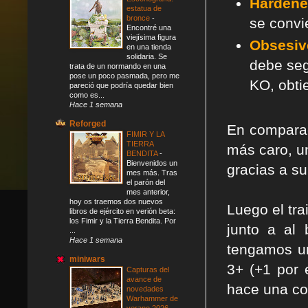
Harden
estatua de
bronce
-
se convi
Encontré una
viejísima figura
Obsesiv
en una tienda
solidaria. Se
debe seg
trata de un normando en una
pose un poco pasmada, pero me
KO, obti
pareció que podría quedar bien
como es...
Hace 1 semana
Reforged
En compara
FIMIR Y LA
TIERRA
más caro, u
BENDITA
-
Bienvenidos un
gracias a su
mes más. Tras
el parón del
mes anterior,
hoy os traemos dos nuevos
Luego el tra
libros de ejército en verión beta:
los Fimir y la Tierra Bendita. Por
junto a al
...
Hace 1 semana
tengamos un
miniwars
3+ (+1 por e
Capturas del
avance de
hace una co
novedades
Warhammer de
verano 2026
-