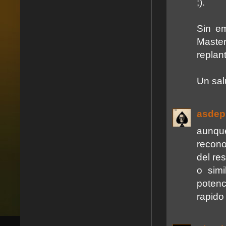
;).
Sin e
Maste
replan
Un sal
asdep
aunqu
recono
del re
o sim
potenc
rapido