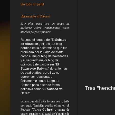
Ver todo mi perfil
¡Bienvenidos al Sobaco!
Este blog trata
con un toque de
desbarre
sobre Warhammer, otros
muchos juegos y pintura.
Recoge el legado de "
El Sobaco
de Abaddon
", mi antiguo blog
perdido en la disformidad
que fue
premiado por la
Forja de Marte
como el mejor blog de novedades
y el segundo mejor blog de
opinión. Éste pasó a ser "
El
Sobaco de Batman
" durante más
de cuatro años, pero tras no
querer ser relacionado
únicamente con el juego de
Batman pasa a ser de forma
Tres "henchm
definitiva como
"
El Sobaco de
Darel
".
Espero que disfrutéis lo que
veis
y
leéis
por aquí. También podéis oírme en el
Podcast "
Turno Cu4tro
" o verme de
vez en cuando en el canal de Youtube de