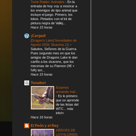
Tomb Raider: Animales
-
En la
entrada de hoy voy a mostrar a
los enemigos de tipo animal que
incluye el juego. Primero, los
lobos. Pintados con el kit de
pintura negra de Vallej...
Hace 15 horas
¡Cargad!
[Dragon’s Lake] Novedades de
Agosto 2026: Skavens (2)
-
Saludos, Señores de la Guerra.
Pues segundo mes en que los
amigos de Dragons Lake le dan
cariño a los skavens, que los
mecenas de su Patreon (9€ +
IVA) ten...
Hace 15 horas
Tozudos!
Estamos
armando mal...
-
Es lo primero
que se aprende
de las listas del
WTC... más
info!»
Hace 16 horas
El Peón y el Rey
HÉROES DE
LOTHLORIEN