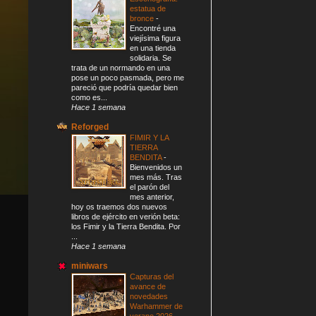
estatua de
bronce
-
Encontré una
viejísima figura
en una tienda
solidaria. Se
trata de un normando en una
pose un poco pasmada, pero me
pareció que podría quedar bien
como es...
Hace 1 semana
Reforged
FIMIR Y LA
TIERRA
BENDITA
-
Bienvenidos un
mes más. Tras
el parón del
mes anterior,
hoy os traemos dos nuevos
libros de ejército en verión beta:
los Fimir y la Tierra Bendita. Por
...
Hace 1 semana
miniwars
Capturas del
avance de
novedades
Warhammer de
verano 2026
-