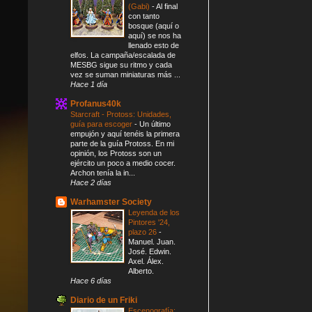
(Gabi)
-
Al final
con tanto
bosque (aquí o
aquí) se nos ha
llenado esto de
elfos. La campaña/escalada de
MESBG sigue su ritmo y cada
vez se suman miniaturas más ...
Hace 1 día
Profanus40k
Starcraft - Protoss: Unidades,
guía para escoger
-
Un último
empujón y aquí tenéis la primera
parte de la guía Protoss. En mi
opinión, los Protoss son un
ejército un poco a medio cocer.
Archon tenía la in...
Hace 2 días
Warhamster Society
Leyenda de los
Pintores '24,
plazo 26
-
Manuel. Juan.
José. Edwin.
Axel. Álex.
Alberto.
Hace 6 días
Diario de un Friki
Escenografía: