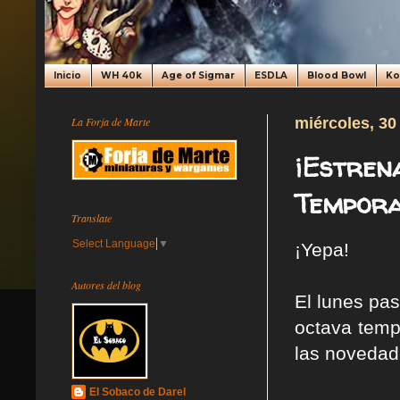
Inicio
WH 40k
Age of Sigmar
ESDLA
Blood Bowl
K
La Forja de Marte
miércoles, 30
¡Estren
Temporad
Translate
Select Language
▼
¡Yepa!
Autores del blog
El lunes pa
octava temp
las novedade
El Sobaco de Darel