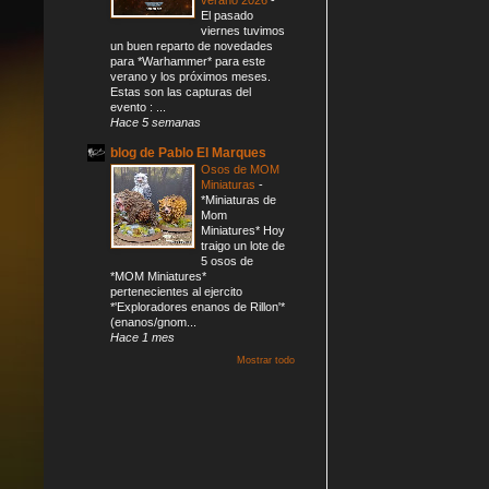
El pasado
viernes tuvimos
un buen reparto de novedades
para *Warhammer* para este
verano y los próximos meses.
Estas son las capturas del
evento : ...
Hace 5 semanas
blog de Pablo El Marques
Osos de MOM
Miniaturas
-
*Miniaturas de
Mom
Miniatures* Hoy
traigo un lote de
5 osos de
*MOM Miniatures*
pertenecientes al ejercito
*'Exploradores enanos de Rillon'*
(enanos/gnom...
Hace 1 mes
Mostrar todo