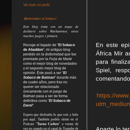
Ver todo mi perfil
¡Bienvenidos al Sobaco!
Este blog trata
con un toque de
desbarre
sobre Warhammer, otros
muchos juegos y pintura.
En este epi
Recoge el legado de "
El Sobaco
de Abaddon
", mi antiguo blog
África Mir 
perdido en la disformidad
que fue
premiado por la
Forja de Marte
para finali
como el mejor blog de novedades
y el segundo mejor blog de
Spiel, res
opinión. Éste pasó a ser "
El
comentando 
Sobaco de Batman
" durante más
de cuatro años, pero tras no
querer ser relacionado
únicamente con el juego de
https://www
Batman pasa a ser de forma
definitiva como
"
El Sobaco de
utm_medium
Darel
".
Espero que disfrutéis lo que
veis
y
leéis
por aquí. También podéis oírme en el
Podcast "
Turno Cu4tro
" o verme de
Aparte lo te
vez en cuando en el canal de Youtube de